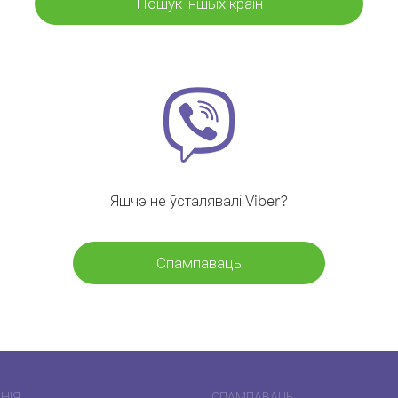
Пошук іншых краін
Яшчэ не ўсталявалі Viber?
Спампаваць
НІЯ
СПАМПАВАЦЬ