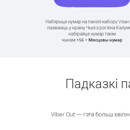
Набярыце нумар на панэлі набору Viber
пазваніць у краіну Чылі з рэгіёна Калум
набірайце нумар такім
чынам:
+
+
56
Мясцовы нумар
Падказкі п
Viber Out — гэта больш хвіл