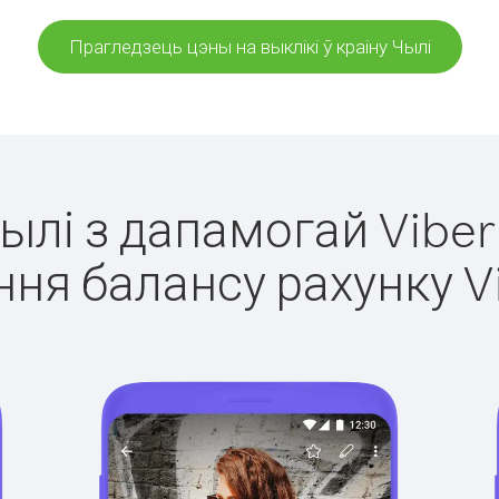
Прагледзець цэны на выклікі ў краіну Чылі
Чылі з дапамогай Viber
ня балансу рахунку V