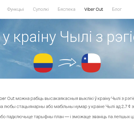
Функцыі
Суполкі
Бяспека
Viber Out
Блог
 у краіну Чылі з рэг
er Out можна рабіць высакаякасныя выклікі ў краіну Чылі з рэгі
на любы стацыянарны або мабільны нумар у краіне Чылі ад 2.7 ¢ за
бо падключыце тарыфны план — і зможаце званіць па лепшых цэна