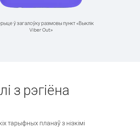
рыце ў загалоўку размовы пункт «Выклік
Viber Out»
і з рэгіёна
іх тарыфных планаў з нізкімі