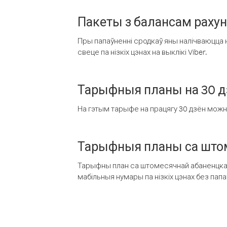
Пакеты з балансам раху
Пры папаўненні сродкаў яны налічваюцца н
свеце па нізкіх цэнах на выклікі Viber.
Тарыфныя планы на 30 д
На гэтым тарыфе на працягу 30 дзён можна 
Тарыфныя планы са штом
Тарыфны план са штомесячнай абаненцкай
мабільныя нумары па нізкіх цэнах без пап