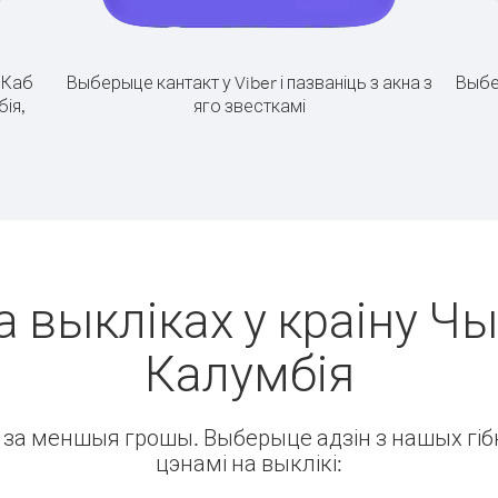
.
Каб
Выберыце кантакт у Viber і пазваніць з акна з
Выбе
бія,
яго звесткамі
а выкліках у краіну Чыл
Калумбія
ін за меншыя грошы. Выберыце адзін з нашых гібк
цэнамі на выклікі: