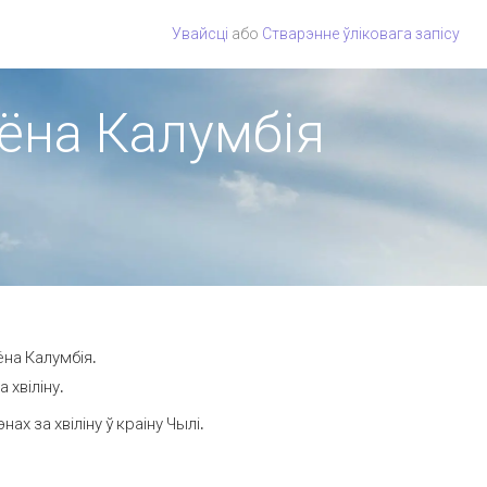
Увайсці
або
Стварэнне ўліковага запісу
іёна Калумбія
ёна Калумбія.
 хвіліну.
х за хвіліну ў краіну Чылі.