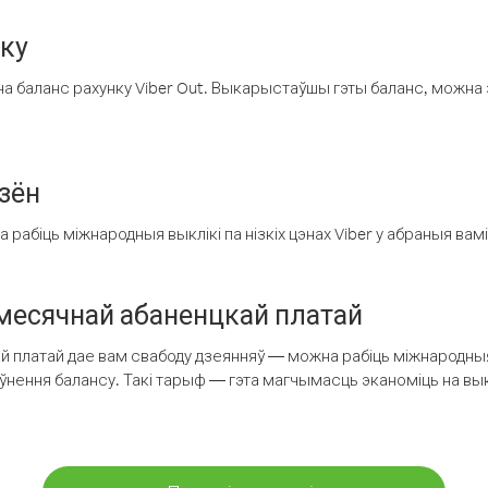
нку
а баланс рахунку Viber Out. Выкарыстаўшы гэты баланс, можна 
зён
рабіць міжнародныя выклікі па нізкіх цэнах Viber у абраныя вамі
есячнай абаненцкай платай
 платай дае вам свабоду дзеянняў — можна рабіць міжнародныя 
аўнення балансу. Такі тарыф — гэта магчымасць эканоміць на выкл