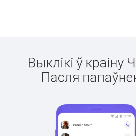
Выклікі ў краіну 
Пасля папаўнен