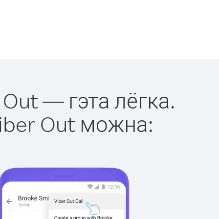
 Out — гэта лёгка.
iber Out можна: