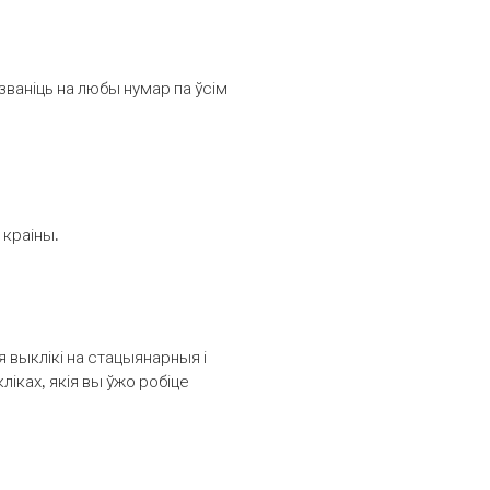
званіць на любы нумар па ўсім
 краіны.
выклікі на стацыянарныя і
іках, якія вы ўжо робіце