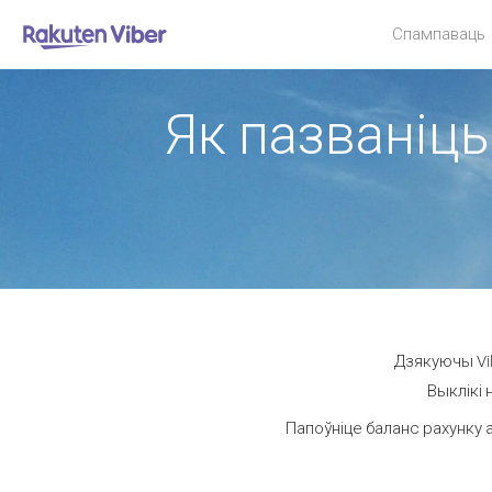
Спампаваць
Як пазваніць
Дзякуючы Vib
Выклікі 
Папоўніце баланс рахунку а