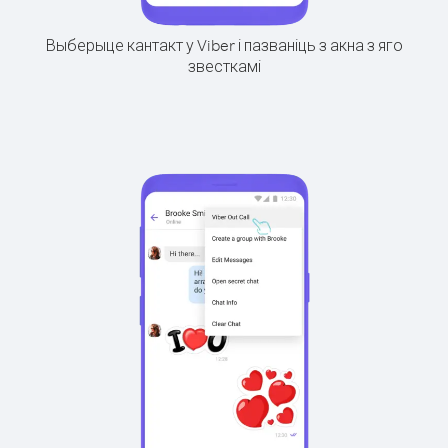
Выберыце кантакт у Viber і пазваніць з акна з яго
звесткамі