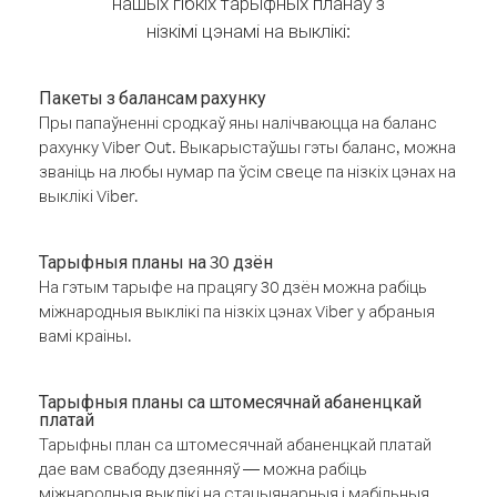
нашых гібкіх тарыфных планаў з
нізкімі цэнамі на выклікі:
Пакеты з балансам рахунку
Пры папаўненні сродкаў яны налічваюцца на баланс
рахунку Viber Out. Выкарыстаўшы гэты баланс, можна
званіць на любы нумар па ўсім свеце па нізкіх цэнах на
выклікі Viber.
Тарыфныя планы на 30 дзён
На гэтым тарыфе на працягу 30 дзён можна рабіць
міжнародныя выклікі па нізкіх цэнах Viber у абраныя
вамі краіны.
Тарыфныя планы са штомесячнай абаненцкай
платай
Тарыфны план са штомесячнай абаненцкай платай
дае вам свабоду дзеянняў — можна рабіць
міжнародныя выклікі на стацыянарныя і мабільныя