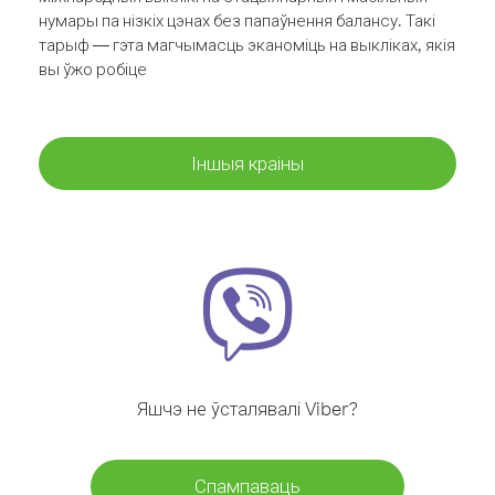
нумары па нізкіх цэнах без папаўнення балансу. Такі
тарыф — гэта магчымасць эканоміць на выкліках, якія
вы ўжо робіце
Іншыя краіны
Яшчэ не ўсталявалі Viber?
Спампаваць