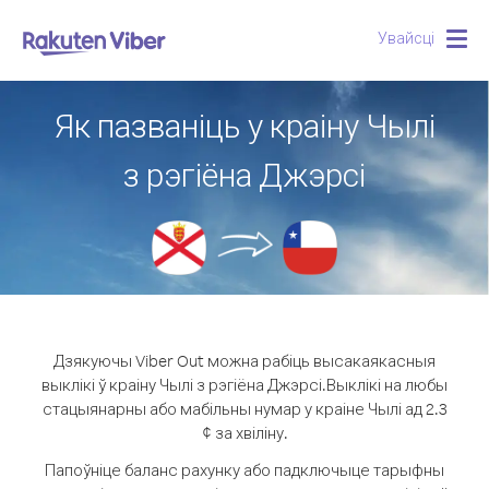
Увайсці
Togg
navig
Як пазваніць у краіну Чылі
з рэгіёна Джэрсі
Дзякуючы Viber Out можна рабіць высакаякасныя
выклікі ў краіну Чылі з рэгіёна Джэрсі.
Выклікі на любы
стацыянарны або мабільны нумар у краіне Чылі ад 2.3
¢ за хвіліну.
Папоўніце баланс рахунку або падключыце тарыфны