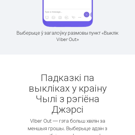
Выберыце ў загалоўку размовы пункт «Выклік
Viber Out»
Падказкі па
выкліках у краіну
Чылі з рэгіёна
Джэрсі
Viber Out — гэта больш хвілін за
меншыя грошы. Выберыце адзін з