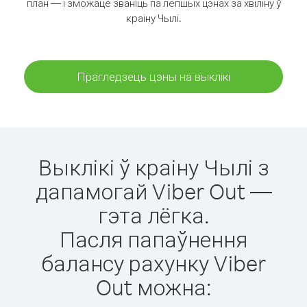
план — і зможаце званіць па лепшых цэнах за хвіліну ў
краіну Чылі.
Прагледзець цэны на выклікі
Выклікі ў краіну Чылі з
дапамогай Viber Out —
гэта лёгка.
Пасля папаўнення
балансу рахунку Viber
Out можна: