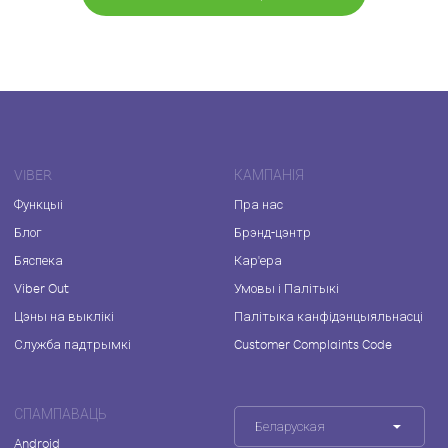
VIBER
КАМПАНІЯ
Функцыі
Пра нас
Блог
Брэнд-цэнтр
Бяспека
Кар'ера
Viber Out
Умовы і Палітыкі
Цэны на выклікі
Палітыка канфідэнцыяльнасці
Служба падтрымкі
Customer Complaints Code
СПАМПАВАЦЬ
Беларуская
Android