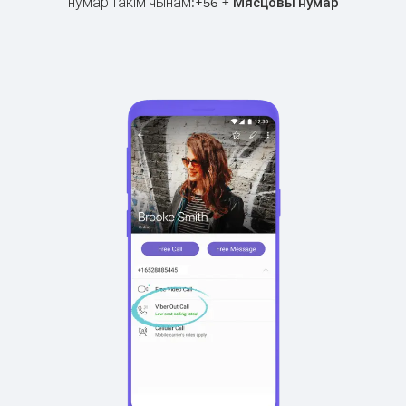
нумар такім чынам:
+
+
56
Мясцовы нумар