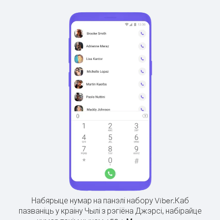
Набярыце нумар на панэлі набору Viber.
Каб
пазваніць у краіну Чылі з рэгіёна Джэрсі, набірайце