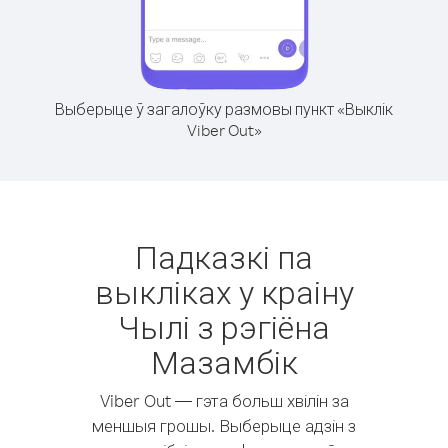
Выберыце ў загалоўку размовы пункт «Выклік
Viber Out»
Падказкі па
выкліках у краіну
Чылі з рэгіёна
Мазамбік
Viber Out — гэта больш хвілін за
меншыя грошы. Выберыце адзін з