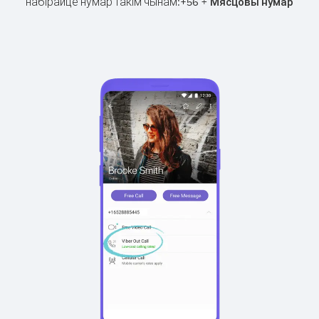
набірайце нумар такім чынам:
+
+
56
Мясцовы нумар