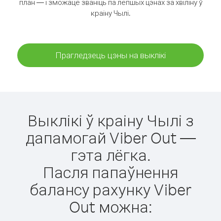
план — і зможаце званіць па лепшых цэнах за хвіліну ў
краіну Чылі.
Прагледзець цэны на выклікі
Выклікі ў краіну Чылі з
дапамогай Viber Out —
гэта лёгка.
Пасля папаўнення
балансу рахунку Viber
Out можна: