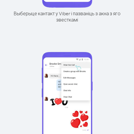
Выберыце кантакт у Viber і пазваніць з акна з яго
звесткамі