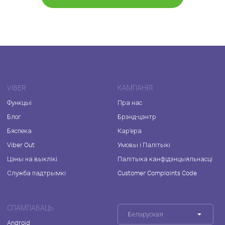
VIBER
КАМПАНІЯ
Функцыі
Пра нас
Блог
Брэнд-цэнтр
Бяспека
Кар'ера
Viber Out
Умовы і Палітыкі
Цэны на выклікі
Палітыка канфідэнцыяльнасці
Служба падтрымкі
Customer Complaints Code
СПАМПАВАЦЬ
Беларуская
Android