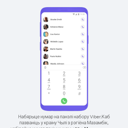
Набярыце нумар на панэлі набору Viber.
Каб
пазваніць у краіну Чылі з рэгіёна Мазамбік,