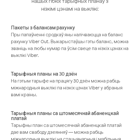
нашых гібкіх тарыфных планаў з
нізкімі цэнамі на выклікі:
Пакеты з балансам рахунку
Пры папаўненні сродкаў яны налічваюцца на баланс
рахунку Viber Out. Выкарыстаўшы гэты баланс, можна
званіць на любы нумар па ўсім свеце па нізкіх цэнах на
выклікі Viber.
Тарыфныя планы на 30 дзён
На гэтым тарыфе на працягу 30 дзён можна рабіць
міжнародныя выклікі па нізкіх цэнах Viber у абраныя
вамі краіны.
Тарыфныя планы са штомесячнай абаненцкай
платай
Тарыфны план са штомесячнай абаненцкай платай
дае вам свабоду дзеянняў — можна рабіць
міжнародныя выклікі на стацыянарныя і мабільныя