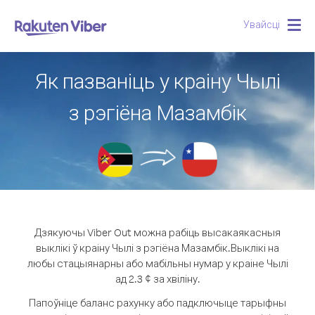
Увайсці
Togg
navig
Як пазваніць у краіну Чылі
з рэгіёна Мазамбік
Дзякуючы Viber Out можна рабіць высакаякасныя
выклікі ў краіну Чылі з рэгіёна Мазамбік.
Выклікі на
любы стацыянарны або мабільны нумар у краіне Чылі
ад 2.3 ¢ за хвіліну.
Папоўніце баланс рахунку або падключыце тарыфны