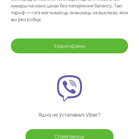
нумары па нізкіх цэнах без папаўнення балансу. Такі
тарыф — гэта магчымасць эканоміць на выкліках, якія
вы ўжо робіце
Іншыя краіны
Яшчэ не ўсталявалі Viber?
Спампаваць