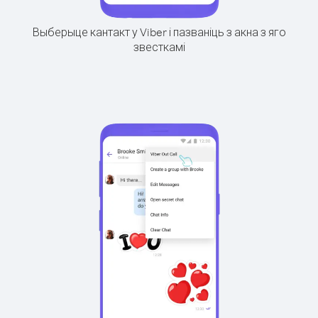
Выберыце кантакт у Viber і пазваніць з акна з яго
звесткамі