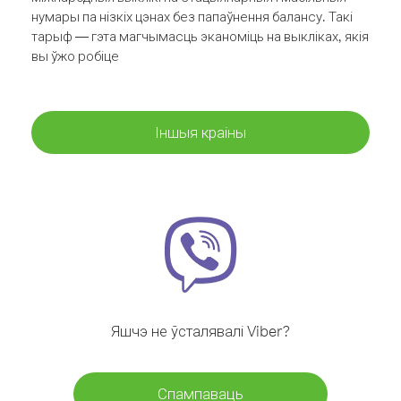
нумары па нізкіх цэнах без папаўнення балансу. Такі
тарыф — гэта магчымасць эканоміць на выкліках, якія
вы ўжо робіце
Іншыя краіны
Яшчэ не ўсталявалі Viber?
Спампаваць