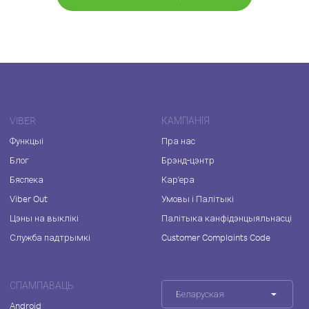
VIBER
КАМПАНІЯ
Функцыі
Пра нас
Блог
Брэнд-цэнтр
Бяспека
Кар'ера
Viber Out
Умовы і Палітыкі
Цэны на выклікі
Палітыка канфідэнцыяльнасці
Служба падтрымкі
Customer Complaints Code
СПАМПАВАЦЬ
Беларуская
Android