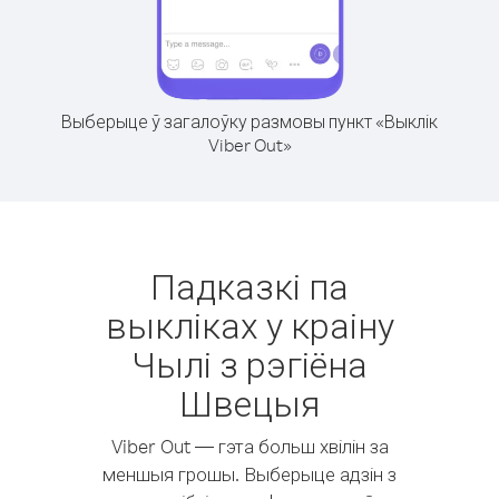
Выберыце ў загалоўку размовы пункт «Выклік
Viber Out»
Падказкі па
выкліках у краіну
Чылі з рэгіёна
Швецыя
Viber Out — гэта больш хвілін за
меншыя грошы. Выберыце адзін з