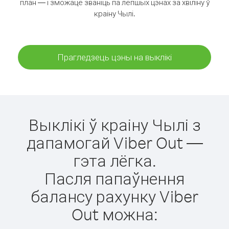
план — і зможаце званіць па лепшых цэнах за хвіліну ў
краіну Чылі.
Прагледзець цэны на выклікі
Выклікі ў краіну Чылі з
дапамогай Viber Out —
гэта лёгка.
Пасля папаўнення
балансу рахунку Viber
Out можна: