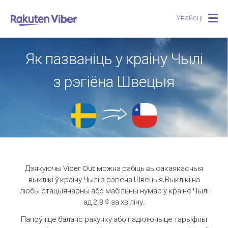
Увайсці
Togg
navig
Як пазваніць у краіну Чылі
з рэгіёна Швецыя
Дзякуючы Viber Out можна рабіць высакаякасныя
выклікі ў краіну Чылі з рэгіёна Швецыя.
Выклікі на
любы стацыянарны або мабільны нумар у краіне Чылі
ад 2.9 ¢ за хвіліну.
Папоўніце баланс рахунку або падключыце тарыфны