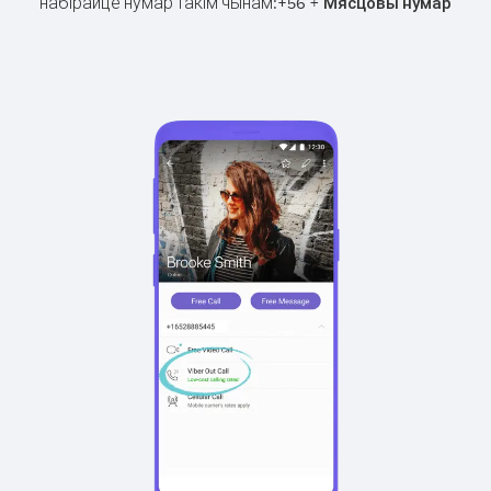
набірайце нумар такім чынам:
+
+
56
Мясцовы нумар