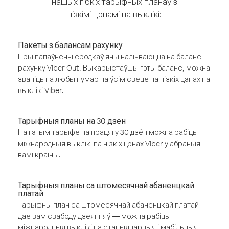
нашых гібкіх тарыфных планаў з
нізкімі цэнамі на выклікі:
Пакеты з балансам рахунку
Пры папаўненні сродкаў яны налічваюцца на баланс
рахунку Viber Out. Выкарыстаўшы гэты баланс, можна
званіць на любы нумар па ўсім свеце па нізкіх цэнах на
выклікі Viber.
Тарыфныя планы на 30 дзён
На гэтым тарыфе на працягу 30 дзён можна рабіць
міжнародныя выклікі па нізкіх цэнах Viber у абраныя
вамі краіны.
Тарыфныя планы са штомесячнай абаненцкай
платай
Тарыфны план са штомесячнай абаненцкай платай
дае вам свабоду дзеянняў — можна рабіць
міжнародныя выклікі на стацыянарныя і мабільныя