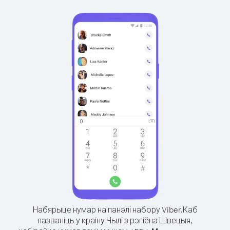
Набярыце нумар на панэлі набору Viber.
Каб
пазваніць у краіну Чылі з рэгіёна Швецыя,