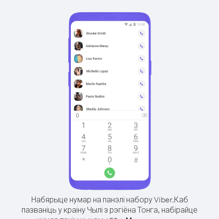
Набярыце нумар на панэлі набору Viber.
Каб
пазваніць у краіну Чылі з рэгіёна Тонга, набірайце