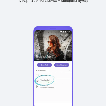
нумар такім чынам:
+
+
56
Мясцовы нумар