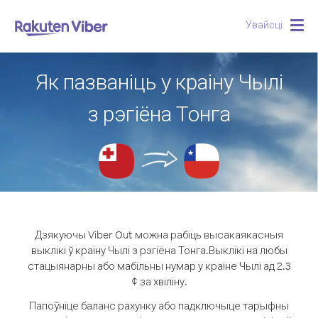
Увайсці
Togg
navig
Як пазваніць у краіну Чылі
з рэгіёна Тонга
Дзякуючы Viber Out можна рабіць высакаякасныя
выклікі ў краіну Чылі з рэгіёна Тонга.
Выклікі на любы
стацыянарны або мабільны нумар у краіне Чылі ад 2.3
¢ за хвіліну.
Папоўніце баланс рахунку або падключыце тарыфны