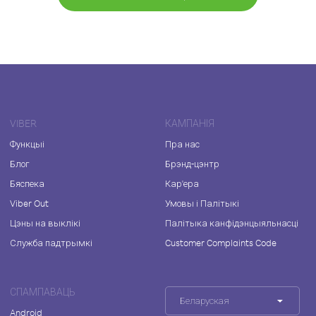
VIBER
КАМПАНІЯ
Функцыі
Пра нас
Блог
Брэнд-цэнтр
Бяспека
Кар'ера
Viber Out
Умовы і Палітыкі
Цэны на выклікі
Палітыка канфідэнцыяльнасці
Служба падтрымкі
Customer Complaints Code
СПАМПАВАЦЬ
Беларуская
Android