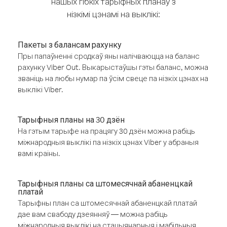
нашых гібкіх тарыфных планаў з
нізкімі цэнамі на выклікі:
Пакеты з балансам рахунку
Пры папаўненні сродкаў яны налічваюцца на баланс
рахунку Viber Out. Выкарыстаўшы гэты баланс, можна
званіць на любы нумар па ўсім свеце па нізкіх цэнах на
выклікі Viber.
Тарыфныя планы на 30 дзён
На гэтым тарыфе на працягу 30 дзён можна рабіць
міжнародныя выклікі па нізкіх цэнах Viber у абраныя
вамі краіны.
Тарыфныя планы са штомесячнай абаненцкай
платай
Тарыфны план са штомесячнай абаненцкай платай
дае вам свабоду дзеянняў — можна рабіць
міжнародныя выклікі на стацыянарныя і мабільныя