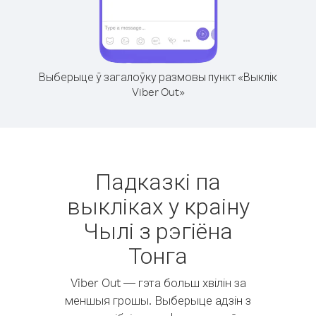
Выберыце ў загалоўку размовы пункт «Выклік
Viber Out»
Падказкі па
выкліках у краіну
Чылі з рэгіёна
Тонга
Viber Out — гэта больш хвілін за
меншыя грошы. Выберыце адзін з