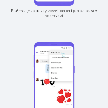
Выберыце кантакт у Viber і пазваніць з акна з яго
звесткамі