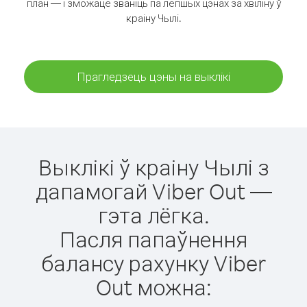
план — і зможаце званіць па лепшых цэнах за хвіліну ў
краіну Чылі.
Прагледзець цэны на выклікі
Выклікі ў краіну Чылі з
дапамогай Viber Out —
гэта лёгка.
Пасля папаўнення
балансу рахунку Viber
Out можна: