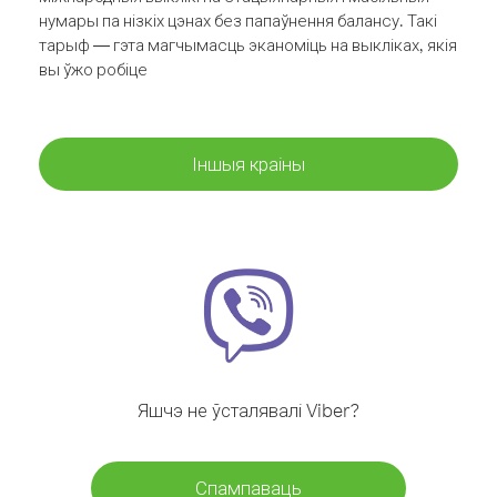
нумары па нізкіх цэнах без папаўнення балансу. Такі
тарыф — гэта магчымасць эканоміць на выкліках, якія
вы ўжо робіце
Іншыя краіны
Яшчэ не ўсталявалі Viber?
Спампаваць