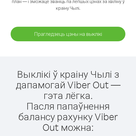
план — і зможаце званіць па лепшых цэнах за хвіліну ў
краіну Чылі.
Прагледзець цэны на выклікі
Выклікі ў краіну Чылі з
дапамогай Viber Out —
гэта лёгка.
Пасля папаўнення
балансу рахунку Viber
Out можна: