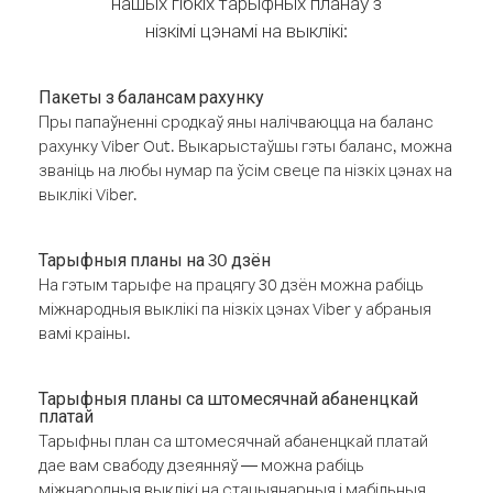
нашых гібкіх тарыфных планаў з
нізкімі цэнамі на выклікі:
Пакеты з балансам рахунку
Пры папаўненні сродкаў яны налічваюцца на баланс
рахунку Viber Out. Выкарыстаўшы гэты баланс, можна
званіць на любы нумар па ўсім свеце па нізкіх цэнах на
выклікі Viber.
Тарыфныя планы на 30 дзён
На гэтым тарыфе на працягу 30 дзён можна рабіць
міжнародныя выклікі па нізкіх цэнах Viber у абраныя
вамі краіны.
Тарыфныя планы са штомесячнай абаненцкай
платай
Тарыфны план са штомесячнай абаненцкай платай
дае вам свабоду дзеянняў — можна рабіць
міжнародныя выклікі на стацыянарныя і мабільныя