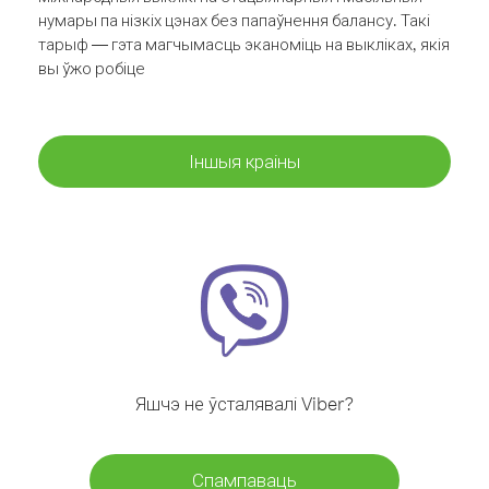
нумары па нізкіх цэнах без папаўнення балансу. Такі
тарыф — гэта магчымасць эканоміць на выкліках, якія
вы ўжо робіце
Іншыя краіны
Яшчэ не ўсталявалі Viber?
Спампаваць