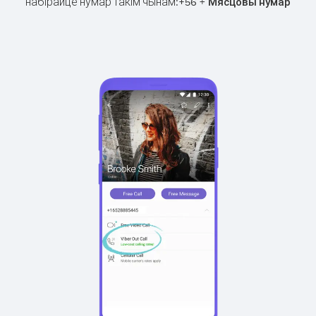
набірайце нумар такім чынам:
+
+
56
Мясцовы нумар