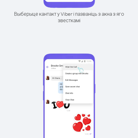
Выберыце кантакт у Viber і пазваніць з акна з яго
звесткамі