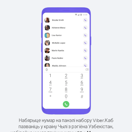
Набярыце нумар на панэлі набору Viber.
Каб
пазваніць у краіну Чылі з рэгіёна Узбекістан,