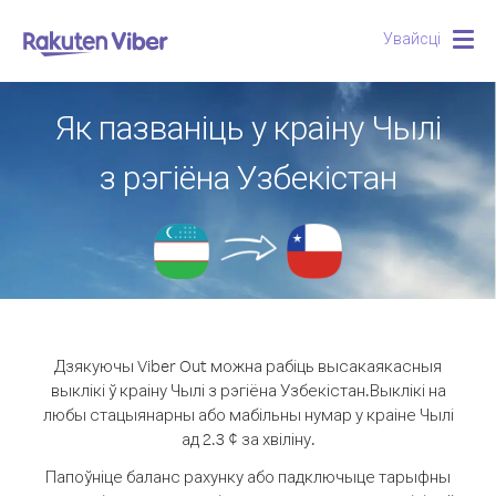
Увайсці
Togg
navig
Як пазваніць у краіну Чылі
з рэгіёна Узбекістан
Дзякуючы Viber Out можна рабіць высакаякасныя
выклікі ў краіну Чылі з рэгіёна Узбекістан.
Выклікі на
любы стацыянарны або мабільны нумар у краіне Чылі
ад 2.3 ¢ за хвіліну.
Папоўніце баланс рахунку або падключыце тарыфны