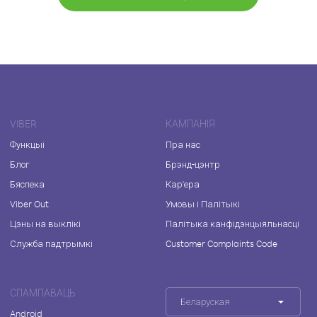
VIBER
КАМПАНІЯ
Функцыі
Пра нас
Блог
Брэнд-цэнтр
Бяспека
Кар'ера
Viber Out
Умовы і Палітыкі
Цэны на выклікі
Палітыка канфідэнцыяльнасці
Служба падтрымкі
Customer Complaints Code
СПАМПАВАЦЬ
Беларуская
Android