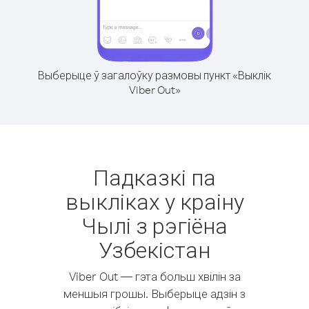
Выберыце ў загалоўку размовы пункт «Выклік
Viber Out»
Падказкі па
выкліках у краіну
Чылі з рэгіёна
Узбекістан
Viber Out — гэта больш хвілін за
меншыя грошы. Выберыце адзін з