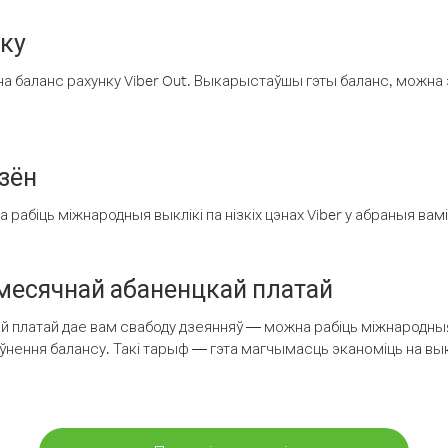
нку
а баланс рахунку Viber Out. Выкарыстаўшы гэты баланс, можна 
зён
рабіць міжнародныя выклікі па нізкіх цэнах Viber у абраныя вамі
есячнай абаненцкай платай
 платай дае вам свабоду дзеянняў — можна рабіць міжнародныя 
аўнення балансу. Такі тарыф — гэта магчымасць эканоміць на выкл