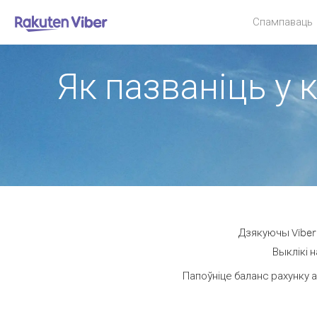
Спампаваць
Як пазваніць у к
Дзякуючы Viber 
Выклікі н
Папоўніце баланс рахунку а