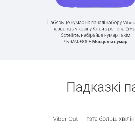
Набярыце нумар на панэлі набору Viber
пазваніць у краіну Кітай з рэгіёна Ems
Satellite, набірайце нумар такім
чынам:
+
+
86
Мясцовы нумар
Падказкі па
Viber Out — гэта больш хвіл