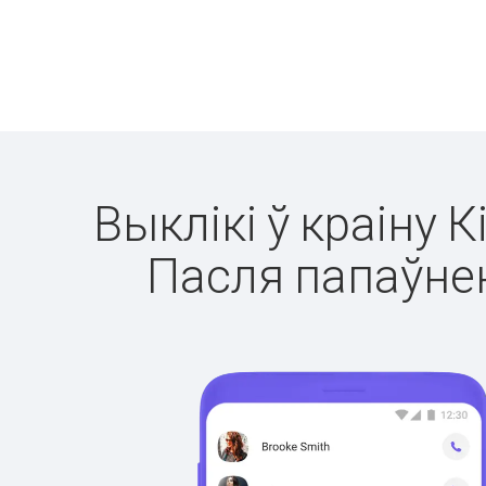
Выклікі ў краіну 
Пасля папаўнен