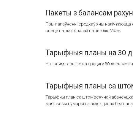
Пакеты з балансам раху
Пры папаўненні сродкаў яны налічваюцца н
свеце па нізкіх цэнах на выклікі Viber.
Тарыфныя планы на 30 д
На гэтым тарыфе на працягу 30 дзён можна 
Тарыфныя планы са штом
Тарыфны план са штомесячнай абаненцкай
мабільныя нумары па нізкіх цэнах без пап