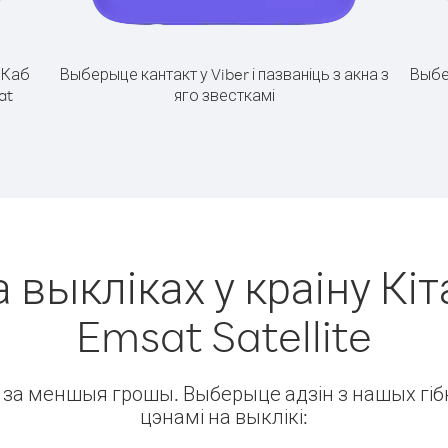
.
Каб
Выберыце кантакт у Viber і пазваніць з акна з
Выбе
at
яго звесткамі
 выкліках у краіну Кіт
Emsat Satellite
ін за меншыя грошы. Выберыце адзін з нашых гібк
цэнамі на выклікі: