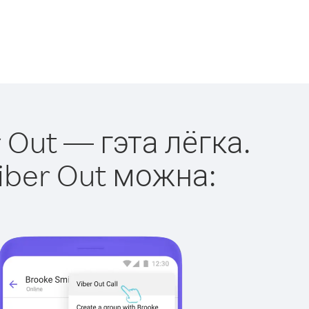
 Out — гэта лёгка.
iber Out можна: