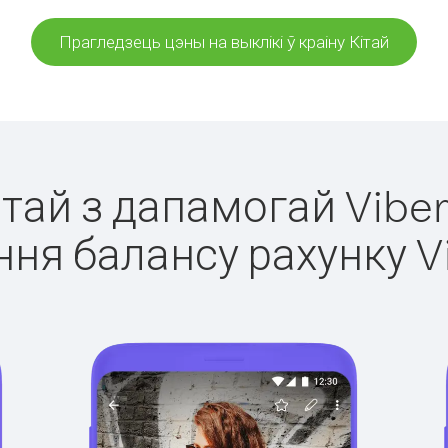
Прагледзець цэны на выклікі ў краіну Кітай
Кітай з дапамогай Viber
ня балансу рахунку V