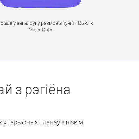
рыце ў загалоўку размовы пункт «Выклік
Viber Out»
ай з рэгіёна
іх тарыфных планаў з нізкімі