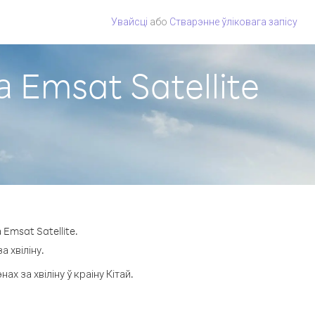
Увайсці
або
Стварэнне ўліковага запісу
а Emsat Satellite
Emsat Satellite.
а хвіліну.
 за хвіліну ў краіну Кітай.