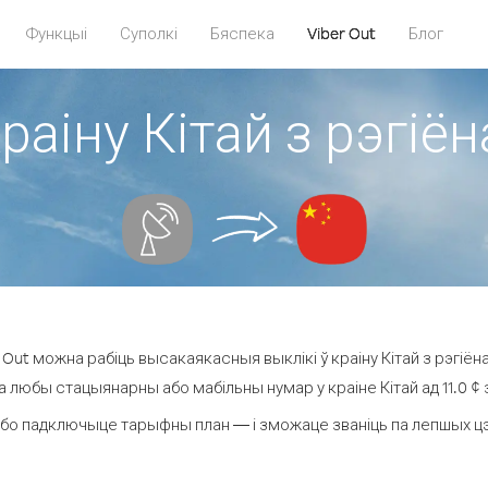
Функцыі
Суполкі
Бяспека
Viber Out
Блог
раіну Кітай з рэгіён
Out можна рабіць высакаякасныя выклікі ў краіну Кітай з рэгіёна 
а любы стацыянарны або мабільны нумар у краіне Кітай ад 11.0 ¢ з
бо падключыце тарыфны план — і зможаце званіць па лепшых цэнах