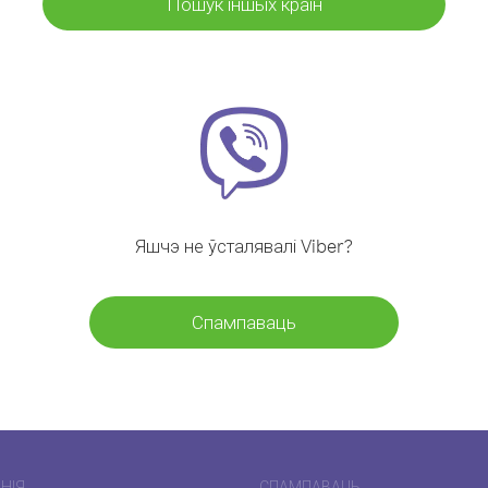
Пошук іншых краін
Яшчэ не ўсталявалі Viber?
Спампаваць
НІЯ
СПАМПАВАЦЬ