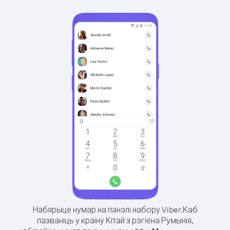
Набярыце нумар на панэлі набору Viber.
Каб
пазваніць у краіну Кітай з рэгіёна Румынія,