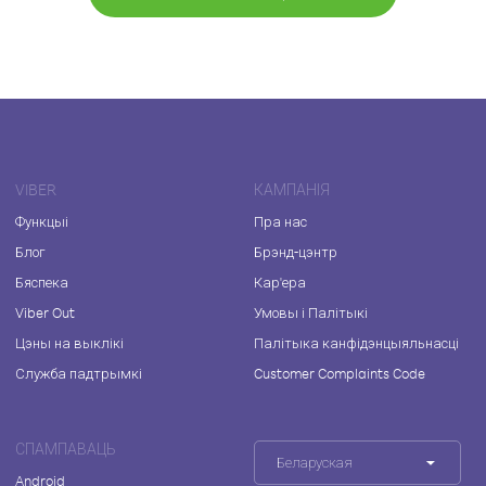
VIBER
КАМПАНІЯ
Функцыі
Пра нас
Блог
Брэнд-цэнтр
Бяспека
Кар'ера
Viber Out
Умовы і Палітыкі
Цэны на выклікі
Палітыка канфідэнцыяльнасці
Служба падтрымкі
Customer Complaints Code
СПАМПАВАЦЬ
Беларуская
Android