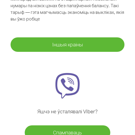
нумары па нізкіх цэнах без папаўнення балансу. Такі
тарыф — гэта магчымасць эканоміць на выкліках, якія
вы ўжо робіце
Іншыя краіны
Яшчэ не ўсталявалі Viber?
Спампаваць