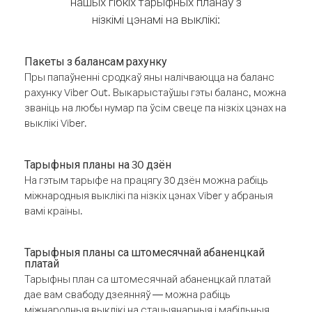
нашых гібкіх тарыфных планаў з
нізкімі цэнамі на выклікі:
Пакеты з балансам рахунку
Пры папаўненні сродкаў яны налічваюцца на баланс
рахунку Viber Out. Выкарыстаўшы гэты баланс, можна
званіць на любы нумар па ўсім свеце па нізкіх цэнах на
выклікі Viber.
Тарыфныя планы на 30 дзён
На гэтым тарыфе на працягу 30 дзён можна рабіць
міжнародныя выклікі па нізкіх цэнах Viber у абраныя
вамі краіны.
Тарыфныя планы са штомесячнай абаненцкай
платай
Тарыфны план са штомесячнай абаненцкай платай
дае вам свабоду дзеянняў — можна рабіць
міжнародныя выклікі на стацыянарныя і мабільныя