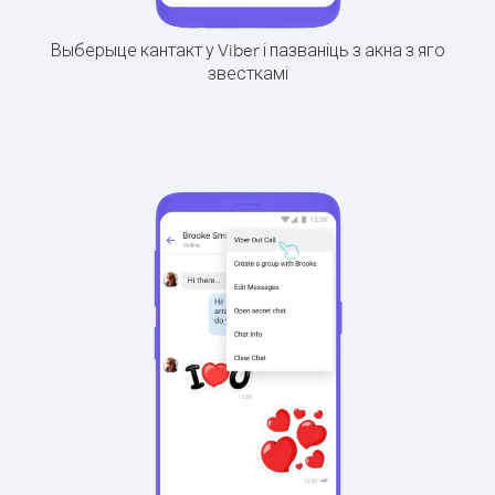
Выберыце кантакт у Viber і пазваніць з акна з яго
звесткамі