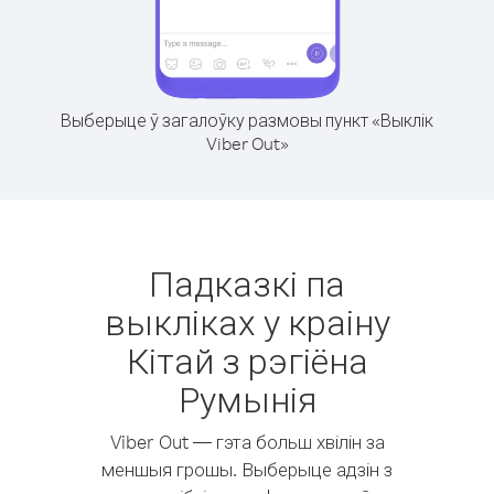
Выберыце ў загалоўку размовы пункт «Выклік
Viber Out»
Падказкі па
выкліках у краіну
Кітай з рэгіёна
Румынія
Viber Out — гэта больш хвілін за
меншыя грошы. Выберыце адзін з