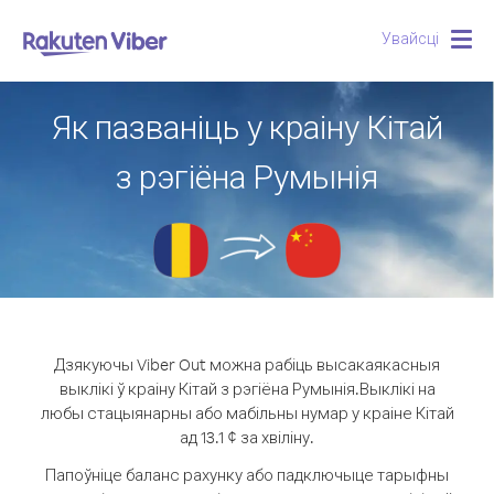
Увайсці
Togg
navig
Як пазваніць у краіну Кітай
з рэгіёна Румынія
Дзякуючы Viber Out можна рабіць высакаякасныя
выклікі ў краіну Кітай з рэгіёна Румынія.
Выклікі на
любы стацыянарны або мабільны нумар у краіне Кітай
ад 13.1 ¢ за хвіліну.
Папоўніце баланс рахунку або падключыце тарыфны