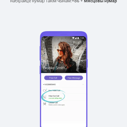
набірайце нумар такім чынам:
+
+
86
Мясцовы нумар