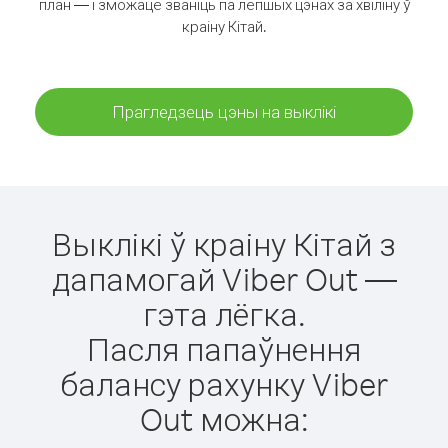
план — і зможаце званіць па лепшых цэнах за хвіліну ў
краіну Кітай.
Прагледзець цэны на выклікі
Выклікі ў краіну Кітай з
дапамогай Viber Out —
гэта лёгка.
Пасля папаўнення
балансу рахунку Viber
Out можна: