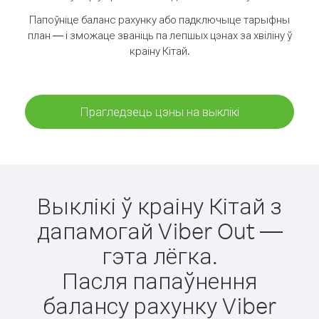
Папоўніце баланс рахунку або падключыце тарыфны
план — і зможаце званіць па лепшых цэнах за хвіліну ў
краіну Кітай.
Прагледзець цэны на выклікі
Выклікі ў краіну Кітай з
дапамогай Viber Out —
гэта лёгка.
Пасля папаўнення
балансу рахунку Viber