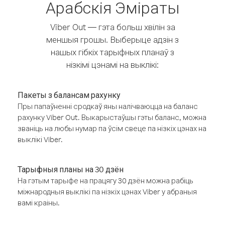
Арабскія Эміраты
Viber Out — гэта больш хвілін за
меншыя грошы. Выберыце адзін з
нашых гібкіх тарыфных планаў з
нізкімі цэнамі на выклікі:
Пакеты з балансам рахунку
Пры папаўненні сродкаў яны налічваюцца на баланс
рахунку Viber Out. Выкарыстаўшы гэты баланс, можна
званіць на любы нумар па ўсім свеце па нізкіх цэнах на
выклікі Viber.
Тарыфныя планы на 30 дзён
На гэтым тарыфе на працягу 30 дзён можна рабіць
міжнародныя выклікі па нізкіх цэнах Viber у абраныя
вамі краіны.