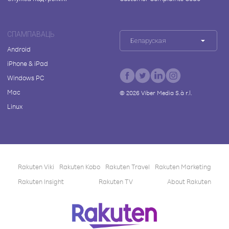
СПАМПАВАЦЬ
Беларуская
Android
iPhone & iPad
Windows PC
Mac
©
2026
Viber Media S.à r.l.
Linux
Rakuten Viki
Rakuten Kobo
Rakuten Travel
Rakuten Marketing
Rakuten Insight
Rakuten TV
About Rakuten