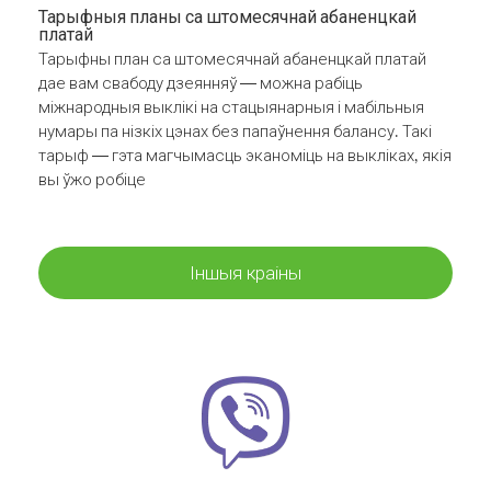
Тарыфныя планы са штомесячнай абаненцкай
платай
Тарыфны план са штомесячнай абаненцкай платай
дае вам свабоду дзеянняў — можна рабіць
міжнародныя выклікі на стацыянарныя і мабільныя
нумары па нізкіх цэнах без папаўнення балансу. Такі
тарыф — гэта магчымасць эканоміць на выкліках, якія
вы ўжо робіце
Іншыя краіны