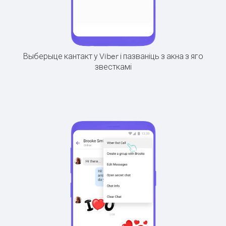
Выберыце кантакт у Viber і пазваніць з акна з яго
звесткамі