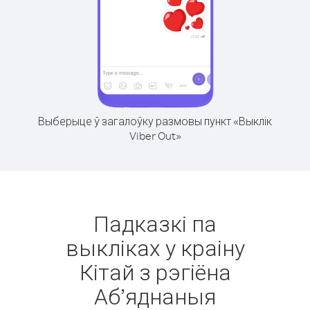
Выберыце ў загалоўку размовы пункт «Выклік
Viber Out»
Падказкі па
выкліках у краіну
Кітай з рэгіёна
Аб’яднаныя