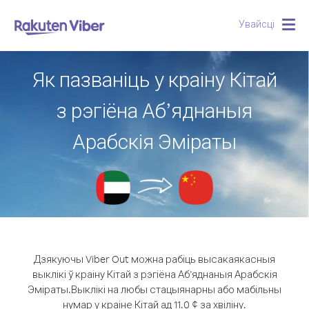
Увайсці
Togg
navig
Як пазваніць у краіну Кітай
з рэгіёна Аб’яднаныя
Арабскія Эміраты
Дзякуючы Viber Out можна рабіць высакаякасныя
выклікі ў краіну Кітай з рэгіёна Аб’яднаныя Арабскія
Эміраты.
Выклікі на любы стацыянарны або мабільны
нумар у краіне Кітай ад 11.0 ¢ за хвіліну.