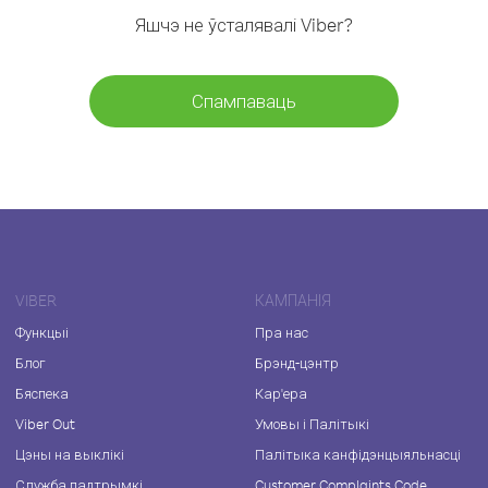
Яшчэ не ўсталявалі Viber?
Спампаваць
VIBER
КАМПАНІЯ
Функцыі
Пра нас
Блог
Брэнд-цэнтр
Бяспека
Кар'ера
Viber Out
Умовы і Палітыкі
Цэны на выклікі
Палітыка канфідэнцыяльнасці
Служба падтрымкі
Customer Complaints Code