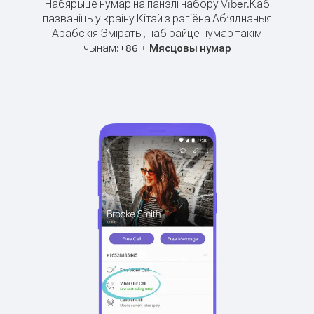
Набярыце нумар на панэлі набору Viber.
Каб
пазваніць у краіну Кітай з рэгіёна Аб’яднаныя
Арабскія Эміраты, набірайце нумар такім
чынам:
+
+
86
Мясцовы нумар