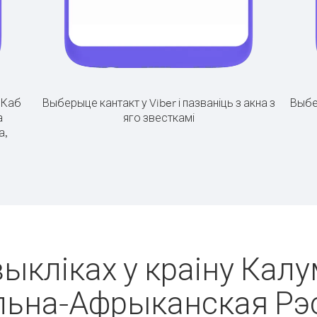
.
Каб
Выберыце кантакт у Viber і пазваніць з акна з
Выбе
а
яго звесткамі
а,
ыкліках у краіну Калу
льна-Афрыканская Рэс