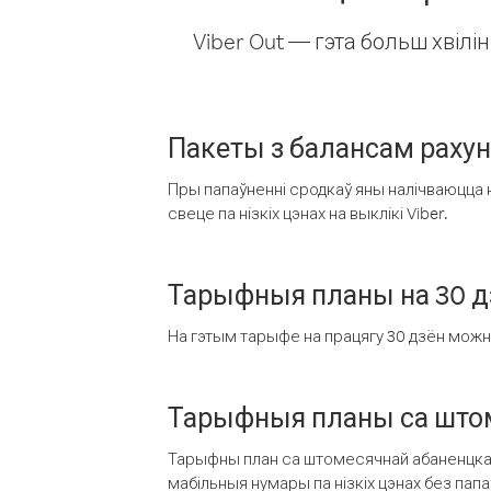
Viber Out — гэта больш хвіл
Пакеты з балансам раху
Пры папаўненні сродкаў яны налічваюцца н
свеце па нізкіх цэнах на выклікі Viber.
Тарыфныя планы на 30 д
На гэтым тарыфе на працягу 30 дзён можна 
Тарыфныя планы са штом
Тарыфны план са штомесячнай абаненцкай
мабільныя нумары па нізкіх цэнах без пап