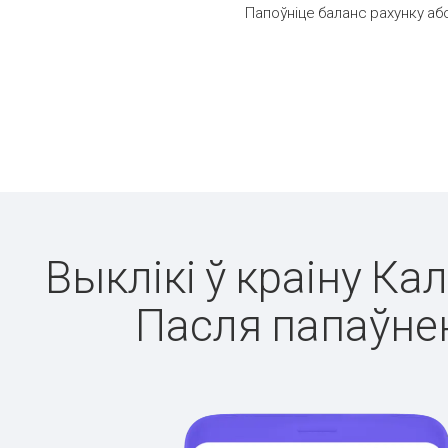
Папоўніце баланс рахунку або
Выклікі ў краіну Ка
Пасля папаўнен