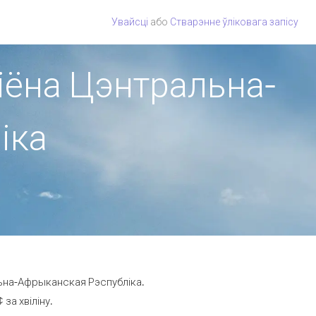
Увайсці
або
Стварэнне ўліковага запісу
гіёна Цэнтральна-
іка
льна-Афрыканская Рэспубліка.
за хвіліну.