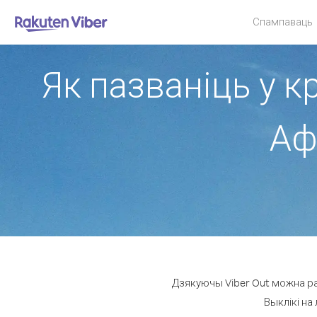
Спампаваць
Як пазваніць у к
Аф
Дзякуючы Viber Out можна ра
Выклікі на