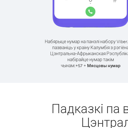
Набярыце нумар на панэлі набору Viber
пазваніць у краіну Калумбія з рэгіён
Цэнтральна-Афрыканская Рэспублік
набірайце нумар такім
чынам:
+
+
57
Мясцовы нумар
Падказкі па в
Цэнтра