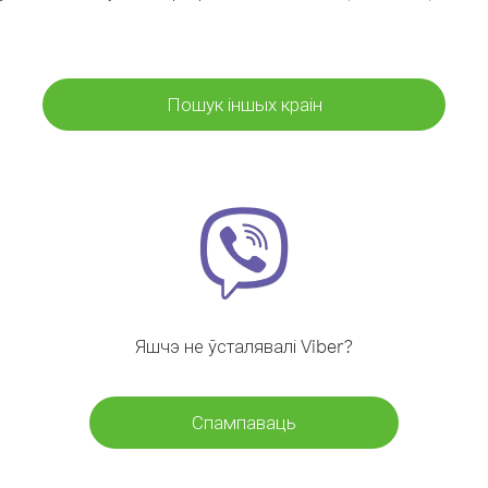
Пошук іншых краін
Яшчэ не ўсталявалі Viber?
Спампаваць