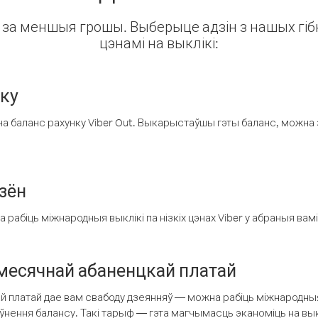
ін за меншыя грошы. Выберыце адзін з нашых гібк
цэнамі на выклікі:
нку
а баланс рахунку Viber Out. Выкарыстаўшы гэты баланс, можна 
зён
рабіць міжнародныя выклікі па нізкіх цэнах Viber у абраныя вамі
есячнай абаненцкай платай
 платай дае вам свабоду дзеянняў — можна рабіць міжнародныя 
аўнення балансу. Такі тарыф — гэта магчымасць эканоміць на выкл