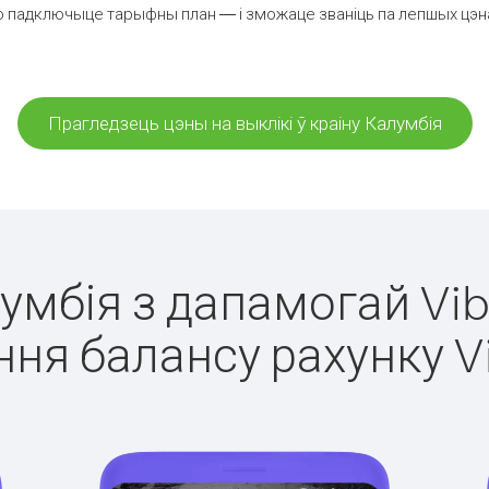
 падключыце тарыфны план — і зможаце званіць па лепшых цэнах 
Прагледзець цэны на выклікі ў краіну Калумбія
лумбія з дапамогай Vib
ня балансу рахунку V