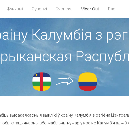
Функцыі
Суполкі
Бяспека
Viber Out
Блог
раіну Калумбія з рэ
рыканская Рэспубл
біць высакаякасныя выклікі ў краіну Калумбія з рэгіёна Цэнтра
 любы стацыянарны або мабільны нумар у краіне Калумбія ад 4.9 ¢ 