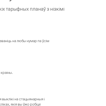
іх тарыфных планаў з нізкімі
званіць на любы нумар па ўсім
 краіны.
выклікі на стацыянарныя і
іках, якія вы ўжо робіце