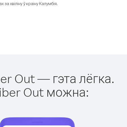
за хвіліну ў краіну Калумбія.
er Out — гэта лёгка.
iber Out можна: