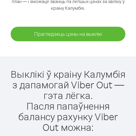
план — і зможаце званіць па лепшых цэнах за хвіліну ў
краіну Калумбія.
Прагледзець цэны на выклікі
Выклікі ў краіну Калумбія
з дапамогай Viber Out —
гэта лёгка.
Пасля папаўнення
балансу рахунку Viber
Out можна: