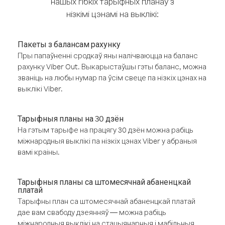
нашых гібкіх тарыфных планаў з
нізкімі цэнамі на выклікі:
Пакеты з балансам рахунку
Пры папаўненні сродкаў яны налічваюцца на баланс
рахунку Viber Out. Выкарыстаўшы гэты баланс, можна
званіць на любы нумар па ўсім свеце па нізкіх цэнах на
выклікі Viber.
Тарыфныя планы на 30 дзён
На гэтым тарыфе на працягу 30 дзён можна рабіць
міжнародныя выклікі па нізкіх цэнах Viber у абраныя
вамі краіны.
Тарыфныя планы са штомесячнай абаненцкай
платай
Тарыфны план са штомесячнай абаненцкай платай
дае вам свабоду дзеянняў — можна рабіць
міжнародныя выклікі на стацыянарныя і мабільныя