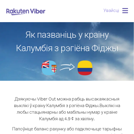
Увайсці
Togg
navig
Як пазваніць у краіну
Калумбія з рэгіёна Фіджы
Дзякуючы Viber Out можна рабіць высакаякасныя
выклікі ў краіну Калумбія з рэгіёна Фіджы.
Выклікі на
любы стацыянарны або мабільны нумар у краіне
Калумбія ад 4.9 ¢ за хвіліну.
Папоўніце баланс рахунку або падключыце тарыфны