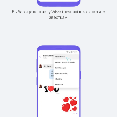
Выберыце кантакт у Viber і пазваніць з акна з яго
звесткамі