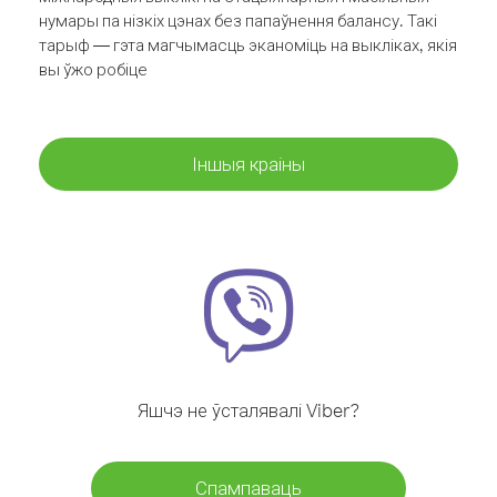
нумары па нізкіх цэнах без папаўнення балансу. Такі
тарыф — гэта магчымасць эканоміць на выкліках, якія
вы ўжо робіце
Іншыя краіны
Яшчэ не ўсталявалі Viber?
Спампаваць