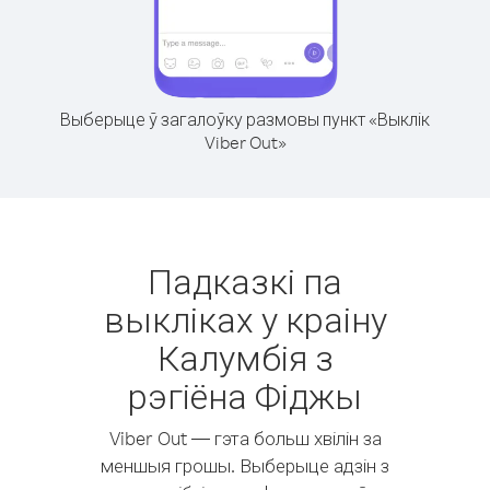
Выберыце ў загалоўку размовы пункт «Выклік
Viber Out»
Падказкі па
выкліках у краіну
Калумбія з
рэгіёна Фіджы
Viber Out — гэта больш хвілін за
меншыя грошы. Выберыце адзін з