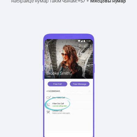
набірайце нумар такім чынам:
+
+
57
Мясцовы нумар