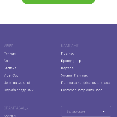
VIBER
КАМПАНІЯ
Функцыі
Пра нас
Блог
Брэнд-цэнтр
Бяспека
Кар'ера
Viber Out
Умовы і Палітыкі
Цэны на выклікі
Палітыка канфідэнцыяльнасці
Служба падтрымкі
Customer Complaints Code
СПАМПАВАЦЬ
Беларуская
Android