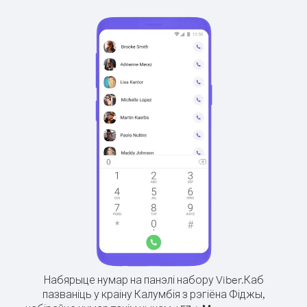
Набярыце нумар на панэлі набору Viber.
Каб
пазваніць у краіну Калумбія з рэгіёна Фіджы,