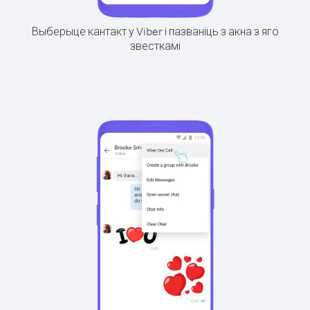
Выберыце кантакт у Viber і пазваніць з акна з яго
звесткамі