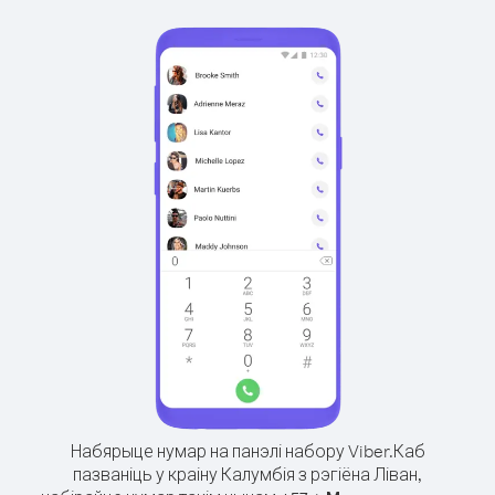
Набярыце нумар на панэлі набору Viber.
Каб
пазваніць у краіну Калумбія з рэгіёна Ліван,