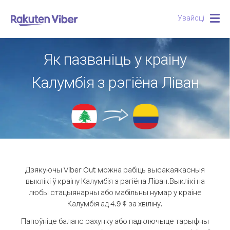
Увайсці
Togg
navig
Як пазваніць у краіну
Калумбія з рэгіёна Ліван
Дзякуючы Viber Out можна рабіць высакаякасныя
выклікі ў краіну Калумбія з рэгіёна Ліван.
Выклікі на
любы стацыянарны або мабільны нумар у краіне
Калумбія ад 4.9 ¢ за хвіліну.
Папоўніце баланс рахунку або падключыце тарыфны