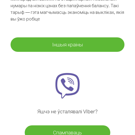
нумары па нізкіх цэнах без папаўнення балансу. Такі
тарыф — гэта магчымасць эканоміць на выкліках, якія
вы ўжо робіце
Іншыя краіны
Яшчэ не ўсталявалі Viber?
Спампаваць