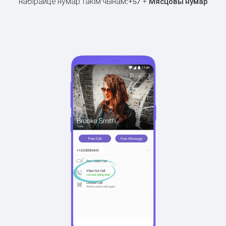
набірайце нумар такім чынам:
+
+
57
Мясцовы нумар