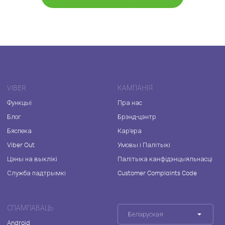
VIBER
КАМПАНІЯ
Функцыі
Пра нас
Блог
Брэнд-цэнтр
Бяспека
Кар'ера
Viber Out
Умовы і Палітыкі
Цэны на выклікі
Палітыка канфідэнцыяльнасці
Служба падтрымкі
Customer Complaints Code
СПАМПАВАЦЬ
Беларуская
Android