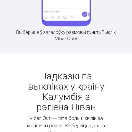
Выберыце ў загалоўку размовы пункт «Выклік
Viber Out»
Падказкі па
выкліках у краіну
Калумбія з
рэгіёна Ліван
Viber Out — гэта больш хвілін за
меншыя грошы. Выберыце адзін з