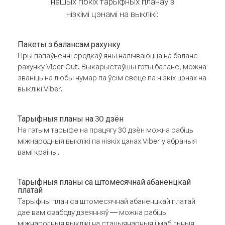
нашых гібкіх тарыфных планаў з
нізкімі цэнамі на выклікі:
Пакеты з балансам рахунку
Пры папаўненні сродкаў яны налічваюцца на баланс
рахунку Viber Out. Выкарыстаўшы гэты баланс, можна
званіць на любы нумар па ўсім свеце па нізкіх цэнах на
выклікі Viber.
Тарыфныя планы на 30 дзён
На гэтым тарыфе на працягу 30 дзён можна рабіць
міжнародныя выклікі па нізкіх цэнах Viber у абраныя
вамі краіны.
Тарыфныя планы са штомесячнай абаненцкай
платай
Тарыфны план са штомесячнай абаненцкай платай
дае вам свабоду дзеянняў — можна рабіць
міжнародныя выклікі на стацыянарныя і мабільныя