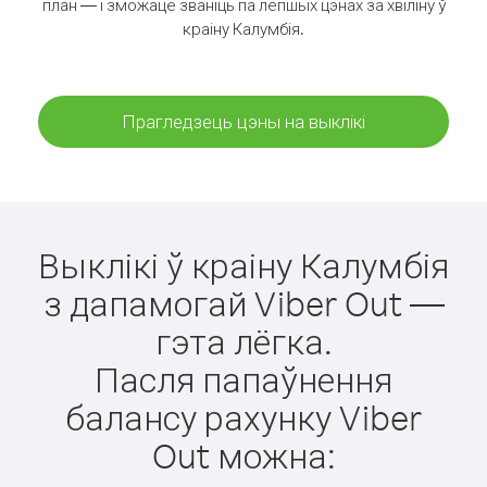
план — і зможаце званіць па лепшых цэнах за хвіліну ў
краіну Калумбія.
Прагледзець цэны на выклікі
Выклікі ў краіну Калумбія
з дапамогай Viber Out —
гэта лёгка.
Пасля папаўнення
балансу рахунку Viber
Out можна: