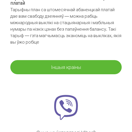
платай
Тарыфны план са штомесячнай абаненцкай платай
дае вам свабоду дзеянняў — можна рабіць
міжнародныя выклікі на стацыянарныя і мабільныя
нумары па нізкіх цэнах без папаўнення балансу. Такі
тарыф — гэта магчымасць эканоміць на выкліках, якія
вы ўжо робіце
Іншыя краіны