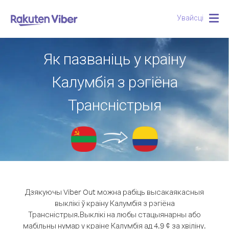
Увайсці
Togg
navig
Як пазваніць у краіну
Калумбія з рэгіёна
Трансністрыя
Дзякуючы Viber Out можна рабіць высакаякасныя
выклікі ў краіну Калумбія з рэгіёна
Трансністрыя.
Выклікі на любы стацыянарны або
мабільны нумар у краіне Калумбія ад 4.9 ¢ за хвіліну.