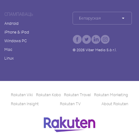
СПАМПАВАЦЬ
Беларуская
Android
iPhone & iPad
Windows PC
Mac
©
2026
Viber Media S.à r.l.
Linux
Rakuten Viki
Rakuten Kobo
Rakuten Travel
Rakuten Marketing
Rakuten Insight
Rakuten TV
About Rakuten