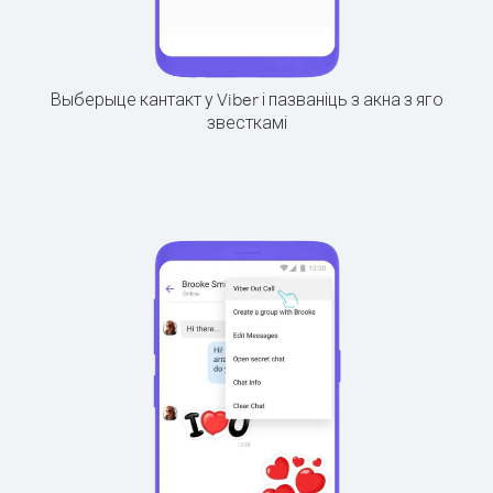
Выберыце кантакт у Viber і пазваніць з акна з яго
звесткамі