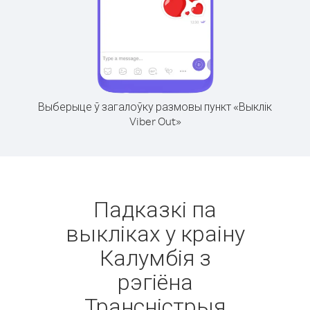
Выберыце ў загалоўку размовы пункт «Выклік
Viber Out»
Падказкі па
выкліках у краіну
Калумбія з
рэгіёна
Трансністрыя