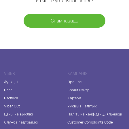
Яшчэ не ўсталявалі Viber?
Спампаваць
VIBER
КАМПАНІЯ
Функцыі
Пра нас
Блог
Брэнд-цэнтр
Бяспека
Кар'ера
Viber Out
Умовы і Палітыкі
Цэны на выклікі
Палітыка канфідэнцыяльнасці
Служба падтрымкі
Customer Complaints Code