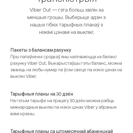
Viber Out — гэта больш хвілін за
меншыя грошы. Выберыце адзін з
нашых гібкіх тарыфных планаў з
нізкімі цэнамі на выклікі:
Пакеты з балансам рахунку
Пры папаўненні сродкаў яны налічваюцца на баланс
рахунку Viber Out. Выкарыстаўшы гэты баланс, можна
званіць на любы нумар па ўсім свеце па нізкіх цэнах на
выклікі Viber.
Тарыфныя планы на 30 дзён
На гэтым тарыфе на працягу 30 дзён можна рабіць
міжнародныя выклікі па нізкіх цэнах Viber у абраныя
вамі краіны.
Тарыфныя планы са штомесячнай абаненцкай