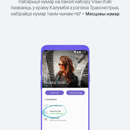
Набярыце нумар на панэлі набору Viber.
Каб
пазваніць у краіну Калумбія з рэгіёна Трансністрыя,
набірайце нумар такім чынам:
+
+
57
Мясцовы нумар