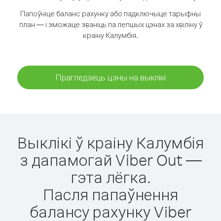
Папоўніце баланс рахунку або падключыце тарыфны
план — і зможаце званіць па лепшых цэнах за хвіліну ў
краіну Калумбія.
Прагледзець цэны на выклікі
Выклікі ў краіну Калумбія
з дапамогай Viber Out —
гэта лёгка.
Пасля папаўнення
балансу рахунку Viber