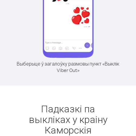
Выберыце ў загалоўку размовы пункт «Выклік
Viber Out»
Падказкі па
выкліках у краіну
Каморскія