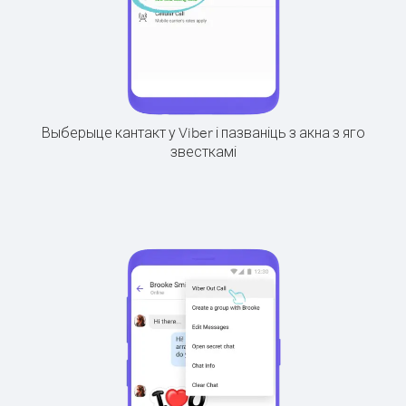
Выберыце кантакт у Viber і пазваніць з акна з яго
звесткамі