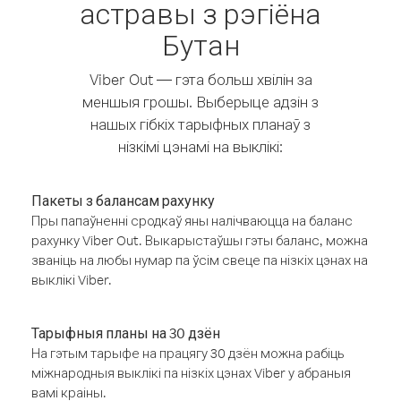
астравы з рэгіёна
Бутан
Viber Out — гэта больш хвілін за
меншыя грошы. Выберыце адзін з
нашых гібкіх тарыфных планаў з
нізкімі цэнамі на выклікі:
Пакеты з балансам рахунку
Пры папаўненні сродкаў яны налічваюцца на баланс
рахунку Viber Out. Выкарыстаўшы гэты баланс, можна
званіць на любы нумар па ўсім свеце па нізкіх цэнах на
выклікі Viber.
Тарыфныя планы на 30 дзён
На гэтым тарыфе на працягу 30 дзён можна рабіць
міжнародныя выклікі па нізкіх цэнах Viber у абраныя
вамі краіны.