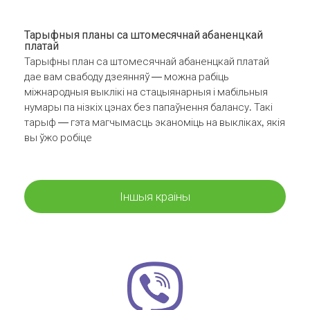
Тарыфныя планы са штомесячнай абаненцкай
платай
Тарыфны план са штомесячнай абаненцкай платай
дае вам свабоду дзеянняў — можна рабіць
міжнародныя выклікі на стацыянарныя і мабільныя
нумары па нізкіх цэнах без папаўнення балансу. Такі
тарыф — гэта магчымасць эканоміць на выкліках, якія
вы ўжо робіце
Іншыя краіны