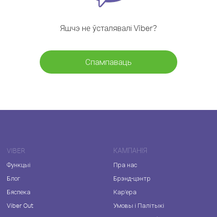
Яшчэ не ўсталявалі Viber?
Спампаваць
VIBER
КАМПАНІЯ
Функцыі
Пра нас
Блог
Брэнд-цэнтр
Бяспека
Кар'ера
Viber Out
Умовы і Палітыкі