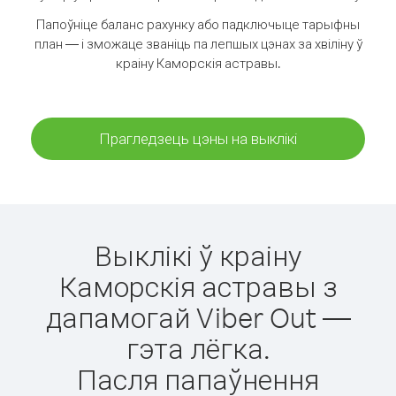
Папоўніце баланс рахунку або падключыце тарыфны
план — і зможаце званіць па лепшых цэнах за хвіліну ў
краіну Каморскія астравы.
Прагледзець цэны на выклікі
Выклікі ў краіну
Каморскія астравы з
дапамогай Viber Out —
гэта лёгка.
Пасля папаўнення