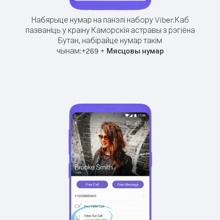
Набярыце нумар на панэлі набору Viber.
Каб
пазваніць у краіну Каморскія астравы з рэгіёна
Бутан, набірайце нумар такім
чынам:
+
+
269
Мясцовы нумар