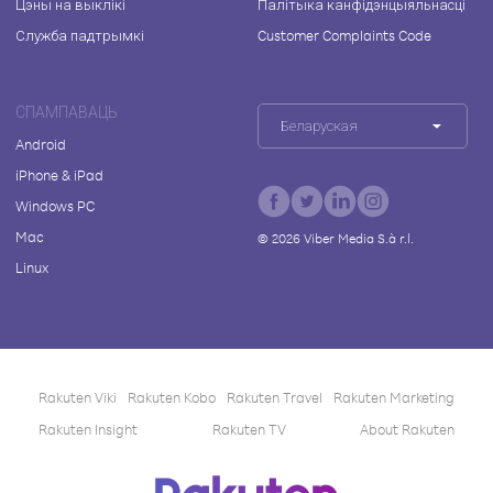
Цэны на выклікі
Палітыка канфідэнцыяльнасці
Служба падтрымкі
Customer Complaints Code
СПАМПАВАЦЬ
Беларуская
Android
iPhone & iPad
Windows PC
Mac
©
2026
Viber Media S.à r.l.
Linux
Rakuten Viki
Rakuten Kobo
Rakuten Travel
Rakuten Marketing
Rakuten Insight
Rakuten TV
About Rakuten