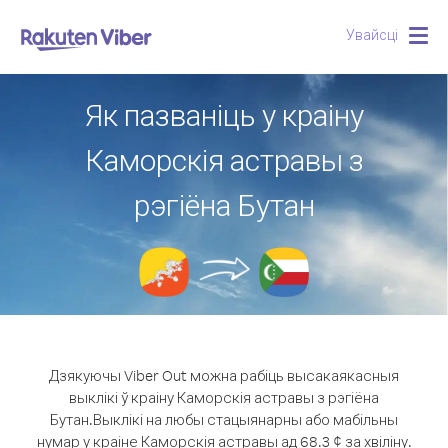
Увайсці
Togg
navig
Як пазваніць у краіну
Каморскія астравы з
рэгіёна Бутан
Дзякуючы Viber Out можна рабіць высакаякасныя
выклікі ў краіну Каморскія астравы з рэгіёна
Бутан.
Выклікі на любы стацыянарны або мабільны
нумар у краіне Каморскія астравы ад 68.3 ¢ за хвіліну.