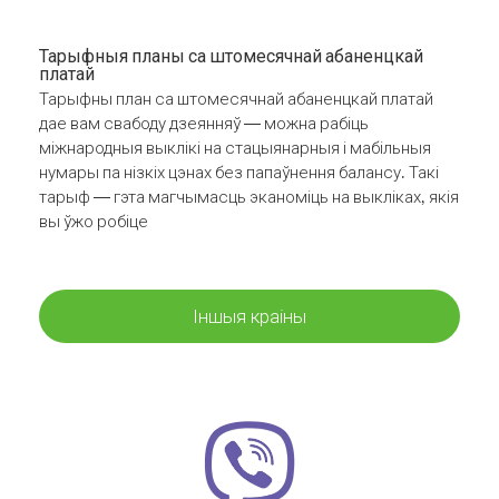
Тарыфныя планы са штомесячнай абаненцкай
платай
Тарыфны план са штомесячнай абаненцкай платай
дае вам свабоду дзеянняў — можна рабіць
міжнародныя выклікі на стацыянарныя і мабільныя
нумары па нізкіх цэнах без папаўнення балансу. Такі
тарыф — гэта магчымасць эканоміць на выкліках, якія
вы ўжо робіце
Іншыя краіны