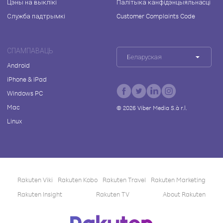
Цэны на выклікі
Палітыка канфідэнцыяльнасці
Служба падтрымкі
Customer Complaints Code
СПАМПАВАЦЬ
Беларуская
Android
iPhone & iPad
Windows PC
Mac
©
2026
Viber Media S.à r.l.
Linux
Rakuten Viki
Rakuten Kobo
Rakuten Travel
Rakuten Marketing
Rakuten Insight
Rakuten TV
About Rakuten