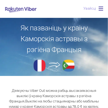
Увайсці
Togg
navig
Як пазваніць у краіну
Каморскія астравы з
рэгіёна Францыя
Дзякуючы Viber Out можна рабіць высакаякасныя
выклікі ў краіну Каморскія астравы з рэгіёна
Францыя.
Выклікі на любы стацыянарны або мабільны
нумар у краіне Каморскія астравы ад 78.0 ¢ за хвіліну.