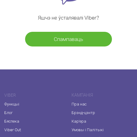
Яшчэ не ўсталявалі Viber?
Спампаваць
VIBER
КАМПАНІЯ
Функцыі
Пра нас
Блог
Брэнд-цэнтр
Бяспека
Кар'ера
Viber Out
Умовы і Палітыкі