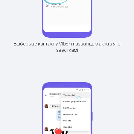
Выберыце кантакт у Viber і пазваніць з акна з яго
звесткамі