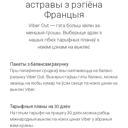
астравы з рэгіёна
Францыя
Viber Out — гэта больш хвілін за
меншыя грошы. Выберыце адзін з
нашых гібкіх тарыфных планаў з
нізкімі цэнамі на выклікі:
Пакеты з балансам рахунку
Пры папаўненні сродкаў яны налічваюцца на баланс
рахунку Viber Out. Выкарыстаўшы гэты баланс, можна
званіць на любы нумар па ўсім свеце па нізкіх цэнах на
выклікі Viber.
Тарыфныя планы на 30 дзён
На гэтым тарыфе на працягу 30 дзён можна рабіць
міжнародныя выклікі па нізкіх цэнах Viber у абраныя
вамі краіны.