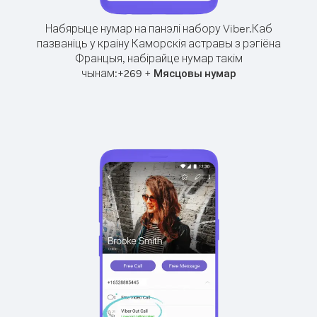
Набярыце нумар на панэлі набору Viber.
Каб
пазваніць у краіну Каморскія астравы з рэгіёна
Францыя, набірайце нумар такім
чынам:
+
+
269
Мясцовы нумар