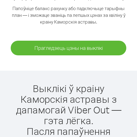
Папоўніце баланс рахунку або падключыце тарыфны
план — і зможаце званіць па лепшых цэнах за хвіліну ў
краіну Каморскія астравы.
Прагледзець цэны на выклікі
Выклікі ў краіну
Каморскія астравы з
дапамогай Viber Out —
гэта лёгка.
Пасля папаўнення