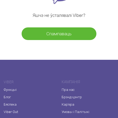
Яшчэ не ўсталявалі Viber?
Спампаваць
VIBER
КАМПАНІЯ
Функцыі
Пра нас
Блог
Брэнд-цэнтр
Бяспека
Кар'ера
Viber Out
Умовы і Палітыкі