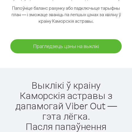
Папоўніце баланс рахунку або падключыце тарыфны
план — і зможаце званіць па лепшых цэнах за хвіліну ў
краіну Каморскія астравы.
Прагледзець цэны на выклікі
Выклікі ў краіну
Каморскія астравы з
дапамогай Viber Out —
гэта лёгка.
Пасля папаўнення