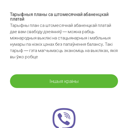
Тарыфныя планы са штомесячнай абаненцкай
платай
Тарыфны план са штомесячнай абаненцкай платай
дае вам свабоду дзеянняў — можна рабіць
міжнародныя выклікі на стацыянарныя і мабільныя
нумары па нізкіх цэнах без папаўнення балансу. Такі
тарыф — гэта магчымасць эканоміць на выкліках, якія
вы ўжо робіце
Іншыя краіны