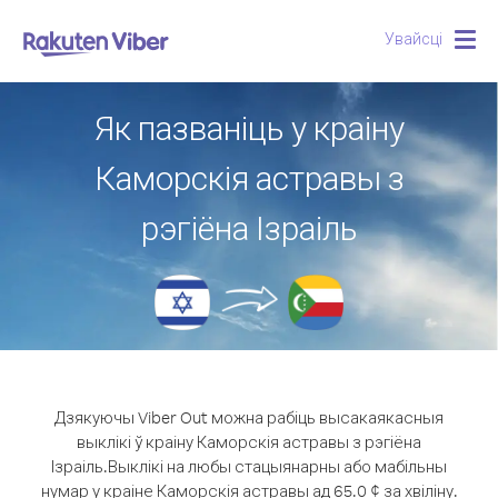
Увайсці
Togg
navig
Як пазваніць у краіну
Каморскія астравы з
рэгіёна Ізраіль
Дзякуючы Viber Out можна рабіць высакаякасныя
выклікі ў краіну Каморскія астравы з рэгіёна
Ізраіль.
Выклікі на любы стацыянарны або мабільны
нумар у краіне Каморскія астравы ад 65.0 ¢ за хвіліну.