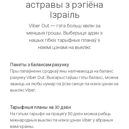
астравы з рэгіёна
Ізраіль
Viber Out — гэта больш хвілін за
меншыя грошы. Выберыце адзін з
нашых гібкіх тарыфных планаў з
нізкімі цэнамі на выклікі:
Пакеты з балансам рахунку
Пры папаўненні сродкаў яны налічваюцца на баланс
рахунку Viber Out. Выкарыстаўшы гэты баланс, можна
званіць на любы нумар па ўсім свеце па нізкіх цэнах на
выклікі Viber.
Тарыфныя планы на 30 дзён
На гэтым тарыфе на працягу 30 дзён можна рабіць
міжнародныя выклікі па нізкіх цэнах Viber у абраныя
вамі краіны.