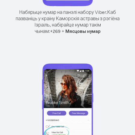
Набярыце нумар на панэлі набору Viber.
Каб
пазваніць у краіну Каморскія астравы з рэгіёна
Ізраіль, набірайце нумар такім
чынам:
+
+
269
Мясцовы нумар