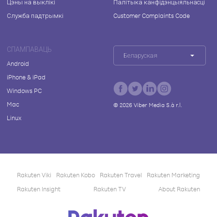
Цэны на выклікі
Палітыка канфідэнцыяльнасці
Служба падтрымкі
Customer Complaints Code
СПАМПАВАЦЬ
Беларуская
Android
iPhone & iPad
Windows PC
Mac
©
2026
Viber Media S.à r.l.
Linux
Rakuten Viki
Rakuten Kobo
Rakuten Travel
Rakuten Marketing
Rakuten Insight
Rakuten TV
About Rakuten