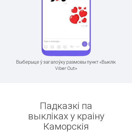
Выберыце ў загалоўку размовы пункт «Выклік
Viber Out»
Падказкі па
выкліках у краіну
Каморскія