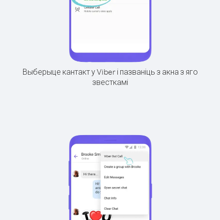
Выберыце кантакт у Viber і пазваніць з акна з яго
звесткамі