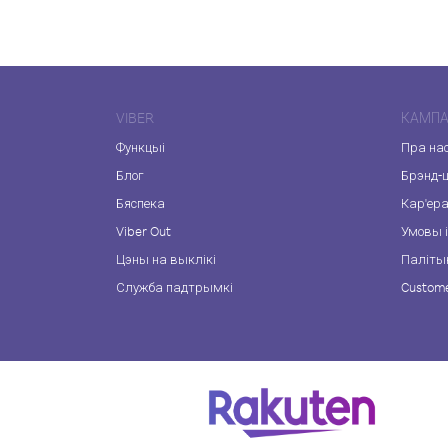
VIBER
КАМПА
Функцыі
Пра на
Блог
Брэнд-
Бяспека
Кар'ер
Viber Out
Умовы і
Цэны на выклікі
Паліты
Служба падтрымкі
Custome