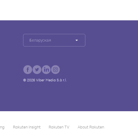
Беларуская
©
2026
Viber Media S.à r.l.
ing
Rakuten Insight
Rakuten TV
About Rakuten