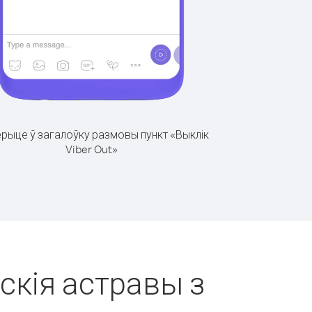
рыце ў загалоўку размовы пункт «Выклік
Viber Out»
скія астравы з