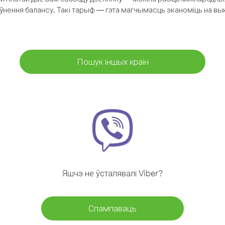
аўнення балансу. Такі тарыф — гэта магчымасць эканоміць на выкл
Пошук іншых краін
Яшчэ не ўсталявалі Viber?
Спампаваць