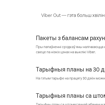
Viber Out — гэта больш хвіл
Пакеты з балансам раху
Пры папаўненні сродкаў яны налічваюцца н
свеце па нізкіх цэнах на выклікі Viber.
Тарыфныя планы на 30 д
На гэтым тарыфе на працягу 30 дзён можна 
Тарыфныя планы са штом
Тарыфны план са штомесячнай абаненцкай