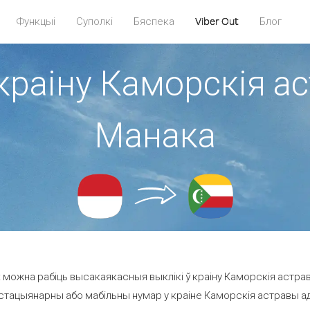
Функцыі
Суполкі
Бяспека
Viber Out
Блог
краіну Каморскія а
Манака
 можна рабіць высакаякасныя выклікі ў краіну Каморскія астрав
стацыянарны або мабільны нумар у краіне Каморскія астравы ад 6