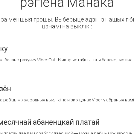
рэгіёна Манака
ін за меншыя грошы. Выберыце адзін з нашых гібк
цэнамі на выклікі:
нку
а баланс рахунку Viber Out. Выкарыстаўшы гэты баланс, можна 
зён
рабіць міжнародныя выклікі па нізкіх цэнах Viber у абраныя вамі
есячнай абаненцкай платай
 платай дае вам свабоду дзеянняў — можна рабіць міжнародныя 