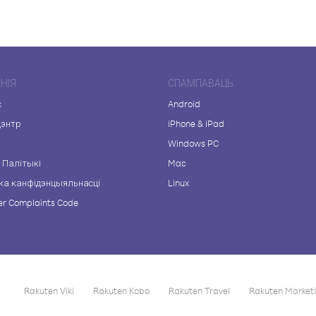
НІЯ
СПАМПАВАЦЬ
с
Android
цэнтр
iPhone & iPad
а
Windows PC
 Палітыкі
Mac
ка канфідэнцыяльнасці
Linux
r Complaints Code
Rakuten Viki
Rakuten Kobo
Rakuten Travel
Rakuten Market