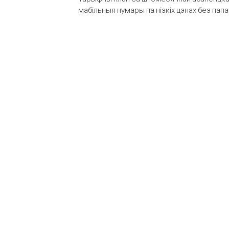
мабільныя нумары па нізкіх цэнах без пап