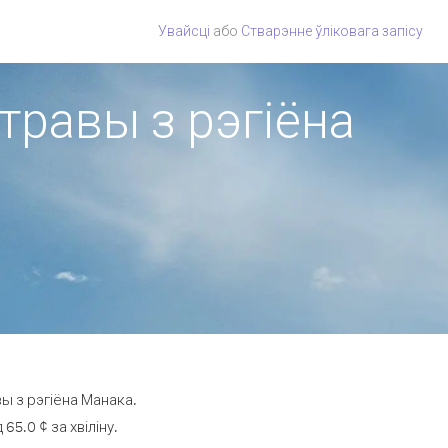
Увайсці
або
Стварэнне ўліковага запісу
стравы з рэгіёна
ы з рэгіёна Манака.
5.0 ¢ за хвіліну.