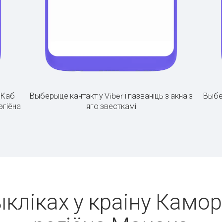
.
Каб
Выберыце кантакт у Viber і пазваніць з акна з
Выбе
эгіёна
яго звесткамі
ыкліках у краіну Камор