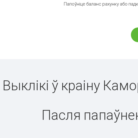
Папоўніце баланс рахунку або пад
Выклікі ў краіну Кам
Пасля папаўнен