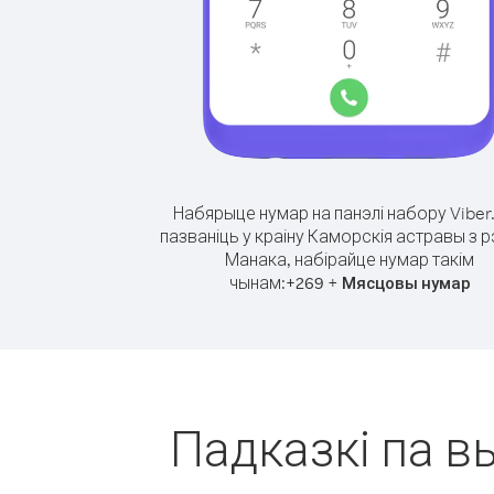
Набярыце нумар на панэлі набору Viber
пазваніць у краіну Каморскія астравы з р
Манака, набірайце нумар такім
чынам:
+
+
269
Мясцовы нумар
Падказкі па в