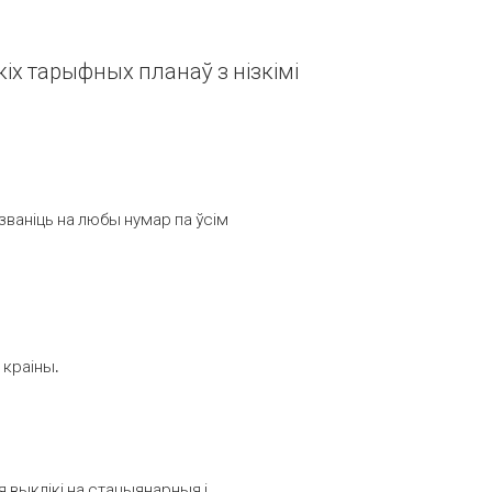
іх тарыфных планаў з нізкімі
званіць на любы нумар па ўсім
 краіны.
выклікі на стацыянарныя і