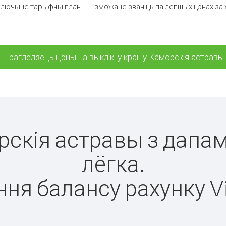
ключыце тарыфны план — і зможаце званіць па лепшых цэнах за хв
Прагледзець цэны на выклікі ў краіну Каморскія астравы
орскія астравы з дапам
лёгка.
ня балансу рахунку V