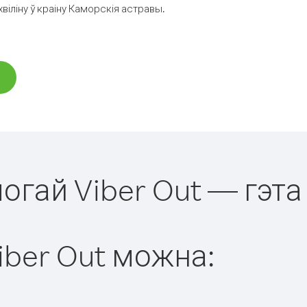
іліну ў краіну Каморскія астравы.
огай Viber Out — гэта
iber Out можна: