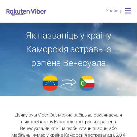
Увайсці
Togg
navig
Як пазваніць у краіну
Каморскія астравы з
рэгіёна Венесуэла
Дзякуючы Viber Out можна рабіць высакаякасныя
выклікі ў краіну Каморскія астравы з рэгіёна
Венесуэла.
Выклікі на любы стацыянарны або
мабільны нумар у краіне Каморскія астравы ад 65.0 ¢