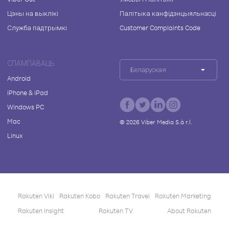
Цэны на выклікі
Палітыка канфідэнцыяльнасці
Служба падтрымкі
Customer Complaints Code
СПАМПАВАЦЬ
Беларуская
Android
iPhone & iPad
Windows PC
Mac
©
2026
Viber Media S.à r.l.
Linux
Rakuten Viki
Rakuten Kobo
Rakuten Travel
Rakuten Marketing
Rakuten Insight
Rakuten TV
About Rakuten