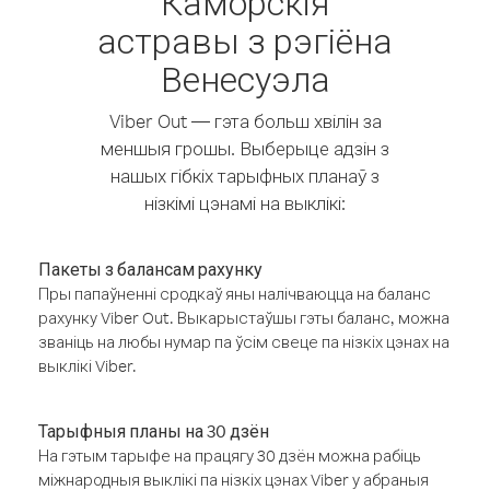
Каморскія
астравы з рэгіёна
Венесуэла
Viber Out — гэта больш хвілін за
меншыя грошы. Выберыце адзін з
нашых гібкіх тарыфных планаў з
нізкімі цэнамі на выклікі:
Пакеты з балансам рахунку
Пры папаўненні сродкаў яны налічваюцца на баланс
рахунку Viber Out. Выкарыстаўшы гэты баланс, можна
званіць на любы нумар па ўсім свеце па нізкіх цэнах на
выклікі Viber.
Тарыфныя планы на 30 дзён
На гэтым тарыфе на працягу 30 дзён можна рабіць
міжнародныя выклікі па нізкіх цэнах Viber у абраныя