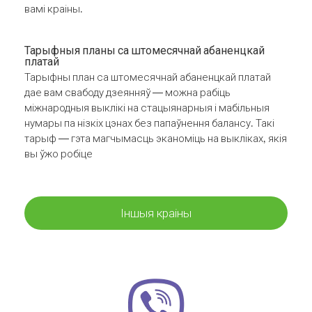
вамі краіны.
Тарыфныя планы са штомесячнай абаненцкай
платай
Тарыфны план са штомесячнай абаненцкай платай
дае вам свабоду дзеянняў — можна рабіць
міжнародныя выклікі на стацыянарныя і мабільныя
нумары па нізкіх цэнах без папаўнення балансу. Такі
тарыф — гэта магчымасць эканоміць на выкліках, якія
вы ўжо робіце
Іншыя краіны