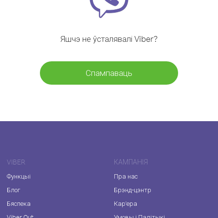
Яшчэ не ўсталявалі Viber?
Спампаваць
VIBER
КАМПАНІЯ
Функцыі
Пра нас
Блог
Брэнд-цэнтр
Бяспека
Кар'ера
Viber Out
Умовы і Палітыкі