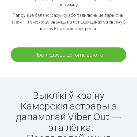
за хвіліну.
Папоўніце баланс рахунку або падключыце тарыфны
план — і зможаце званіць па лепшых цэнах за хвіліну ў
краіну Каморскія астравы.
Прагледзець цэны на выклікі
Выклікі ў краіну
Каморскія астравы з
дапамогай Viber Out —
гэта лёгка.