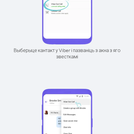
Выберыце кантакт у Viber і пазваніць з акна з яго
звесткамі