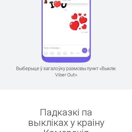
Выберыце ў загалоўку размовы пункт «Выклік
Viber Out»
Падказкі па
выкліках у краіну