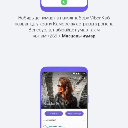
Набярыце нумар на панэлі набору Viber.
Каб
пазваніць у краіну Каморскія астравы з рэгіёна
Венесуэла, набірайце нумар такім
чынам:
+
+
269
Мясцовы нумар