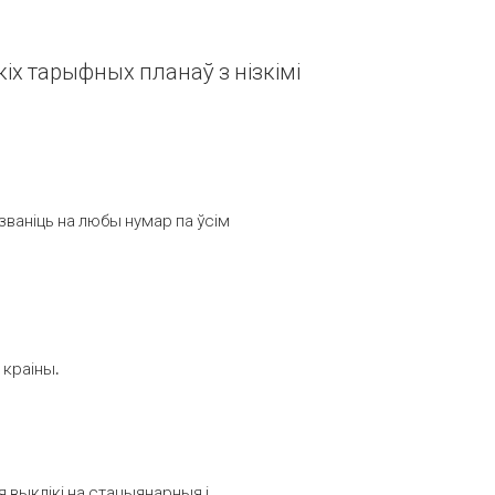
іх тарыфных планаў з нізкімі
званіць на любы нумар па ўсім
 краіны.
выклікі на стацыянарныя і