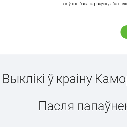
Папоўніце баланс рахунку або пад
Выклікі ў краіну Кам
Пасля папаўнен