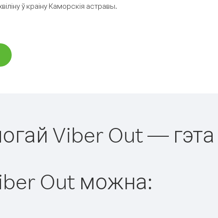
іліну ў краіну Каморскія астравы.
огай Viber Out — гэта
iber Out можна: