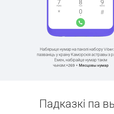
Набярыце нумар на панэлі набору Viber
пазваніць у краіну Каморскія астравы з р
Емен, набірайце нумар такім
чынам:
+
+
269
Мясцовы нумар
Падказкі па в