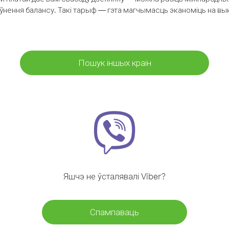
аўнення балансу. Такі тарыф — гэта магчымасць эканоміць на выкл
Пошук іншых краін
Яшчэ не ўсталявалі Viber?
Спампаваць