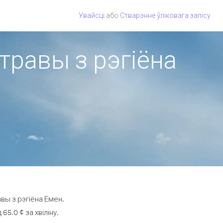
Увайсці
або
Стварэнне ўліковага запісу
стравы з рэгіёна
вы з рэгіёна Емен.
5.0 ¢ за хвіліну.