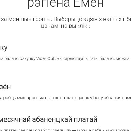
рэгіёна Емен
ін за меншыя грошы. Выберыце адзін з нашых гібк
цэнамі на выклікі:
нку
а баланс рахунку Viber Out. Выкарыстаўшы гэты баланс, можна 
зён
рабіць міжнародныя выклікі па нізкіх цэнах Viber у абраныя вамі
есячнай абаненцкай платай
 платай дае вам свабоду дзеянняў — можна рабіць міжнародныя 