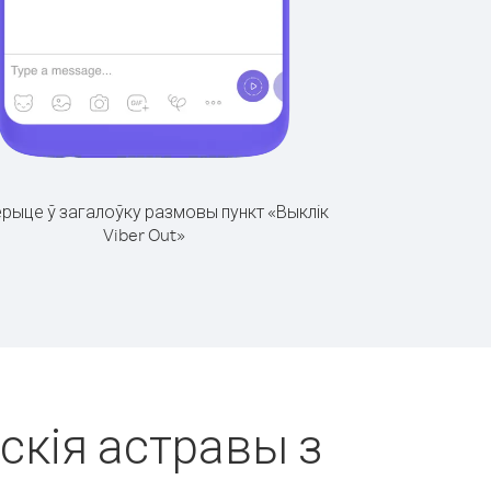
рыце ў загалоўку размовы пункт «Выклік
Viber Out»
скія астравы з