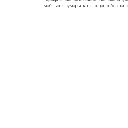
мабільныя нумары па нізкіх цэнах без пап