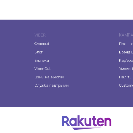
VIBER
КАМПА
Функцыі
Пра на
Блог
Брэнд-
Бяспека
Кар'ер
Viber Out
Умовы і
Цэны на выклікі
Паліты
Служба падтрымкі
Custome