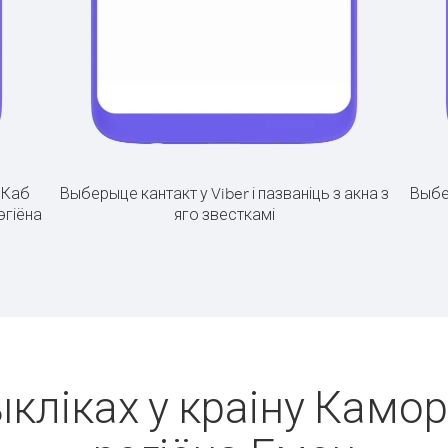
.
Каб
Выберыце кантакт у Viber і пазваніць з акна з
Выбе
эгіёна
яго звесткамі
ыкліках у краіну Камор