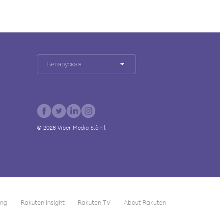
Беларуская
©
2026
Viber Media S.à r.l.
ing
Rakuten Insight
Rakuten TV
About Rakuten