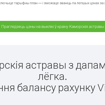
ключыце тарыфны план — і зможаце званіць па лепшых цэнах за хв
Прагледзець цэны на выклікі ў краіну Каморскія астравы
орскія астравы з дапам
лёгка.
ня балансу рахунку V