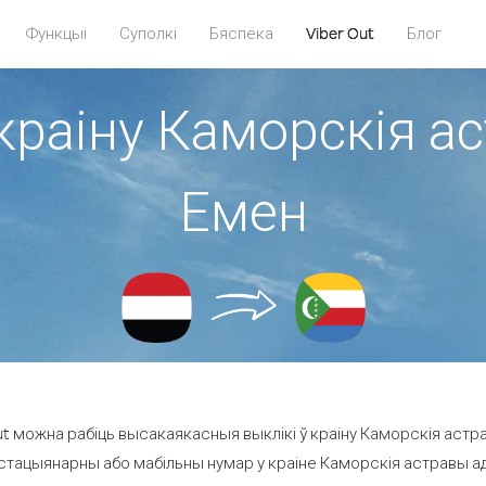
Функцыі
Суполкі
Бяспека
Viber Out
Блог
краіну Каморскія а
Емен
t можна рабіць высакаякасныя выклікі ў краіну Каморскія астра
стацыянарны або мабільны нумар у краіне Каморскія астравы ад 6