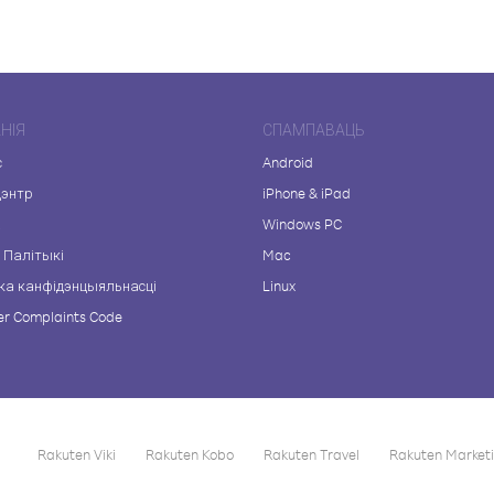
НІЯ
СПАМПАВАЦЬ
с
Android
цэнтр
iPhone & iPad
а
Windows PC
 Палітыкі
Mac
ка канфідэнцыяльнасці
Linux
r Complaints Code
Rakuten Viki
Rakuten Kobo
Rakuten Travel
Rakuten Market