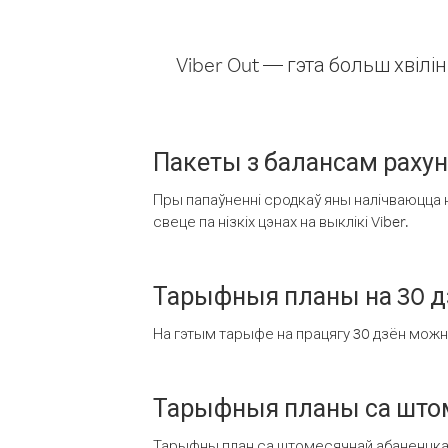
Viber Out — гэта больш хвіл
Пакеты з балансам раху
Пры папаўненні сродкаў яны налічваюцца н
свеце па нізкіх цэнах на выклікі Viber.
Тарыфныя планы на 30 д
На гэтым тарыфе на працягу 30 дзён можна 
Тарыфныя планы са штом
Тарыфны план са штомесячнай абаненцкай