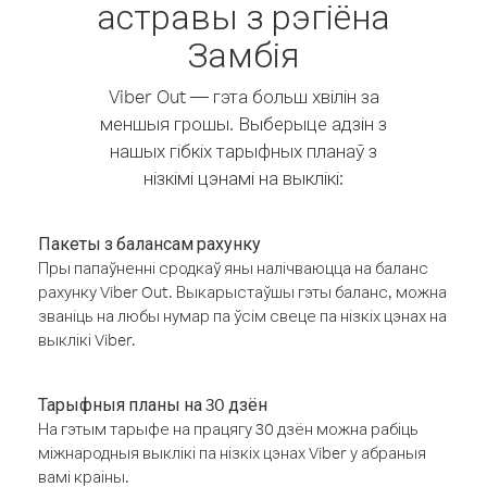
астравы з рэгіёна
Замбія
Viber Out — гэта больш хвілін за
меншыя грошы. Выберыце адзін з
нашых гібкіх тарыфных планаў з
нізкімі цэнамі на выклікі:
Пакеты з балансам рахунку
Пры папаўненні сродкаў яны налічваюцца на баланс
рахунку Viber Out. Выкарыстаўшы гэты баланс, можна
званіць на любы нумар па ўсім свеце па нізкіх цэнах на
выклікі Viber.
Тарыфныя планы на 30 дзён
На гэтым тарыфе на працягу 30 дзён можна рабіць
міжнародныя выклікі па нізкіх цэнах Viber у абраныя
вамі краіны.