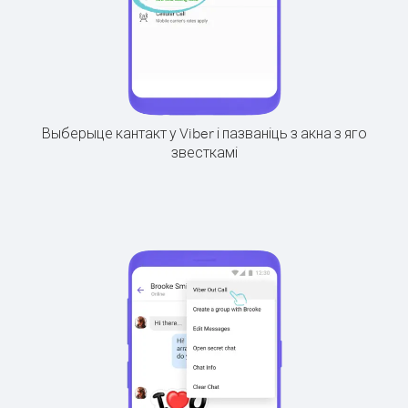
Выберыце кантакт у Viber і пазваніць з акна з яго
звесткамі