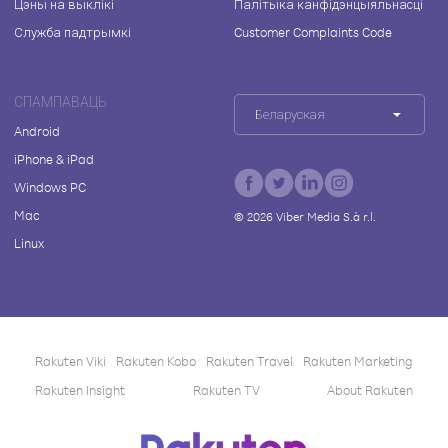
Цэны на выклікі
Палітыка канфідэнцыяльнасці
Служба падтрымкі
Customer Complaints Code
СПАМПАВАЦЬ
Беларуская
Android
iPhone & iPad
Windows PC
Mac
©
2026
Viber Media S.à r.l.
Linux
Rakuten Viki
Rakuten Kobo
Rakuten Travel
Rakuten Marketing
Rakuten Insight
Rakuten TV
About Rakuten