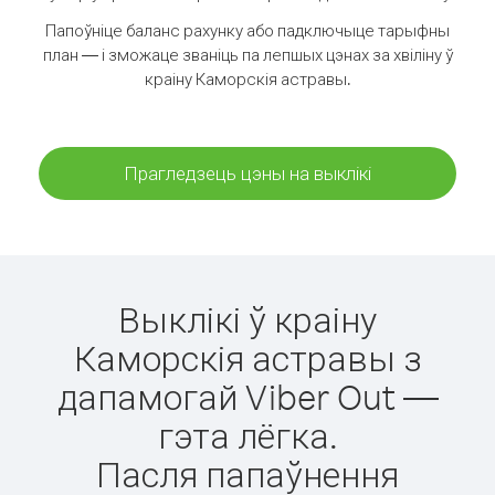
Папоўніце баланс рахунку або падключыце тарыфны
план — і зможаце званіць па лепшых цэнах за хвіліну ў
краіну Каморскія астравы.
Прагледзець цэны на выклікі
Выклікі ў краіну
Каморскія астравы з
дапамогай Viber Out —
гэта лёгка.
Пасля папаўнення