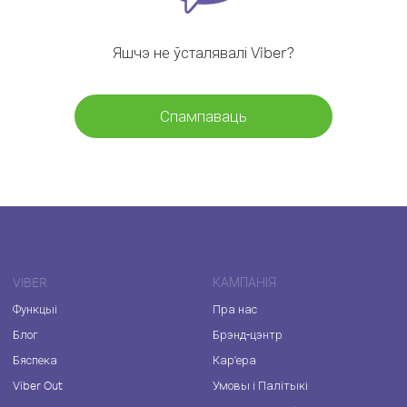
Яшчэ не ўсталявалі Viber?
Спампаваць
VIBER
КАМПАНІЯ
Функцыі
Пра нас
Блог
Брэнд-цэнтр
Бяспека
Кар'ера
Viber Out
Умовы і Палітыкі