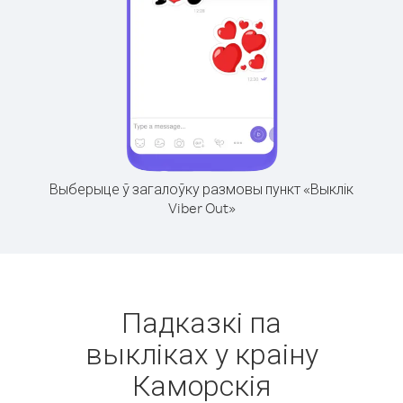
Выберыце ў загалоўку размовы пункт «Выклік
Viber Out»
Падказкі па
выкліках у краіну
Каморскія