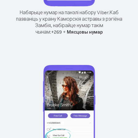
Набярыце нумар на панэлі набору Viber.
Каб
пазваніць у краіну Каморскія астравы з рэгіёна
Замбія, набірайце нумар такім
чынам:
+
+
269
Мясцовы нумар