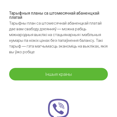
Тарыфныя планы са штомесячнай абаненцкай
платай
Тарыфны план са штомесячнай абаненцкай платай
дае вам свабоду дзеянняў — можна рабіць
міжнародныя выклікі на стацыянарныя і мабільныя
нумары па нізкіх цэнах без папаўнення балансу. Такі
тарыф — гэта магчымасць эканоміць на выкліках, якія
вы ўжо робіце
Іншыя краіны