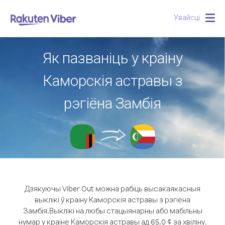
Увайсці
Togg
navig
Як пазваніць у краіну
Каморскія астравы з
рэгіёна Замбія
Дзякуючы Viber Out можна рабіць высакаякасныя
выклікі ў краіну Каморскія астравы з рэгіёна
Замбія.
Выклікі на любы стацыянарны або мабільны
нумар у краіне Каморскія астравы ад 65.0 ¢ за хвіліну.