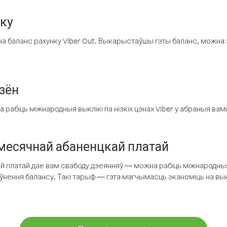
нку
а баланс рахунку Viber Out. Выкарыстаўшы гэты баланс, можна 
зён
рабіць міжнародныя выклікі па нізкіх цэнах Viber у абраныя вамі
есячнай абаненцкай платай
 платай дае вам свабоду дзеянняў — можна рабіць міжнародныя 
аўнення балансу. Такі тарыф — гэта магчымасць эканоміць на выкл