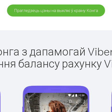
Прагледзець цэны на выклікі ў краіну Конга
онга з дапамогай Vibe
ня балансу рахунку V