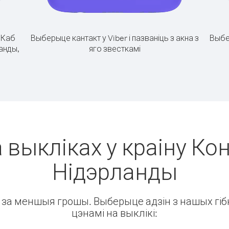
.
Каб
Выберыце кантакт у Viber і пазваніць з акна з
Выбе
ланды,
яго звесткамі
 выкліках у краіну Кон
Нідэрланды
ін за меншыя грошы. Выберыце адзін з нашых гібк
цэнамі на выклікі: