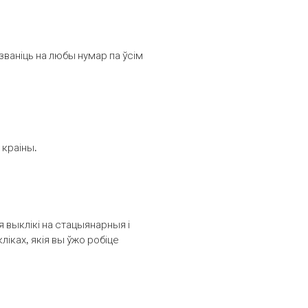
званіць на любы нумар па ўсім
 краіны.
выклікі на стацыянарныя і
іках, якія вы ўжо робіце