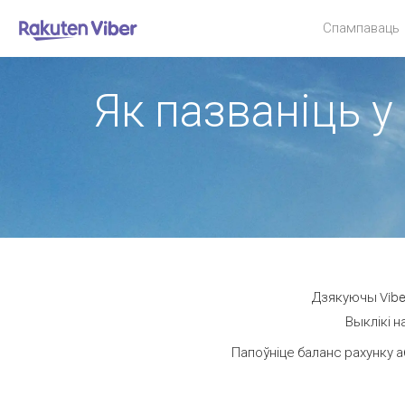
Спампаваць
Як пазваніць у
Дзякуючы Viber
Выклікі н
Папоўніце баланс рахунку а