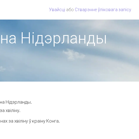
Увайсці
або
Стварэнне ўліковага запісу
іёна Нідэрланды
ёна Нідэрланды.
а хвіліну.
 за хвіліну ў краіну Конга.