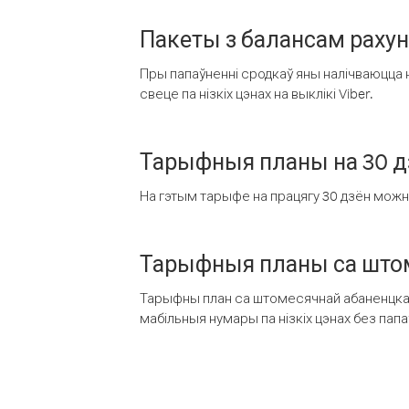
Пакеты з балансам раху
Пры папаўненні сродкаў яны налічваюцца н
свеце па нізкіх цэнах на выклікі Viber.
Тарыфныя планы на 30 д
На гэтым тарыфе на працягу 30 дзён можна 
Тарыфныя планы са штом
Тарыфны план са штомесячнай абаненцкай
мабільныя нумары па нізкіх цэнах без пап