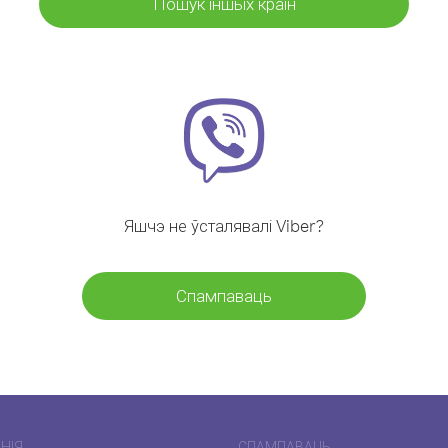
Пошук іншых краін
Яшчэ не ўсталявалі Viber?
Спампаваць
НІЯ
СПАМПАВАЦЬ