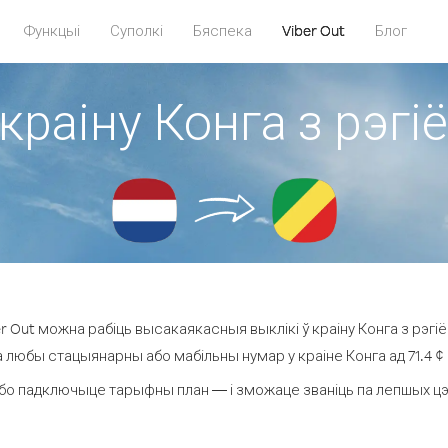
Функцыі
Суполкі
Бяспека
Viber Out
Блог
 краіну Конга з рэг
 Out можна рабіць высакаякасныя выклікі ў краіну Конга з рэгі
а любы стацыянарны або мабільны нумар у краіне Конга ад 71.4 ¢ з
бо падключыце тарыфны план — і зможаце званіць па лепшых цэнах