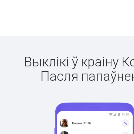
Выклікі ў краіну К
Пасля папаўнен