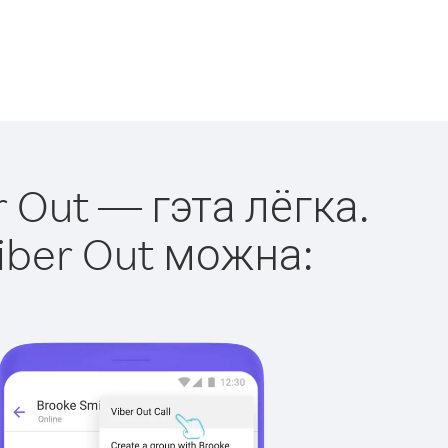
r Out — гэта лёгка.
iber Out можна: