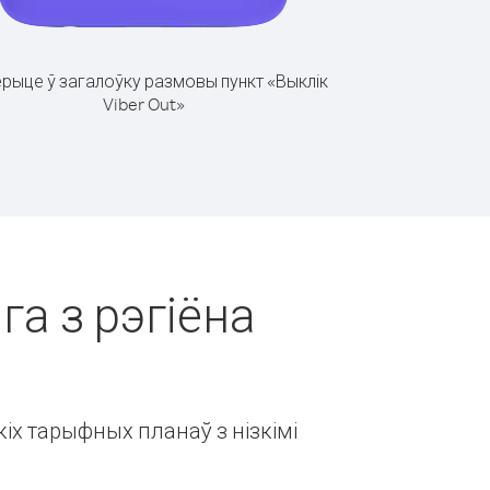
рыце ў загалоўку размовы пункт «Выклік
Viber Out»
га з рэгіёна
іх тарыфных планаў з нізкімі