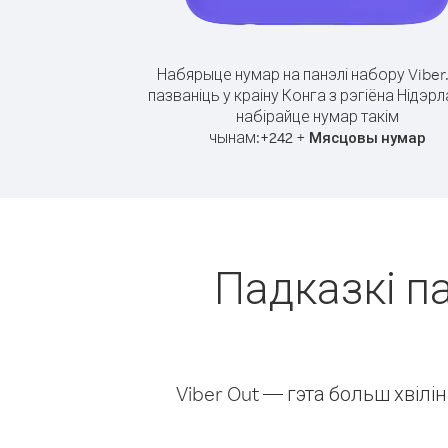
Набярыце нумар на панэлі набору Viber
пазваніць у краіну Конга з рэгіёна Нідэр
набірайце нумар такім
чынам:
+
+
242
Мясцовы нумар
Падказкі па
Viber Out — гэта больш хвіл