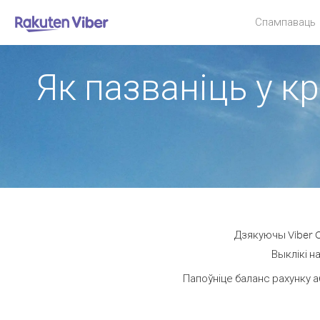
Спампаваць
Як пазваніць у к
Дзякуючы Viber O
Выклікі н
Папоўніце баланс рахунку а