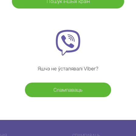
Пошук іншых краін
Яшчэ не ўсталявалі Viber?
Спампаваць
НІЯ
СПАМПАВАЦЬ