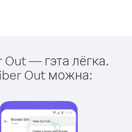
r Out — гэта лёгка.
iber Out можна: