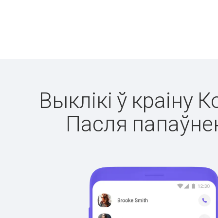
Выклікі ў краіну К
Пасля папаўнен