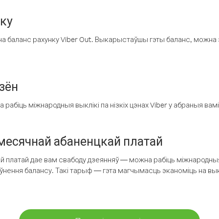
нку
а баланс рахунку Viber Out. Выкарыстаўшы гэты баланс, можна 
зён
рабіць міжнародныя выклікі па нізкіх цэнах Viber у абраныя вамі
есячнай абаненцкай платай
 платай дае вам свабоду дзеянняў — можна рабіць міжнародныя 
аўнення балансу. Такі тарыф — гэта магчымасць эканоміць на выкл