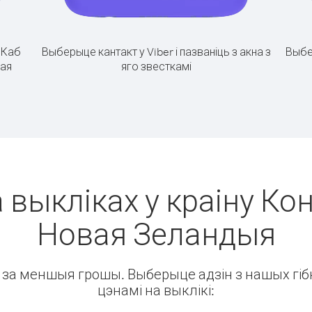
.
Каб
Выберыце кантакт у Viber і пазваніць з акна з
Выбе
вая
яго звесткамі
 выкліках у краіну Кон
Новая Зеландыя
ін за меншыя грошы. Выберыце адзін з нашых гібк
цэнамі на выклікі: