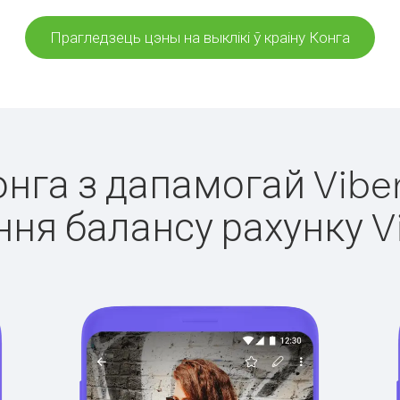
Прагледзець цэны на выклікі ў краіну Конга
онга з дапамогай Vibe
ня балансу рахунку V