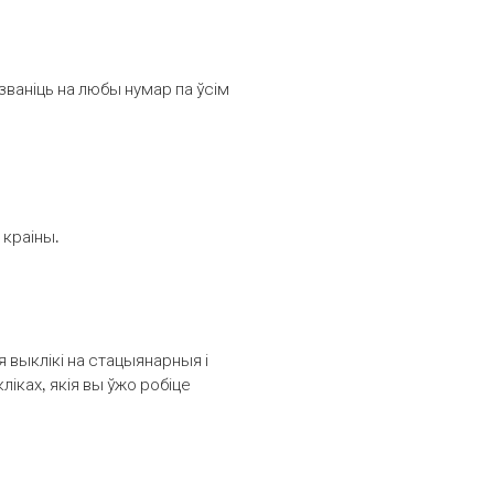
званіць на любы нумар па ўсім
 краіны.
выклікі на стацыянарныя і
іках, якія вы ўжо робіце