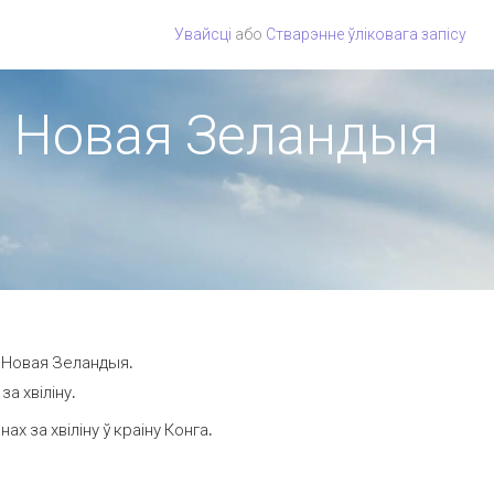
Увайсці
або
Стварэнне ўліковага запісу
на Новая Зеландыя
а Новая Зеландыя.
а хвіліну.
 за хвіліну ў краіну Конга.