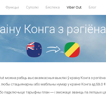
Функцыі
Суполкі
Бяспека
Viber Out
Блог
раіну Конга з рэгіё
ut можна рабіць высакаякасныя выклікі ў краіну Конга з рэгіён
а любы стацыянарны або мабільны нумар у краіне Конга ад 59.0 ¢ з
бо падключыце тарыфны план — і зможаце званіць па лепшых цэнах