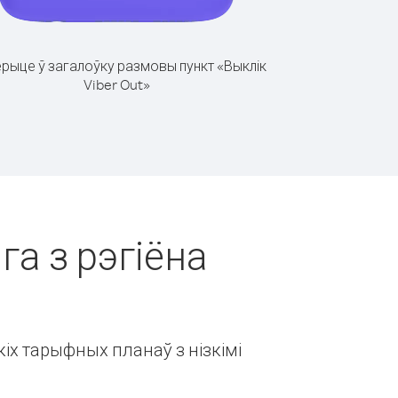
рыце ў загалоўку размовы пункт «Выклік
Viber Out»
га з рэгіёна
іх тарыфных планаў з нізкімі