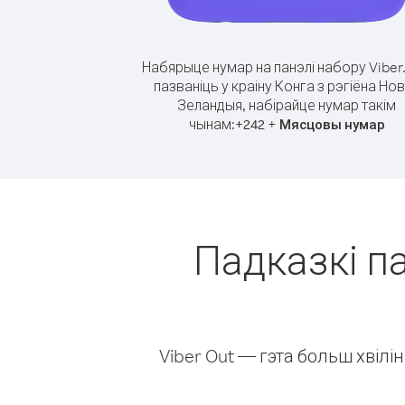
Набярыце нумар на панэлі набору Viber
пазваніць у краіну Конга з рэгіёна Но
Зеландыя, набірайце нумар такім
чынам:
+
+
242
Мясцовы нумар
Падказкі па
Viber Out — гэта больш хвіл