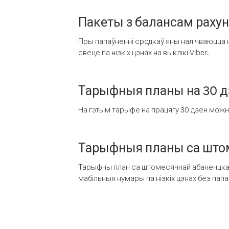
Пакеты з балансам раху
Пры папаўненні сродкаў яны налічваюцца н
свеце па нізкіх цэнах на выклікі Viber.
Тарыфныя планы на 30 д
На гэтым тарыфе на працягу 30 дзён можна 
Тарыфныя планы са штом
Тарыфны план са штомесячнай абаненцкай
мабільныя нумары па нізкіх цэнах без пап