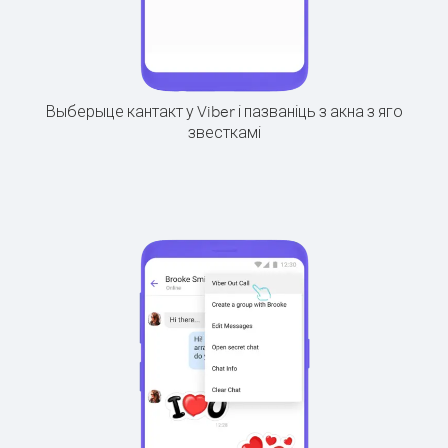
Выберыце кантакт у Viber і пазваніць з акна з яго
звесткамі