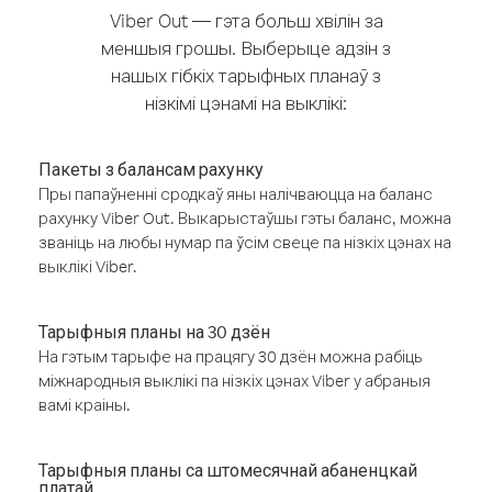
Viber Out — гэта больш хвілін за
меншыя грошы. Выберыце адзін з
нашых гібкіх тарыфных планаў з
нізкімі цэнамі на выклікі:
Пакеты з балансам рахунку
Пры папаўненні сродкаў яны налічваюцца на баланс
рахунку Viber Out. Выкарыстаўшы гэты баланс, можна
званіць на любы нумар па ўсім свеце па нізкіх цэнах на
выклікі Viber.
Тарыфныя планы на 30 дзён
На гэтым тарыфе на працягу 30 дзён можна рабіць
міжнародныя выклікі па нізкіх цэнах Viber у абраныя
вамі краіны.
Тарыфныя планы са штомесячнай абаненцкай
платай