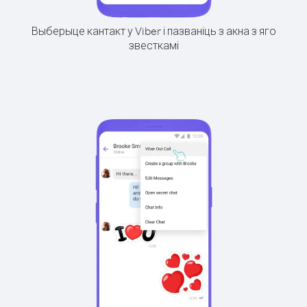
Выберыце кантакт у Viber і пазваніць з акна з яго
звесткамі