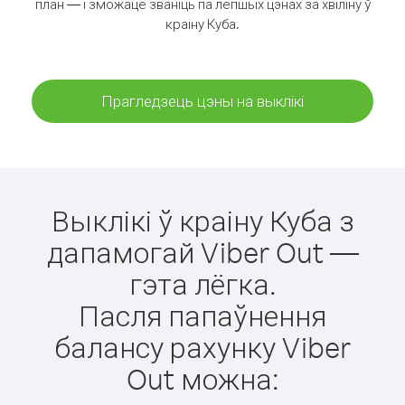
план — і зможаце званіць па лепшых цэнах за хвіліну ў
краіну Куба.
Прагледзець цэны на выклікі
Выклікі ў краіну Куба з
дапамогай Viber Out —
гэта лёгка.
Пасля папаўнення
балансу рахунку Viber
Out можна: