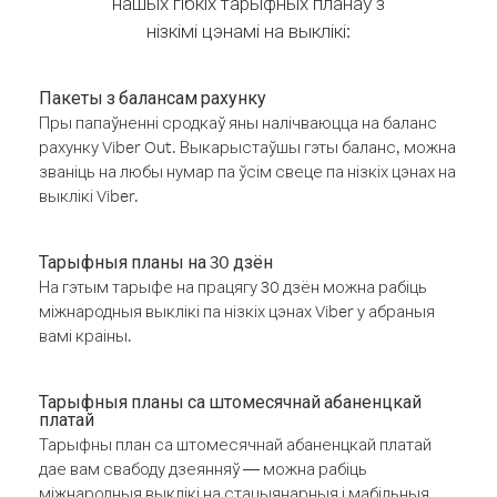
нашых гібкіх тарыфных планаў з
нізкімі цэнамі на выклікі:
Пакеты з балансам рахунку
Пры папаўненні сродкаў яны налічваюцца на баланс
рахунку Viber Out. Выкарыстаўшы гэты баланс, можна
званіць на любы нумар па ўсім свеце па нізкіх цэнах на
выклікі Viber.
Тарыфныя планы на 30 дзён
На гэтым тарыфе на працягу 30 дзён можна рабіць
міжнародныя выклікі па нізкіх цэнах Viber у абраныя
вамі краіны.
Тарыфныя планы са штомесячнай абаненцкай
платай
Тарыфны план са штомесячнай абаненцкай платай
дае вам свабоду дзеянняў — можна рабіць
міжнародныя выклікі на стацыянарныя і мабільныя