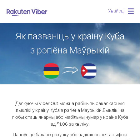
Увайсці
Togg
navig
Як пазваніць у краіну Куба
з рэгіёна Маўрыкій
Дзякуючы Viber Out можна рабіць высакаякасныя
выклікі ў краіну Куба з рэгіёна Маўрыкій.
Выклікі на
любы стацыянарны або мабільны нумар у краіне Куба
ад $1.06 за хвіліну.
Папоўніце баланс рахунку або падключыце тарыфны