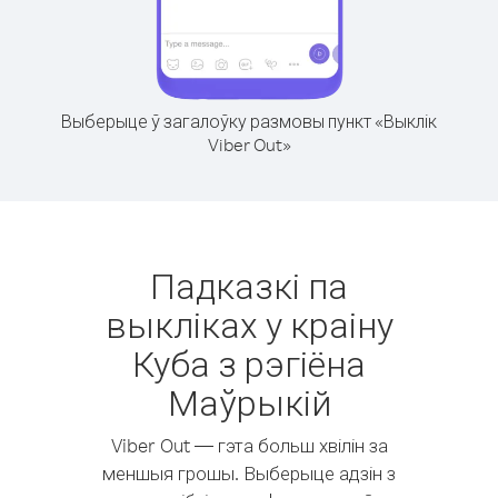
Выберыце ў загалоўку размовы пункт «Выклік
Viber Out»
Падказкі па
выкліках у краіну
Куба з рэгіёна
Маўрыкій
Viber Out — гэта больш хвілін за
меншыя грошы. Выберыце адзін з