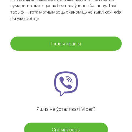
нумары па нізкіх цэнах без папаўнення балансу. Такі
тарыф — гэта магчымасць эканоміць на выкліках, якія
вы ўжо робіце
Іншыя краіны
Яшчэ не ўсталявалі Viber?
Спампаваць