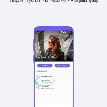
набірайце нумар такім чынам:
+
+
53
Мясцовы нумар