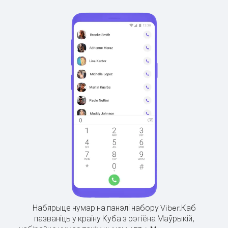
Набярыце нумар на панэлі набору Viber.
Каб
пазваніць у краіну Куба з рэгіёна Маўрыкій,