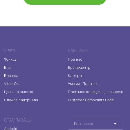
VIBER
КАМПАНІЯ
Функцыі
Пра нас
Блог
Брэнд-цэнтр
Бяспека
Кар'ера
Viber Out
Умовы і Палітыкі
Цэны на выклікі
Палітыка канфідэнцыяльнасці
Служба падтрымкі
Customer Complaints Code
СПАМПАВАЦЬ
Беларуская
Android