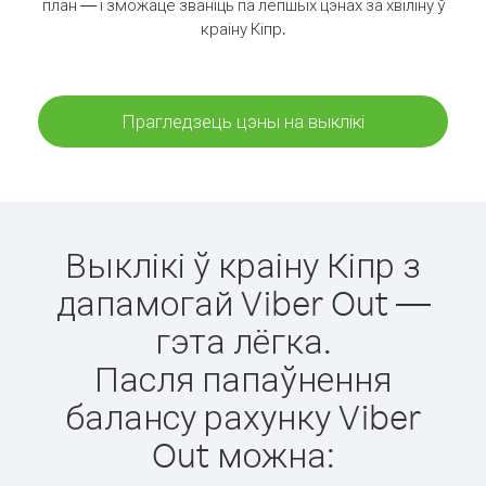
план — і зможаце званіць па лепшых цэнах за хвіліну ў
краіну Кіпр.
Прагледзець цэны на выклікі
Выклікі ў краіну Кіпр з
дапамогай Viber Out —
гэта лёгка.
Пасля папаўнення
балансу рахунку Viber
Out можна: