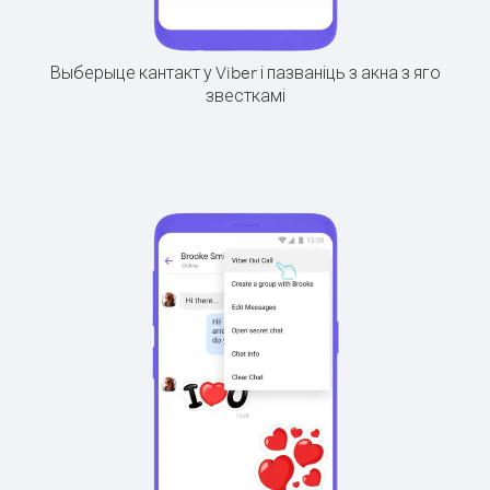
Выберыце кантакт у Viber і пазваніць з акна з яго
звесткамі