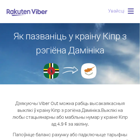
Увайсці
Togg
navig
Як пазваніць у краіну Кіпр з
рэгіёна Дамініка
Дзякуючы Viber Out можна рабіць высакаякасныя
выклікі ў краіну Кіпр з рэгіёна Дамініка.
Выклікі на
любы стацыянарны або мабільны нумар у краіне Кіпр
ад 4.9 ¢ за хвіліну.
Папоўніце баланс рахунку або падключыце тарыфны