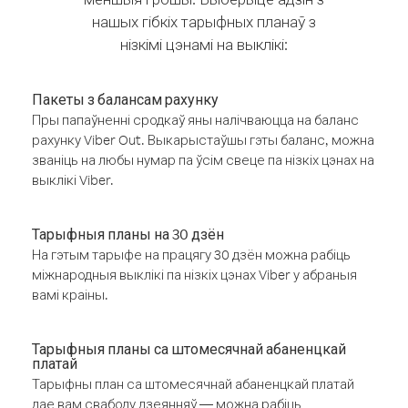
нашых гібкіх тарыфных планаў з
нізкімі цэнамі на выклікі:
Пакеты з балансам рахунку
Пры папаўненні сродкаў яны налічваюцца на баланс
рахунку Viber Out. Выкарыстаўшы гэты баланс, можна
званіць на любы нумар па ўсім свеце па нізкіх цэнах на
выклікі Viber.
Тарыфныя планы на 30 дзён
На гэтым тарыфе на працягу 30 дзён можна рабіць
міжнародныя выклікі па нізкіх цэнах Viber у абраныя
вамі краіны.
Тарыфныя планы са штомесячнай абаненцкай
платай
Тарыфны план са штомесячнай абаненцкай платай
дае вам свабоду дзеянняў — можна рабіць