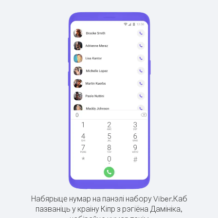
Набярыце нумар на панэлі набору Viber.
Каб
пазваніць у краіну Кіпр з рэгіёна Дамініка,