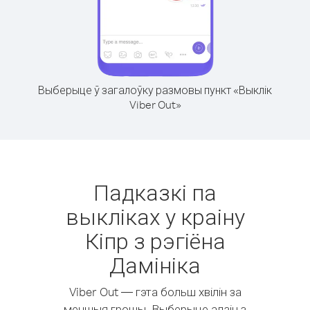
Выберыце ў загалоўку размовы пункт «Выклік
Viber Out»
Падказкі па
выкліках у краіну
Кіпр з рэгіёна
Дамініка
Viber Out — гэта больш хвілін за
меншыя грошы. Выберыце адзін з