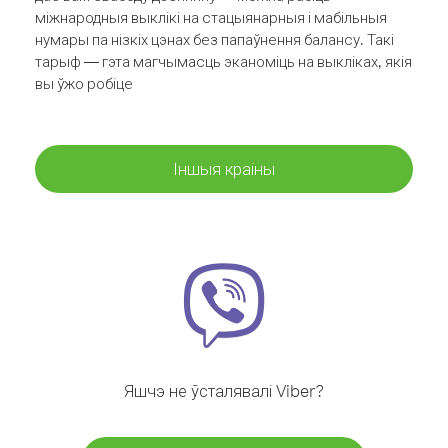
міжнародныя выклікі на стацыянарныя і мабільныя
нумары па нізкіх цэнах без папаўнення балансу. Такі
тарыф — гэта магчымасць эканоміць на выкліках, якія
вы ўжо робіце
Іншыя краіны
Яшчэ не ўсталявалі Viber?