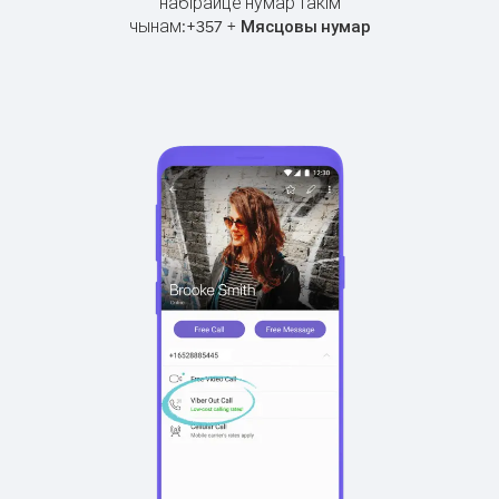
набірайце нумар такім
чынам:
+
+
357
Мясцовы нумар