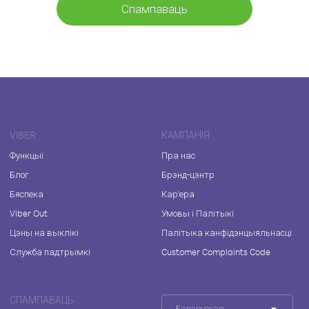
Спампаваць
VIBER
КАМПАНІЯ
Функцыі
Пра нас
Блог
Брэнд-цэнтр
Бяспека
Кар'ера
Viber Out
Умовы і Палітыкі
Цэны на выклікі
Палітыка канфідэнцыяльнасці
Служба падтрымкі
Customer Complaints Code
СПАМПАВАЦЬ
Беларуская