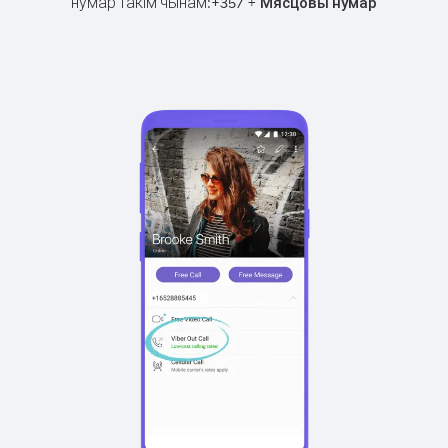
нумар такім чынам:
+
+
357
Мясцовы нумар