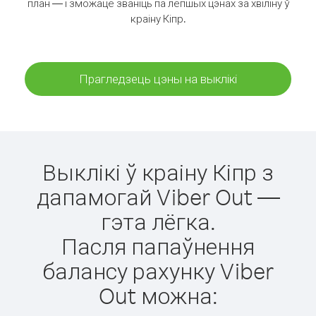
план — і зможаце званіць па лепшых цэнах за хвіліну ў
краіну Кіпр.
Прагледзець цэны на выклікі
Выклікі ў краіну Кіпр з
дапамогай Viber Out —
гэта лёгка.
Пасля папаўнення
балансу рахунку Viber
Out можна: