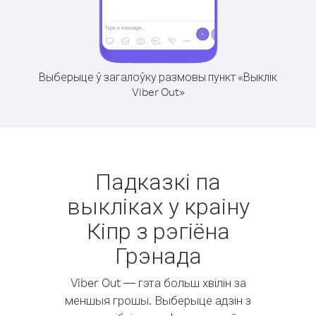
Выберыце ў загалоўку размовы пункт «Выклік
Viber Out»
Падказкі па
выкліках у краіну
Кіпр з рэгіёна
Грэнада
Viber Out — гэта больш хвілін за
меншыя грошы. Выберыце адзін з