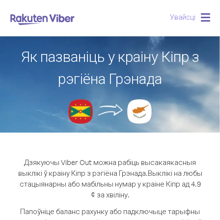
Увайсці
Togg
navig
Як пазваніць у краіну Кіпр з
рэгіёна Грэнада
Дзякуючы Viber Out можна рабіць высакаякасныя
выклікі ў краіну Кіпр з рэгіёна Грэнада.
Выклікі на любы
стацыянарны або мабільны нумар у краіне Кіпр ад 4.9
¢ за хвіліну.
Папоўніце баланс рахунку або падключыце тарыфны