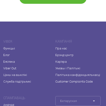
VIBER
КАМПАНІЯ
Функцыі
Пра нас
Блог
Брэнд-цэнтр
Бяспека
Кар'ера
Viber Out
Умовы і Палітыкі
Цэны на выклікі
Палітыка канфідэнцыяльнасці
Служба падтрымкі
Customer Complaints Code
СПАМПАВАЦЬ
Беларуская
Android