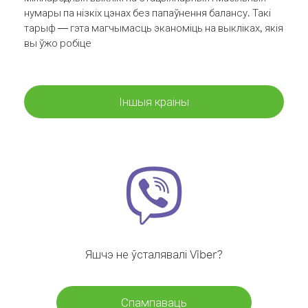
нумары па нізкіх цэнах без папаўнення балансу. Такі
тарыф — гэта магчымасць эканоміць на выкліках, якія
вы ўжо робіце
Іншыя краіны
Яшчэ не ўсталявалі Viber?
Спампаваць