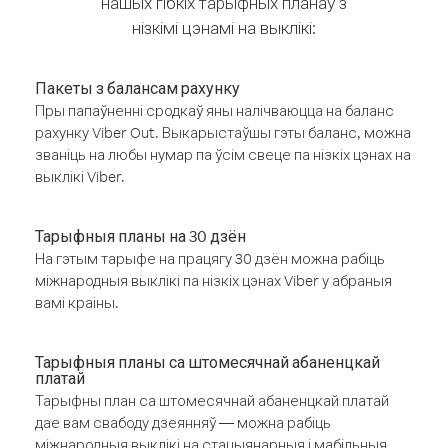
нашых гібкіх тарыфных планаў з
нізкімі цэнамі на выклікі:
Пакеты з балансам рахунку
Пры папаўненні сродкаў яны налічваюцца на баланс
рахунку Viber Out. Выкарыстаўшы гэты баланс, можна
званіць на любы нумар па ўсім свеце па нізкіх цэнах на
выклікі Viber.
Тарыфныя планы на 30 дзён
На гэтым тарыфе на працягу 30 дзён можна рабіць
міжнародныя выклікі па нізкіх цэнах Viber у абраныя
вамі краіны.
Тарыфныя планы са штомесячнай абаненцкай
платай
Тарыфны план са штомесячнай абаненцкай платай
дае вам свабоду дзеянняў — можна рабіць
міжнародныя выклікі на стацыянарныя і мабільныя