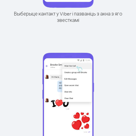
Выберыце кантакт у Viber і пазваніць з акна з яго
звесткамі