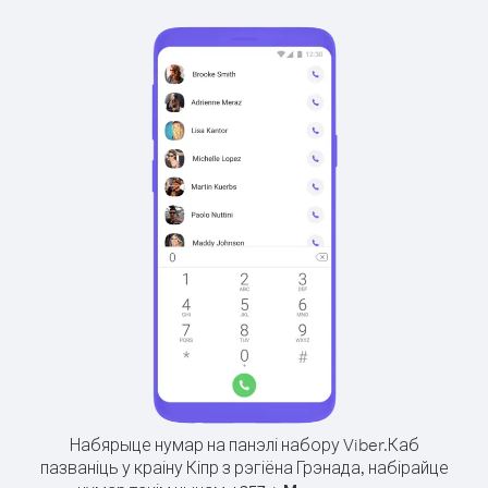
Набярыце нумар на панэлі набору Viber.
Каб
пазваніць у краіну Кіпр з рэгіёна Грэнада, набірайце