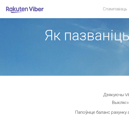
Спампаваць
Як пазваніць
Дзякуючы Vib
Выклікі 
Папоўніце баланс рахунку 