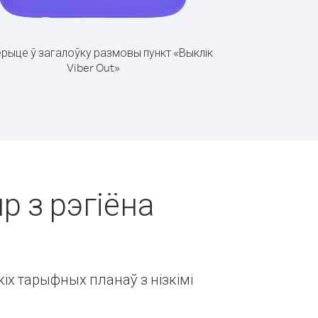
рыце ў загалоўку размовы пункт «Выклік
Viber Out»
р з рэгіёна
іх тарыфных планаў з нізкімі