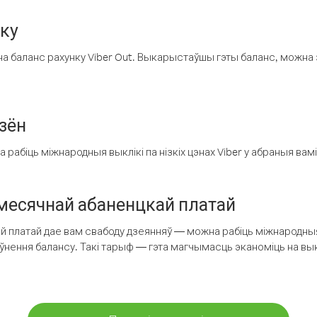
нку
а баланс рахунку Viber Out. Выкарыстаўшы гэты баланс, можна 
зён
рабіць міжнародныя выклікі па нізкіх цэнах Viber у абраныя вамі
есячнай абаненцкай платай
 платай дае вам свабоду дзеянняў — можна рабіць міжнародныя 
аўнення балансу. Такі тарыф — гэта магчымасць эканоміць на выкл