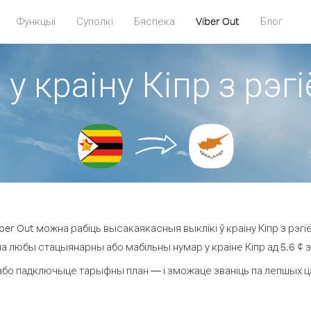
Функцыі
Суполкі
Бяспека
Viber Out
Блог
 у краіну Кіпр з рэг
er Out можна рабіць высакаякасныя выклікі ў краіну Кіпр з рэгі
на любы стацыянарны або мабільны нумар у краіне Кіпр ад 5.6 ¢ за
або падключыце тарыфны план — і зможаце званіць па лепшых цэнах