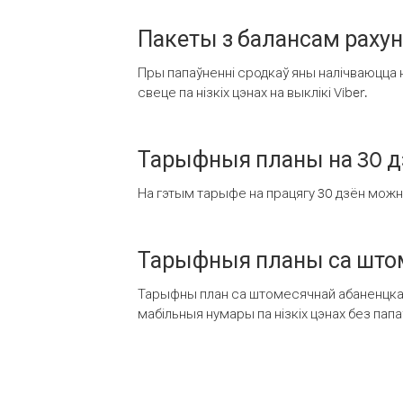
Пакеты з балансам раху
Пры папаўненні сродкаў яны налічваюцца н
свеце па нізкіх цэнах на выклікі Viber.
Тарыфныя планы на 30 д
На гэтым тарыфе на працягу 30 дзён можна 
Тарыфныя планы са штом
Тарыфны план са штомесячнай абаненцкай
мабільныя нумары па нізкіх цэнах без пап