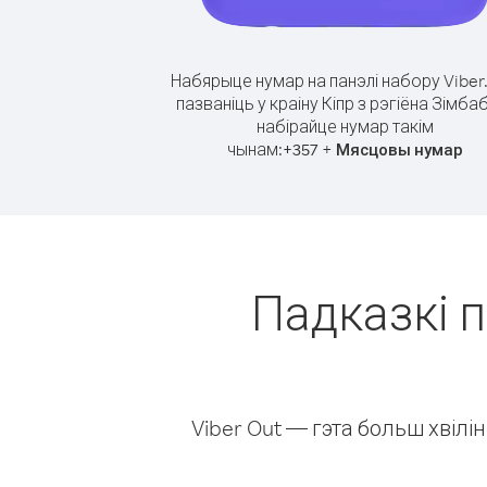
Набярыце нумар на панэлі набору Viber
пазваніць у краіну Кіпр з рэгіёна Зімба
набірайце нумар такім
чынам:
+
+
357
Мясцовы нумар
Падказкі п
Viber Out — гэта больш хвіл