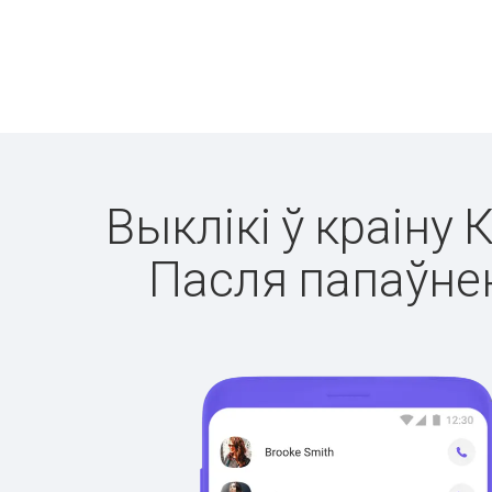
Выклікі ў краіну 
Пасля папаўнен