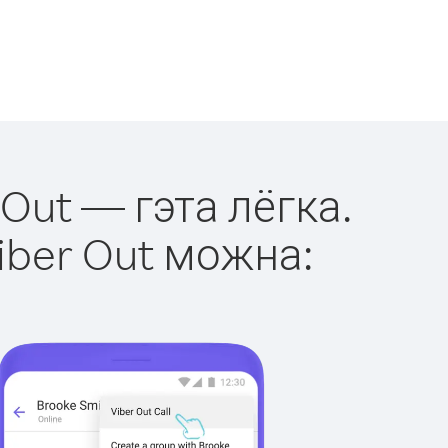
 Out — гэта лёгка.
iber Out можна: