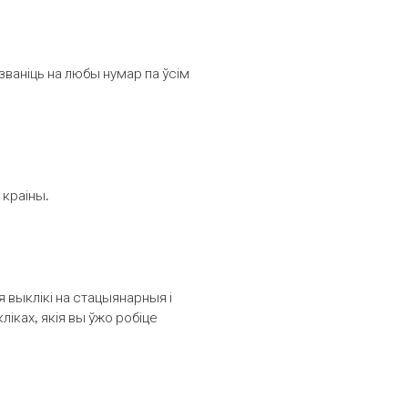
званіць на любы нумар па ўсім
 краіны.
выклікі на стацыянарныя і
іках, якія вы ўжо робіце