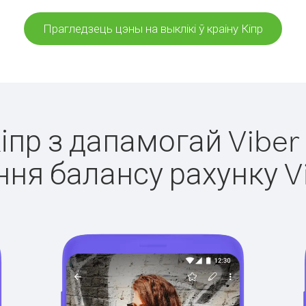
Прагледзець цэны на выклікі ў краіну Кіпр
Кіпр з дапамогай Viber
ня балансу рахунку V