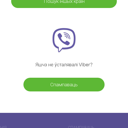
Пошук іншых краін
Яшчэ не ўсталявалі Viber?
Спампаваць
НІЯ
СПАМПАВАЦЬ