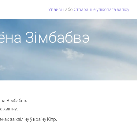
Увайсці
або
Стварэнне ўліковага запісу
іёна Зімбабвэ
ёна Зімбабвэ.
 хвіліну.
 за хвіліну ў краіну Кіпр.