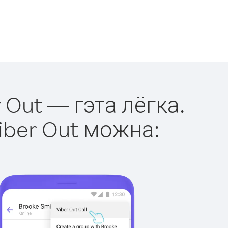
 Out — гэта лёгка.
iber Out можна: