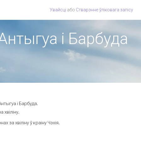
Увайсці
або
Стварэнне ўліковага запісу
 Антыгуа і Барбуда
Антыгуа і Барбуда.
 хвіліну.
 за хвіліну ў краіну Чэхія.