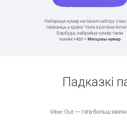
Набярыце нумар на панэлі набору Viber
пазваніць у краіну Чэхія з рэгіёна Антыг
Барбуда, набірайце нумар такім
чынам:
+
+
420
Мясцовы нумар
Падказкі па
Viber Out — гэта больш хвіл