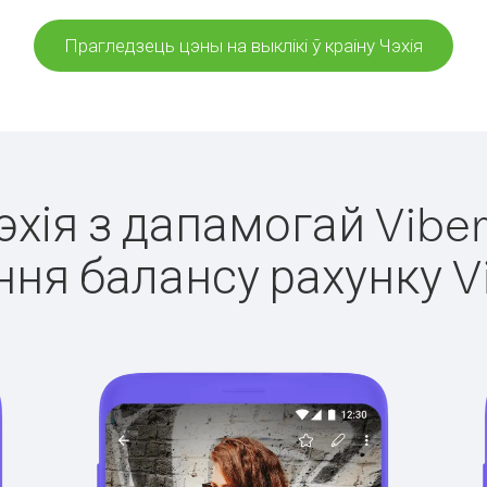
Прагледзець цэны на выклікі ў краіну Чэхія
Чэхія з дапамогай Viber
ня балансу рахунку V