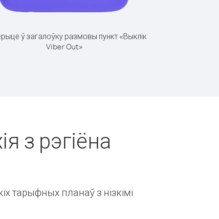
рыце ў загалоўку размовы пункт «Выклік
Viber Out»
ія з рэгіёна
іх тарыфных планаў з нізкімі