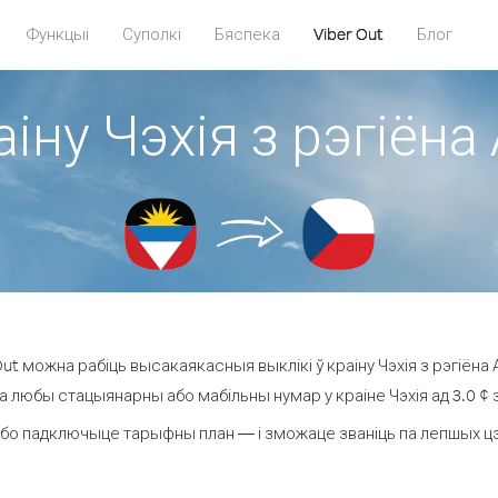
Функцыі
Суполкі
Бяспека
Viber Out
Блог
аіну Чэхія з рэгіёна
t можна рабіць высакаякасныя выклікі ў краіну Чэхія з рэгіёна 
на любы стацыянарны або мабільны нумар у краіне Чэхія ад 3.0 ¢ за
бо падключыце тарыфны план — і зможаце званіць па лепшых цэнах