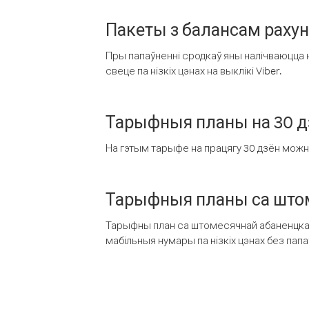
Пакеты з балансам раху
Пры папаўненні сродкаў яны налічваюцца н
свеце па нізкіх цэнах на выклікі Viber.
Тарыфныя планы на 30 д
На гэтым тарыфе на працягу 30 дзён можна 
Тарыфныя планы са штом
Тарыфны план са штомесячнай абаненцкай
мабільныя нумары па нізкіх цэнах без пап