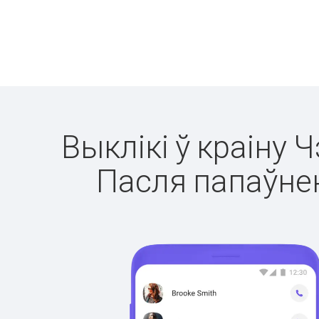
Выклікі ў краіну 
Пасля папаўнен