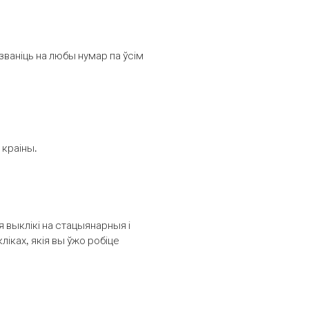
званіць на любы нумар па ўсім
 краіны.
выклікі на стацыянарныя і
іках, якія вы ўжо робіце