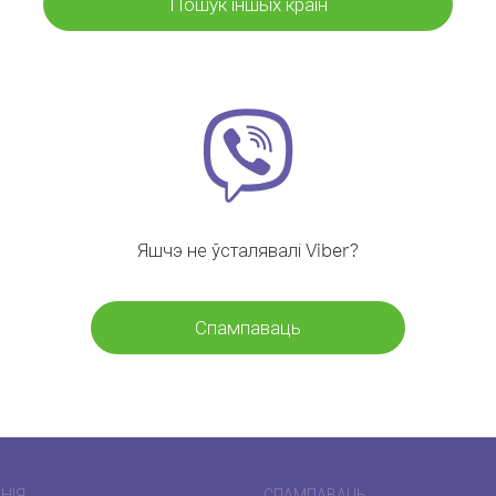
Пошук іншых краін
Яшчэ не ўсталявалі Viber?
Спампаваць
НІЯ
СПАМПАВАЦЬ