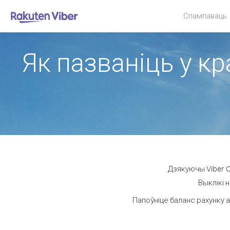
Спампаваць
Як пазваніць у кр
Дзякуючы Viber Ou
Выклікі 
Папоўніце баланс рахунку а