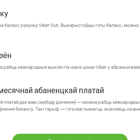
нку
а баланс рахунку Viber Out. Выкарыстаўшы гэты баланс, можна 
зён
рабіць міжнародныя выклікі па нізкіх цэнах Viber у абраныя вамі
есячнай абаненцкай платай
 платай дае вам свабоду дзеянняў — можна рабіць міжнародныя 
аўнення балансу. Такі тарыф — гэта магчымасць эканоміць на выкл