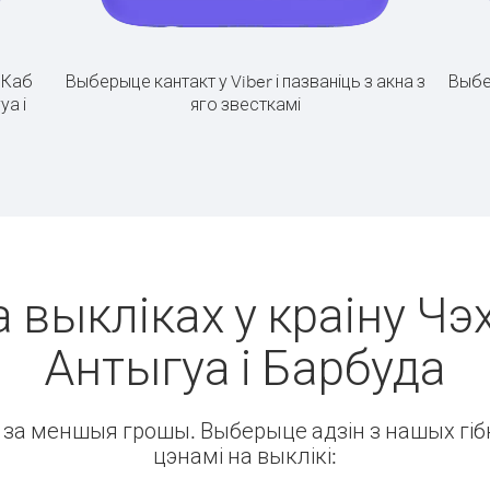
.
Каб
Выберыце кантакт у Viber і пазваніць з акна з
Выбе
уа і
яго звесткамі
 выкліках у краіну Чэх
Антыгуа і Барбуда
ін за меншыя грошы. Выберыце адзін з нашых гібк
цэнамі на выклікі: