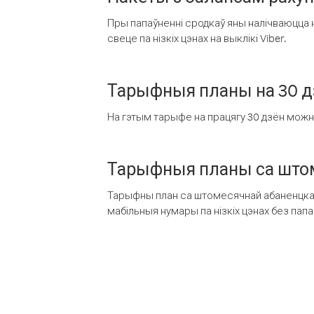
Пры папаўненні сродкаў яны налічваюцца н
свеце па нізкіх цэнах на выклікі Viber.
Тарыфныя планы на 30 д
На гэтым тарыфе на працягу 30 дзён можна 
Тарыфныя планы са штом
Тарыфны план са штомесячнай абаненцкай
мабільныя нумары па нізкіх цэнах без пап