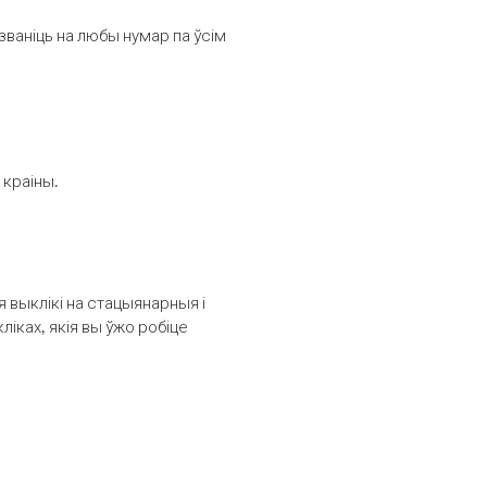
званіць на любы нумар па ўсім
 краіны.
выклікі на стацыянарныя і
іках, якія вы ўжо робіце