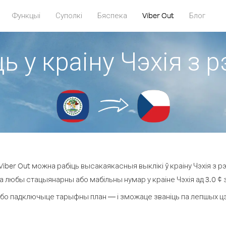
Функцыі
Суполкі
Бяспека
Viber Out
Блог
ь у краіну Чэхія з р
ber Out можна рабіць высакаякасныя выклікі ў краіну Чэхія з рэ
на любы стацыянарны або мабільны нумар у краіне Чэхія ад 3.0 ¢ за
бо падключыце тарыфны план — і зможаце званіць па лепшых цэнах