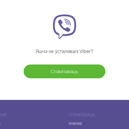
Яшчэ не ўсталявалі Viber?
Спампаваць
НІЯ
СПАМПАВАЦЬ
с
Android