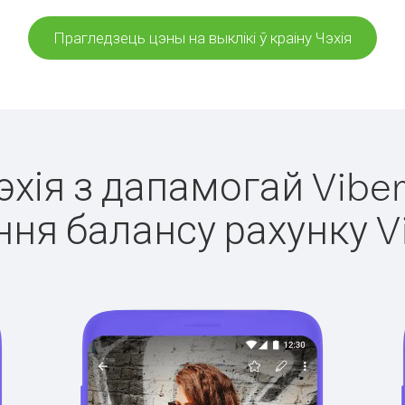
Прагледзець цэны на выклікі ў краіну Чэхія
Чэхія з дапамогай Viber
ня балансу рахунку V