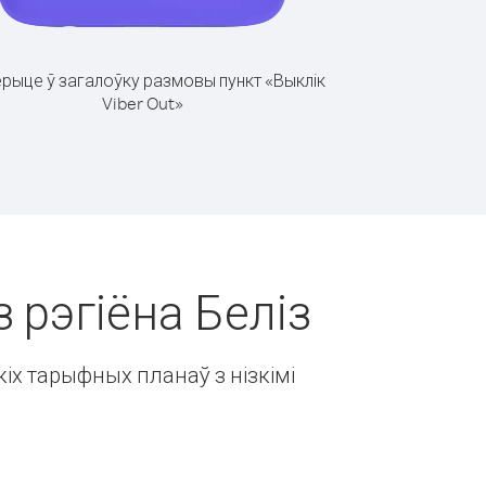
рыце ў загалоўку размовы пункт «Выклік
Viber Out»
з рэгіёна Беліз
іх тарыфных планаў з нізкімі