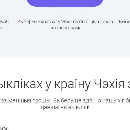
.
Каб
Выберыце кантакт у Viber і пазваніць з акна з
Выбе
з,
яго звесткамі
кліках у краіну Чэхія 
ін за меншыя грошы. Выберыце адзін з нашых гібк
цэнамі на выклікі:
нку