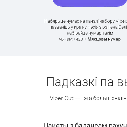
Набярыце нумар на панэлі набору Viber
пазваніць у краіну Чэхія з рэгіёна Белі
набірайце нумар такім
чынам:
+
+
420
Мясцовы нумар
Падказкі па вы
Viber Out — гэта больш хвіл
Пакеты з балансам раху