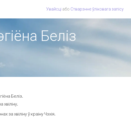
Увайсці
або
Стварэнне ўліковага запісу
эгіёна Беліз
гіёна Беліз.
 хвіліну.
 за хвіліну ў краіну Чэхія.