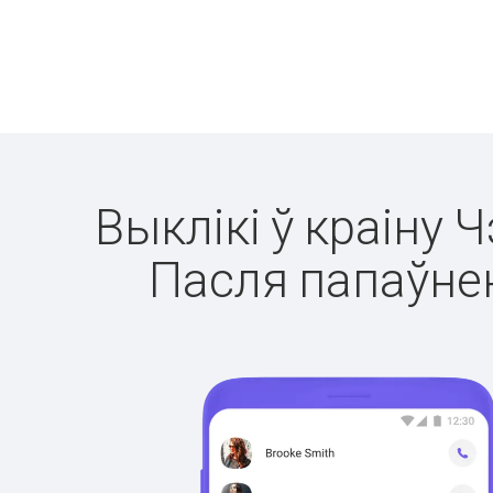
Выклікі ў краіну 
Пасля папаўнен