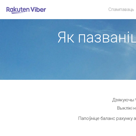
Спампаваць
Як пазваніц
Дзякуючы Vi
Выклікі 
Папоўніце баланс рахунку а