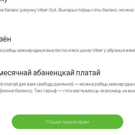
а баланс рахунку Viber Out. Выкарыстаўшы гэты баланс, можна 
зён
рабіць міжнародныя выклікі па нізкіх цэнах Viber у абраныя вамі
есячнай абаненцкай платай
 платай дае вам свабоду дзеянняў — можна рабіць міжнародныя 
аўнення балансу. Такі тарыф — гэта магчымасць эканоміць на выкл
Пошук іншых краін