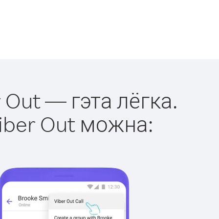
 Out — гэта лёгка.
iber Out можна: