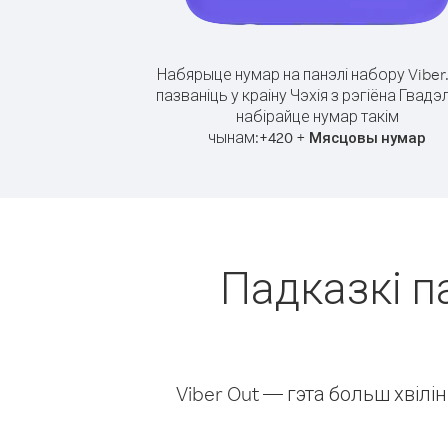
Набярыце нумар на панэлі набору Viber
пазваніць у краіну Чэхія з рэгіёна Гвадэ
набірайце нумар такім
чынам:
+
+
420
Мясцовы нумар
Падказкі па
Viber Out — гэта больш хвіл