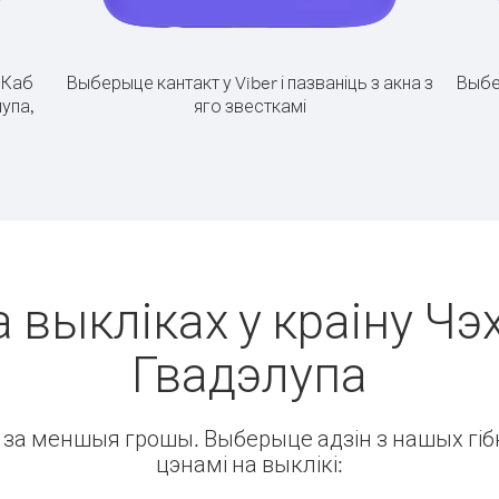
.
Каб
Выберыце кантакт у Viber і пазваніць з акна з
Выбе
лупа,
яго звесткамі
 выкліках у краіну Чэх
Гвадэлупа
ін за меншыя грошы. Выберыце адзін з нашых гібк
цэнамі на выклікі: