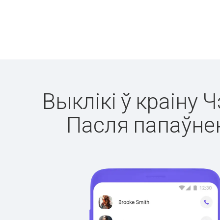
Выклікі ў краіну 
Пасля папаўнен