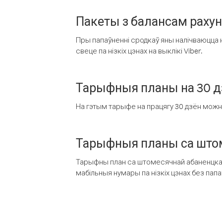
Пакеты з балансам раху
Пры папаўненні сродкаў яны налічваюцца н
свеце па нізкіх цэнах на выклікі Viber.
Тарыфныя планы на 30 д
На гэтым тарыфе на працягу 30 дзён можна 
Тарыфныя планы са штом
Тарыфны план са штомесячнай абаненцкай
мабільныя нумары па нізкіх цэнах без пап