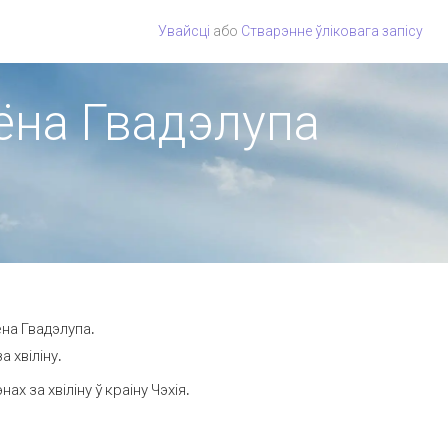
Увайсці
або
Стварэнне ўліковага запісу
іёна Гвадэлупа
ёна Гвадэлупа.
 хвіліну.
 за хвіліну ў краіну Чэхія.