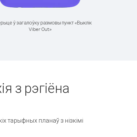
рыце ў загалоўку размовы пункт «Выклік
Viber Out»
ія з рэгіёна
іх тарыфных планаў з нізкімі