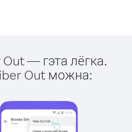
 Out — гэта лёгка.
iber Out можна: