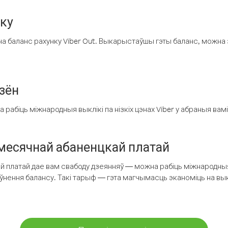
нку
а баланс рахунку Viber Out. Выкарыстаўшы гэты баланс, можна 
зён
рабіць міжнародныя выклікі па нізкіх цэнах Viber у абраныя вамі
есячнай абаненцкай платай
 платай дае вам свабоду дзеянняў — можна рабіць міжнародныя 
аўнення балансу. Такі тарыф — гэта магчымасць эканоміць на выкл