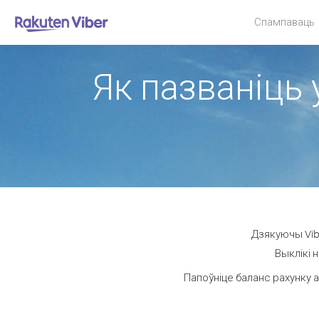
Спампаваць
Як пазваніць 
Дзякуючы Vibe
Выклікі 
Папоўніце баланс рахунку а