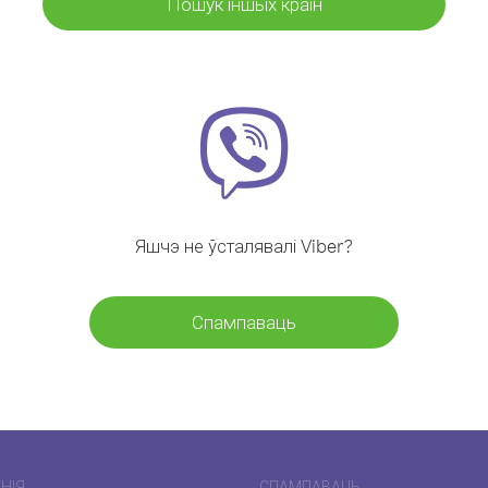
Пошук іншых краін
Яшчэ не ўсталявалі Viber?
Спампаваць
НІЯ
СПАМПАВАЦЬ