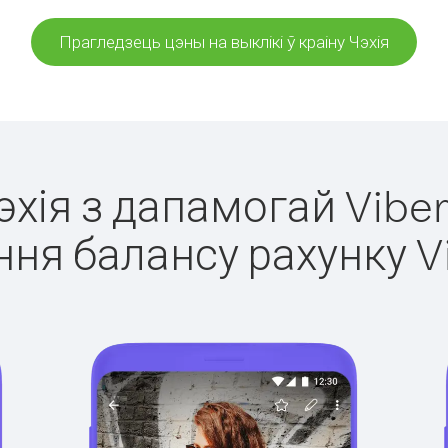
Прагледзець цэны на выклікі ў краіну Чэхія
Чэхія з дапамогай Viber
ня балансу рахунку V