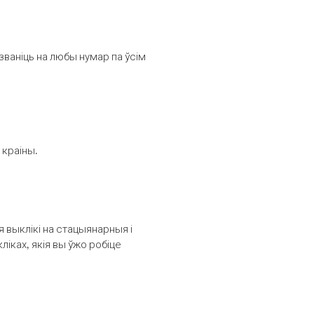
званіць на любы нумар па ўсім
 краіны.
выклікі на стацыянарныя і
іках, якія вы ўжо робіце