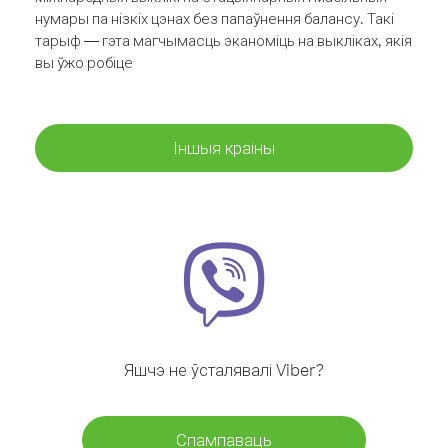
нумары па нізкіх цэнах без папаўнення балансу. Такі
тарыф — гэта магчымасць эканоміць на выкліках, якія
вы ўжо робіце
Іншыя краіны
Яшчэ не ўсталявалі Viber?
Спампаваць