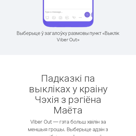
Выберыце ў загалоўку размовы пункт «Выклік
Viber Out»
Падказкі па
выкліках у краіну
Чэхія з рэгіёна
Маёта
Viber Out — гэта больш хвілін за
меншыя грошы. Выберыце адзін з