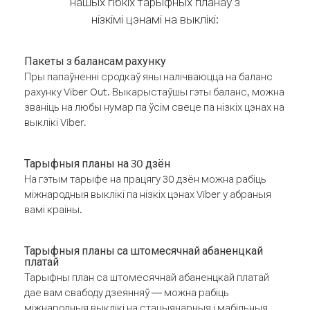
нашых гібкіх тарыфных планаў з
нізкімі цэнамі на выклікі:
Пакеты з балансам рахунку
Пры папаўненні сродкаў яны налічваюцца на баланс
рахунку Viber Out. Выкарыстаўшы гэты баланс, можна
званіць на любы нумар па ўсім свеце па нізкіх цэнах на
выклікі Viber.
Тарыфныя планы на 30 дзён
На гэтым тарыфе на працягу 30 дзён можна рабіць
міжнародныя выклікі па нізкіх цэнах Viber у абраныя
вамі краіны.
Тарыфныя планы са штомесячнай абаненцкай
платай
Тарыфны план са штомесячнай абаненцкай платай
дае вам свабоду дзеянняў — можна рабіць
міжнародныя выклікі на стацыянарныя і мабільныя