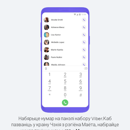
Набярыце нумар на панэлі набору Viber.
Каб
пазваніць у краіну Чэхія з рэгіёна Маёта, набірайце