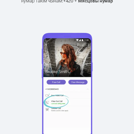
нумар такім чынам:
+
+
420
Мясцовы нумар