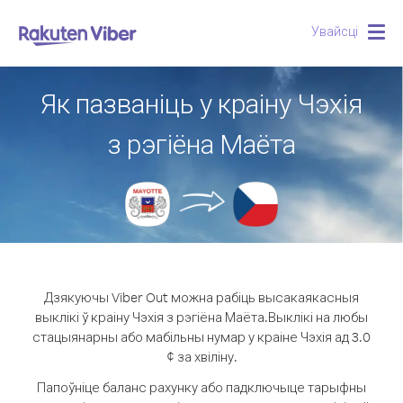
Увайсці
Togg
navig
Як пазваніць у краіну Чэхія
з рэгіёна Маёта
Дзякуючы Viber Out можна рабіць высакаякасныя
выклікі ў краіну Чэхія з рэгіёна Маёта.
Выклікі на любы
стацыянарны або мабільны нумар у краіне Чэхія ад 3.0
¢ за хвіліну.
Папоўніце баланс рахунку або падключыце тарыфны