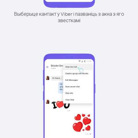
Выберыце кантакт у Viber і пазваніць з акна з яго
звесткамі