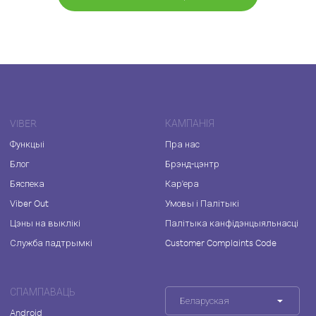
VIBER
КАМПАНІЯ
Функцыі
Пра нас
Блог
Брэнд-цэнтр
Бяспека
Кар'ера
Viber Out
Умовы і Палітыкі
Цэны на выклікі
Палітыка канфідэнцыяльнасці
Служба падтрымкі
Customer Complaints Code
СПАМПАВАЦЬ
Беларуская
Android