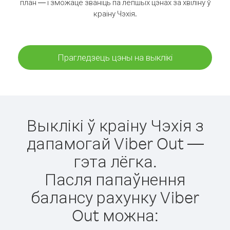
план — і зможаце званіць па лепшых цэнах за хвіліну ў
краіну Чэхія.
Прагледзець цэны на выклікі
Выклікі ў краіну Чэхія з
дапамогай Viber Out —
гэта лёгка.
Пасля папаўнення
балансу рахунку Viber
Out можна: