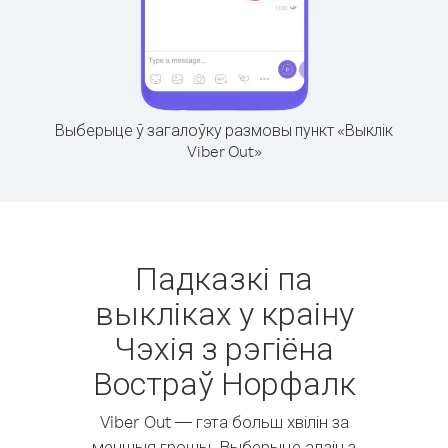
Выберыце ў загалоўку размовы пункт «Выклік
Viber Out»
Падказкі па
выкліках у краіну
Чэхія з рэгіёна
Востраў Норфалк
Viber Out — гэта больш хвілін за
меншыя грошы. Выберыце адзін з