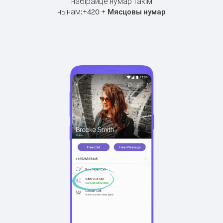
набірайце нумар такім
чынам:
+
+
420
Мясцовы нумар