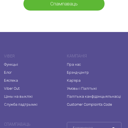
Спампаваць
VIBER
КАМПАНІЯ
Функцыі
Пра нас
Блог
Брэнд-цэнтр
Бяспека
Кар'ера
Viber Out
Умовы і Палітыкі
Цэны на выклікі
Палітыка канфідэнцыяльнасці
Служба падтрымкі
Customer Complaints Code
СПАМПАВАЦЬ
Беларуская