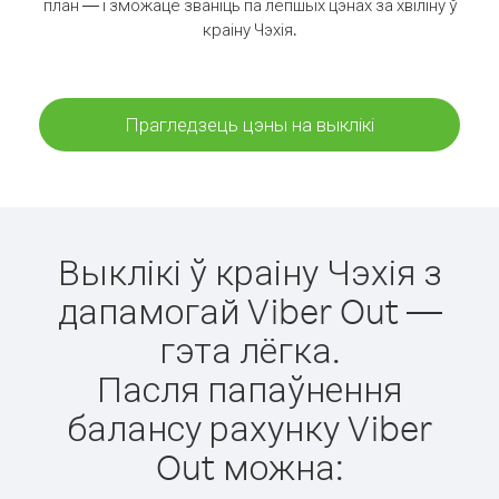
план — і зможаце званіць па лепшых цэнах за хвіліну ў
краіну Чэхія.
Прагледзець цэны на выклікі
Выклікі ў краіну Чэхія з
дапамогай Viber Out —
гэта лёгка.
Пасля папаўнення
балансу рахунку Viber
Out можна: