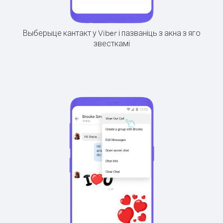
Выберыце кантакт у Viber і пазваніць з акна з яго
звесткамі