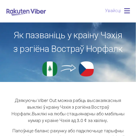
Увайсці
Togg
navig
Як пазваніць у краіну Чэхія
з рэгіёна Востраў Норфалк
Дзякуючы Viber Out можна рабіць высакаякасныя
выклікі ў краіну Чэхія з рэгіёна Востраў
Норфалк.
Выклікі на любы стацыянарны або мабільны
нумар у краіне Чэхія ад 3.0 ¢ за хвіліну.
Папоўніце баланс рахунку або падключыце тарыфны