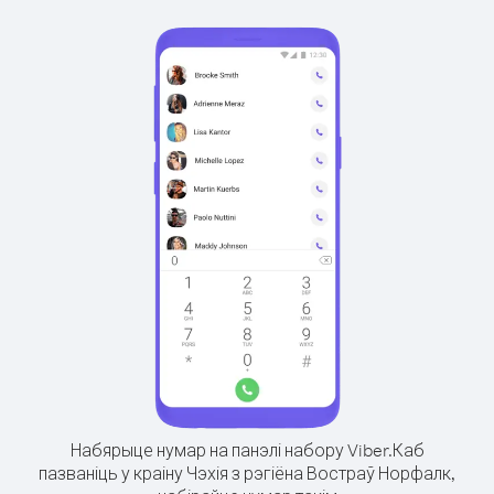
Набярыце нумар на панэлі набору Viber.
Каб
пазваніць у краіну Чэхія з рэгіёна Востраў Норфалк,