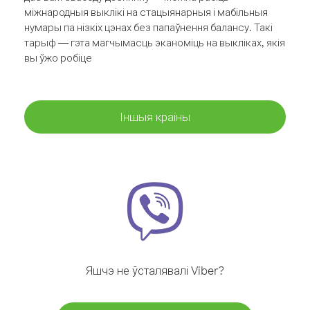
міжнародныя выклікі на стацыянарныя і мабільныя
нумары па нізкіх цэнах без папаўнення балансу. Такі
тарыф — гэта магчымасць эканоміць на выкліках, якія
вы ўжо робіце
Іншыя краіны
Яшчэ не ўсталявалі Viber?