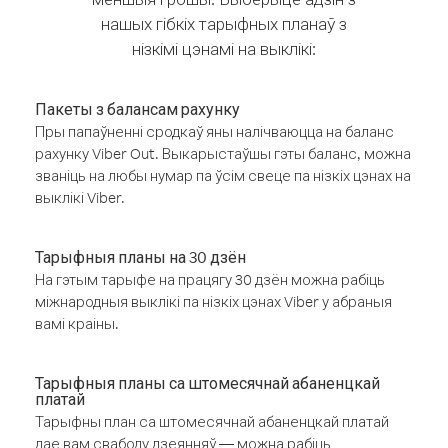
нашых гібкіх тарыфных планаў з
нізкімі цэнамі на выклікі:
Пакеты з балансам рахунку
Пры папаўненні сродкаў яны налічваюцца на баланс
рахунку Viber Out. Выкарыстаўшы гэты баланс, можна
званіць на любы нумар па ўсім свеце па нізкіх цэнах на
выклікі Viber.
Тарыфныя планы на 30 дзён
На гэтым тарыфе на працягу 30 дзён можна рабіць
міжнародныя выклікі па нізкіх цэнах Viber у абраныя
вамі краіны.
Тарыфныя планы са штомесячнай абаненцкай
платай
Тарыфны план са штомесячнай абаненцкай платай
дае вам свабоду дзеянняў — можна рабіць