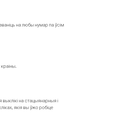
званіць на любы нумар па ўсім
 краіны.
выклікі на стацыянарныя і
іках, якія вы ўжо робіце