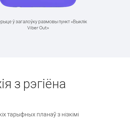
рыце ў загалоўку размовы пункт «Выклік
Viber Out»
ія з рэгіёна
іх тарыфных планаў з нізкімі