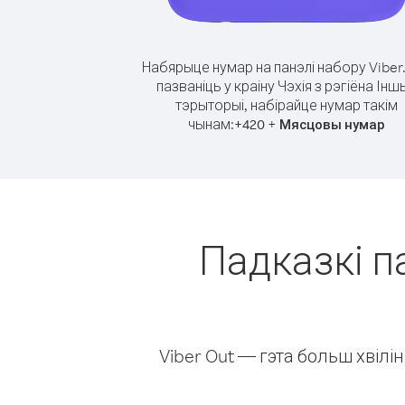
Набярыце нумар на панэлі набору Viber
пазваніць у краіну Чэхія з рэгіёна Інш
тэрыторыі, набірайце нумар такім
чынам:
+
+
420
Мясцовы нумар
Падказкі па
Viber Out — гэта больш хвіл