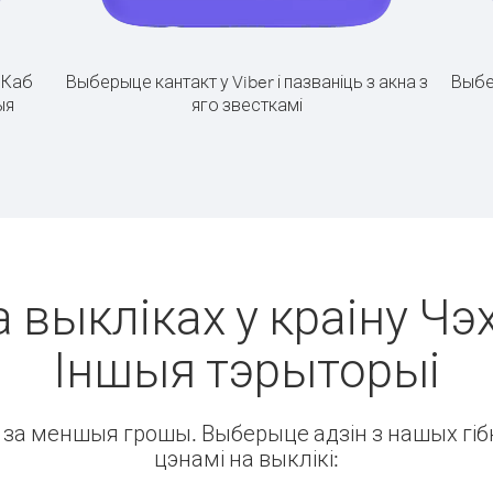
.
Каб
Выберыце кантакт у Viber і пазваніць з акна з
Выбе
ыя
яго звесткамі
 выкліках у краіну Чэх
Іншыя тэрыторыі
ін за меншыя грошы. Выберыце адзін з нашых гібк
цэнамі на выклікі: