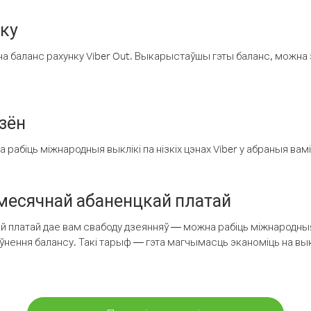
нку
а баланс рахунку Viber Out. Выкарыстаўшы гэты баланс, можна 
зён
рабіць міжнародныя выклікі па нізкіх цэнах Viber у абраныя вамі
есячнай абаненцкай платай
 платай дае вам свабоду дзеянняў — можна рабіць міжнародныя 
аўнення балансу. Такі тарыф — гэта магчымасць эканоміць на выкл