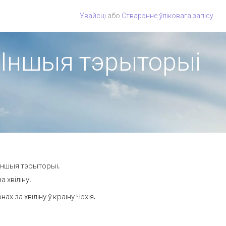
Увайсці
або
Стварэнне ўліковага запісу
а Іншыя тэрыторыі
 Іншыя тэрыторыі.
 хвіліну.
 за хвіліну ў краіну Чэхія.