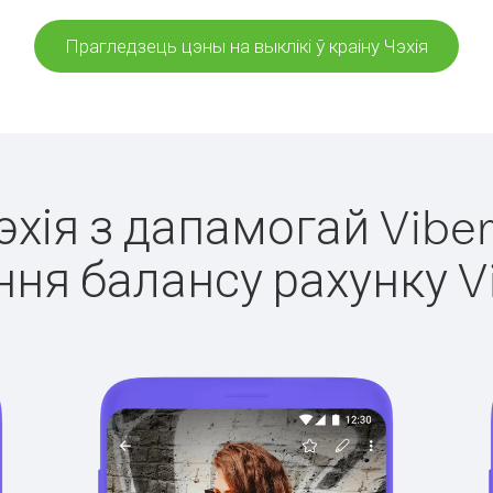
Прагледзець цэны на выклікі ў краіну Чэхія
Чэхія з дапамогай Viber
ня балансу рахунку V