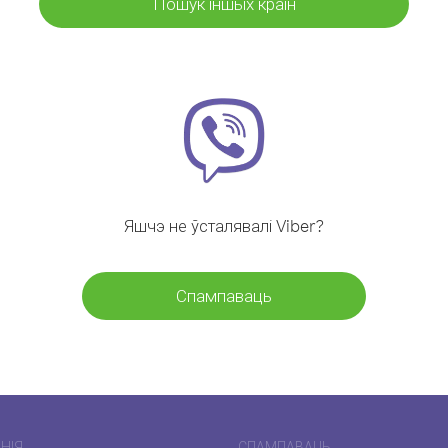
Пошук іншых краін
Яшчэ не ўсталявалі Viber?
Спампаваць
НІЯ
СПАМПАВАЦЬ