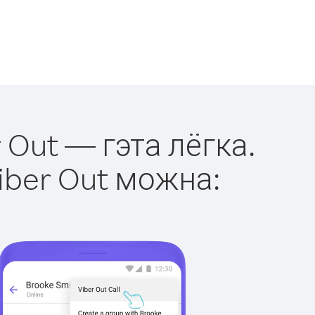
 Out — гэта лёгка.
iber Out можна: