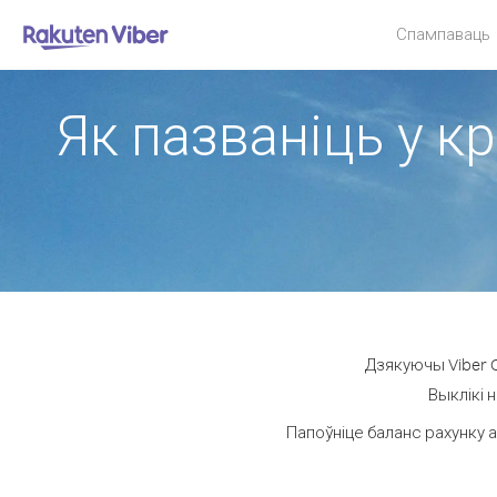
Спампаваць
Як пазваніць у к
Дзякуючы Viber O
Выклікі 
Папоўніце баланс рахунку а