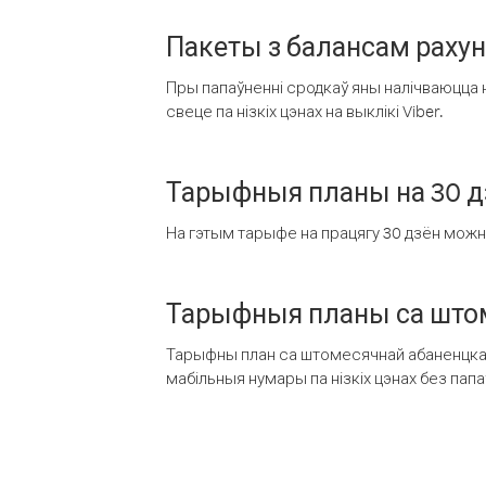
Пакеты з балансам раху
Пры папаўненні сродкаў яны налічваюцца н
свеце па нізкіх цэнах на выклікі Viber.
Тарыфныя планы на 30 д
На гэтым тарыфе на працягу 30 дзён можна 
Тарыфныя планы са штом
Тарыфны план са штомесячнай абаненцкай
мабільныя нумары па нізкіх цэнах без пап