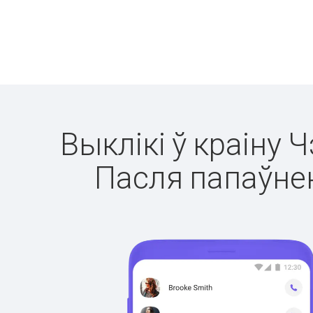
Выклікі ў краіну 
Пасля папаўнен