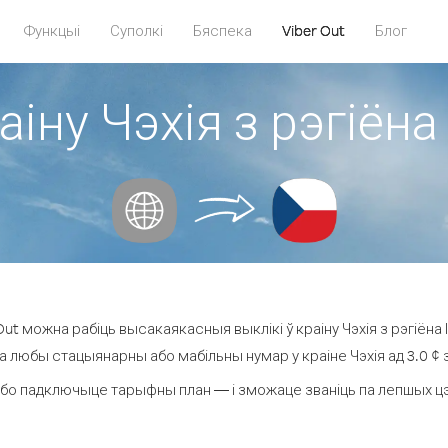
Функцыі
Суполкі
Бяспека
Viber Out
Блог
раіну Чэхія з рэгіён
ut можна рабіць высакаякасныя выклікі ў краіну Чэхія з рэгіёна
на любы стацыянарны або мабільны нумар у краіне Чэхія ад 3.0 ¢ за
бо падключыце тарыфны план — і зможаце званіць па лепшых цэнах