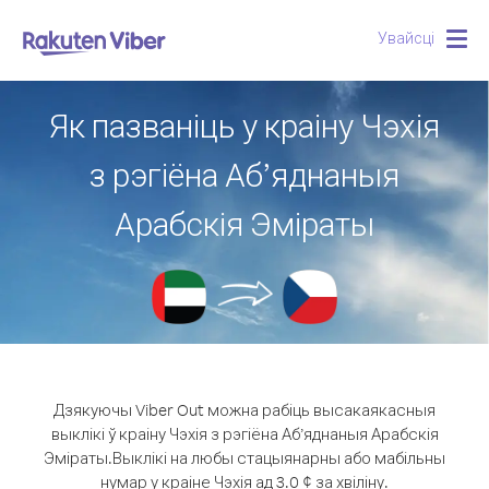
Увайсці
Togg
navig
Як пазваніць у краіну Чэхія
з рэгіёна Аб’яднаныя
Арабскія Эміраты
Дзякуючы Viber Out можна рабіць высакаякасныя
выклікі ў краіну Чэхія з рэгіёна Аб’яднаныя Арабскія
Эміраты.
Выклікі на любы стацыянарны або мабільны
нумар у краіне Чэхія ад 3.0 ¢ за хвіліну.