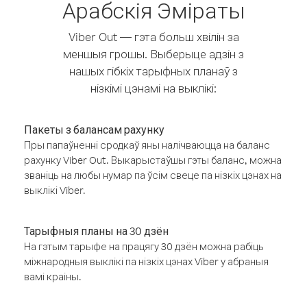
Арабскія Эміраты
Viber Out — гэта больш хвілін за
меншыя грошы. Выберыце адзін з
нашых гібкіх тарыфных планаў з
нізкімі цэнамі на выклікі:
Пакеты з балансам рахунку
Пры папаўненні сродкаў яны налічваюцца на баланс
рахунку Viber Out. Выкарыстаўшы гэты баланс, можна
званіць на любы нумар па ўсім свеце па нізкіх цэнах на
выклікі Viber.
Тарыфныя планы на 30 дзён
На гэтым тарыфе на працягу 30 дзён можна рабіць
міжнародныя выклікі па нізкіх цэнах Viber у абраныя
вамі краіны.