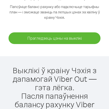
Папоўніце баланс рахунку або падключыце тарыфны
план — і зможаце званіць па лепшых цэнах за хвіліну ў
краіну Чэхія.
Прагледзець цэны на выклікі
Выклікі ў краіну Чэхія з
дапамогай Viber Out —
гэта лёгка.
Пасля папаўнення
балансу рахунку Viber