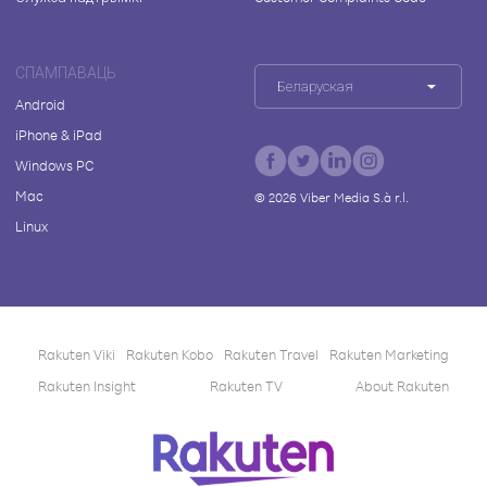
СПАМПАВАЦЬ
Беларуская
Android
iPhone & iPad
Windows PC
Mac
©
2026
Viber Media S.à r.l.
Linux
Rakuten Viki
Rakuten Kobo
Rakuten Travel
Rakuten Marketing
Rakuten Insight
Rakuten TV
About Rakuten