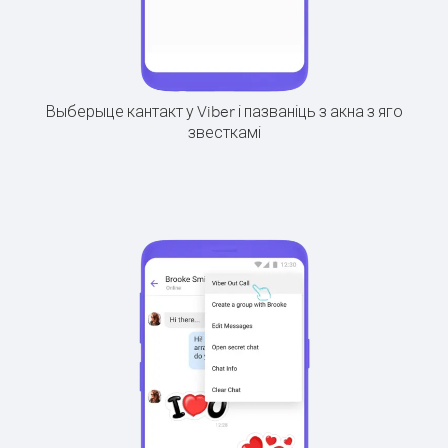
Выберыце кантакт у Viber і пазваніць з акна з яго
звесткамі