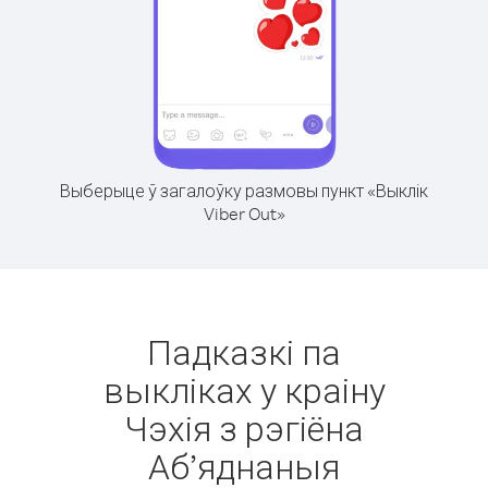
Выберыце ў загалоўку размовы пункт «Выклік
Viber Out»
Падказкі па
выкліках у краіну
Чэхія з рэгіёна
Аб’яднаныя