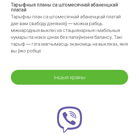
Тарыфныя планы са штомесячнай абаненцкай
платай
Тарыфны план са штомесячнай абаненцкай платай
дае вам свабоду дзеянняў — можна рабіць
міжнародныя выклікі на стацыянарныя і мабільныя
нумары па нізкіх цэнах без папаўнення балансу. Такі
тарыф — гэта магчымасць эканоміць на выкліках, якія
вы ўжо робіце
Іншыя краіны