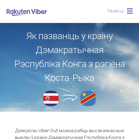
Увайсці
Togg
navig
Як пазваніць у краіну
Дэмакратычная
Рэспубліка Конга з рэгіёна
Коста-Рыка
Дзякуючы Viber Out можна рабіць высакаякасныя
выклікі ў краіну Дэмакратычная Рэспубліка Конга з