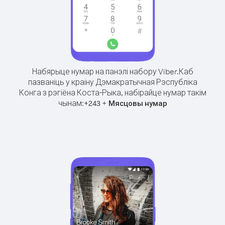
Набярыце нумар на панэлі набору Viber.
Каб
пазваніць у краіну Дэмакратычная Рэспубліка
Конга з рэгіёна Коста-Рыка, набірайце нумар такім
чынам:
+
+
243
Мясцовы нумар