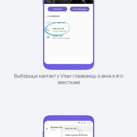
Выберыце кантакт у Viber і пазваніць з акна з яго
звесткамі