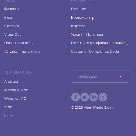
Функцыі
Пра нас
Блог
Брэнд-цэнтр
Бяспека
Кар'ера
Viber Out
Умовы і Палітыкі
Цэны на выклікі
Палітыка канфідэнцыяльнасці
Служба падтрымкі
Customer Complaints Code
СПАМПАВАЦЬ
Беларуская
Android
iPhone & iPad
Windows PC
Mac
©
2026
Viber Media S.à r.l.
Linux