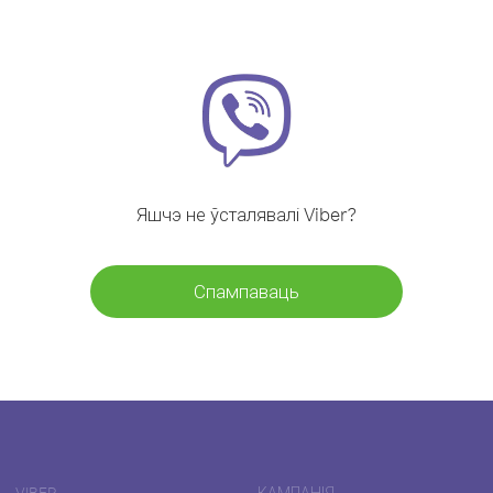
Яшчэ не ўсталявалі Viber?
Спампаваць
VIBER
КАМПАНІЯ