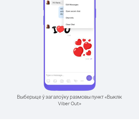
Выберыце ў загалоўку размовы пункт «Выклік
Viber Out»