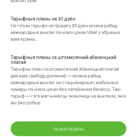
выклікі Viber.
Тарыфныя планы на 30 дзён
На гэтым тарыфе на працягу 30 дзён можна рабіць
міжнародныя выклікі па нізкіх цэнах Viber у абраныя
вамі краіны.
Тарыфныя планы са штомесячнай абаненцкай
платай
Тарыфны план са штомесячнай абаненцкай платай
дае вам свабоду дзеянняў — можна рабіць
міжнародныя выклікі на стацыянарныя і мабільныя
нумары па нізкіх цэнах без папаўнення балансу. Такі
тарыф — гэта магчымасць эканоміць на выкліках, якія
вы ўжо робіце
Іншыя краіны