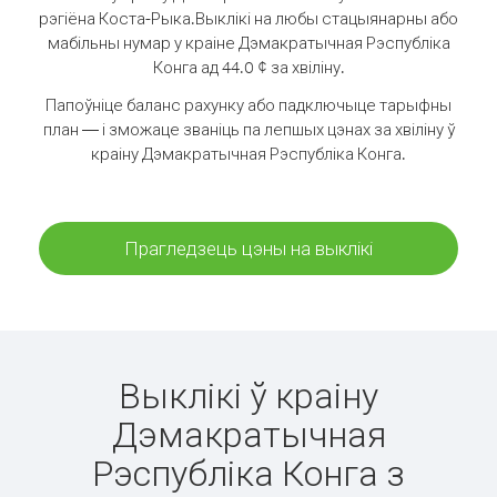
рэгіёна Коста-Рыка.
Выклікі на любы стацыянарны або
мабільны нумар у краіне Дэмакратычная Рэспубліка
Конга ад 44.0 ¢ за хвіліну.
Папоўніце баланс рахунку або падключыце тарыфны
план — і зможаце званіць па лепшых цэнах за хвіліну ў
краіну Дэмакратычная Рэспубліка Конга.
Прагледзець цэны на выклікі
Выклікі ў краіну
Дэмакратычная
Рэспубліка Конга з