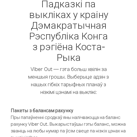
Падказкі па
выкліках у краіну
Дэмакратычная
Рэспубліка Конга
з рэгіёна Коста-
Рыка
Viber Out — гэта больш хвілін за
меншыя грошы. Выберыце адзін з
нашых гібкіх тарыфных планаў з
нізкімі цэнамі на выклікі:
Пакеты з балансам рахунку
Пры папаўненні сродкаў яны налічваюцца на баланс
рахунку Viber Out. Выкарыстаўшы гэты баланс, можна
званіць на любы нумар па ўсім свеце па нізкіх цэнах на