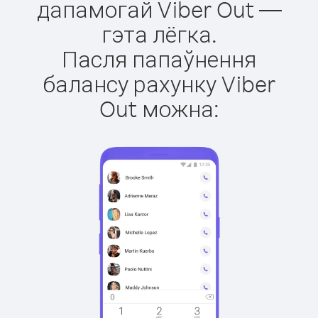
дапамогай Viber Out —
гэта лёгка.
Пасля папаўнення
балансу рахунку Viber
Out можна: