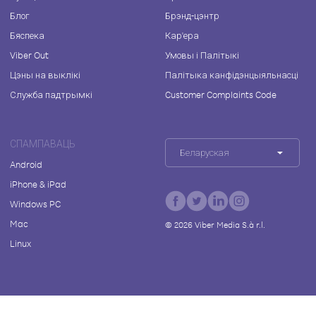
Блог
Брэнд-цэнтр
Бяспека
Кар'ера
Viber Out
Умовы і Палітыкі
Цэны на выклікі
Палітыка канфідэнцыяльнасці
Служба падтрымкі
Customer Complaints Code
СПАМПАВАЦЬ
Беларуская
Android
iPhone & iPad
Windows PC
Mac
©
2026
Viber Media S.à r.l.
Linux