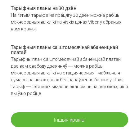
Тарыфныя планы на 30 дзён
На гэтым тарыфе на працягу 30 дзён можна рабіць
міжнародныя выклікі па нізкіх цэнах Viber у абраныя
вамі краіны.
Тарыфныя планы са штомесячнай абаненцкай
платай
Тарыфны план са штомесячнай абаненцкай платай
дае вам свабоду дзеянняў — можна рабіць
міжнародныя выклікі на стацыянарныя і мабільныя
нумары па нізкіх цэнах без папаўнення балансу. Такі
тарыф — гэта магчымасць эканоміць на выкліках, якія
вы ўжо робіце
Іншыя краіны