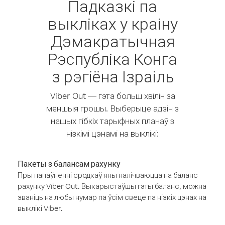
Падказкі па
выкліках у краіну
Дэмакратычная
Рэспубліка Конга
з рэгіёна Ізраіль
Viber Out — гэта больш хвілін за
меншыя грошы. Выберыце адзін з
нашых гібкіх тарыфных планаў з
нізкімі цэнамі на выклікі:
Пакеты з балансам рахунку
Пры папаўненні сродкаў яны налічваюцца на баланс
рахунку Viber Out. Выкарыстаўшы гэты баланс, можна
званіць на любы нумар па ўсім свеце па нізкіх цэнах на
выклікі Viber.