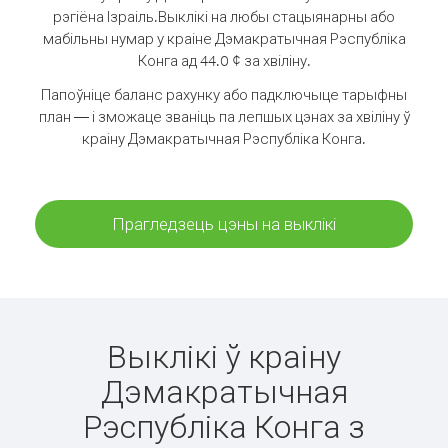
рэгіёна Ізраіль.
Выклікі на любы стацыянарны або
мабільны нумар у краіне Дэмакратычная Рэспубліка
Конга ад 44.0 ¢ за хвіліну.
Папоўніце баланс рахунку або падключыце тарыфны
план — і зможаце званіць па лепшых цэнах за хвіліну ў
краіну Дэмакратычная Рэспубліка Конга.
Прагледзець цэны на выклікі
Выклікі ў краіну
Дэмакратычная
Рэспубліка Конга з