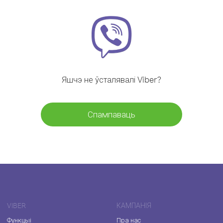
Яшчэ не ўсталявалі Viber?
Спампаваць
VIBER
КАМПАНІЯ
Функцыі
Пра нас