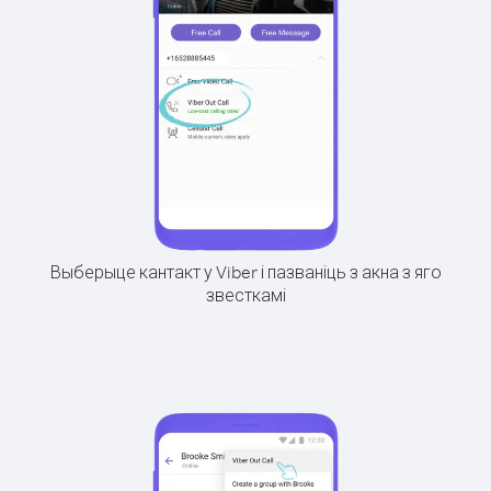
Выберыце кантакт у Viber і пазваніць з акна з яго
звесткамі