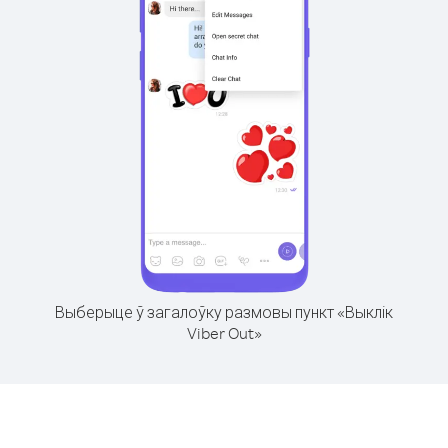
Выберыце ў загалоўку размовы пункт «Выклік
Viber Out»