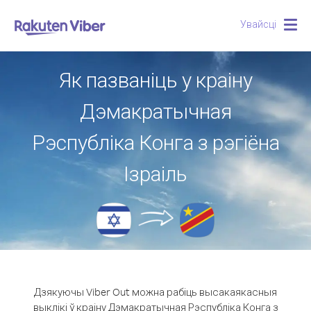
Увайсці
Togg
navig
Як пазваніць у краіну
Дэмакратычная
Рэспубліка Конга з рэгіёна
Ізраіль
Дзякуючы Viber Out можна рабіць высакаякасныя
выклікі ў краіну Дэмакратычная Рэспубліка Конга з