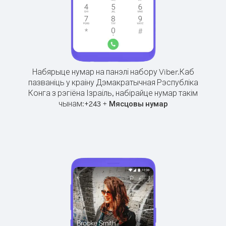
Набярыце нумар на панэлі набору Viber.
Каб
пазваніць у краіну Дэмакратычная Рэспубліка
Конга з рэгіёна Ізраіль, набірайце нумар такім
чынам:
+
+
243
Мясцовы нумар