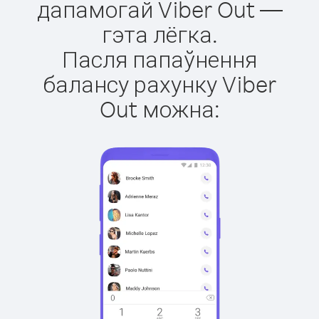
дапамогай Viber Out —
гэта лёгка.
Пасля папаўнення
балансу рахунку Viber
Out можна: