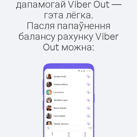
дапамогай Viber Out —
гэта лёгка.
Пасля папаўнення
балансу рахунку Viber
Out можна: