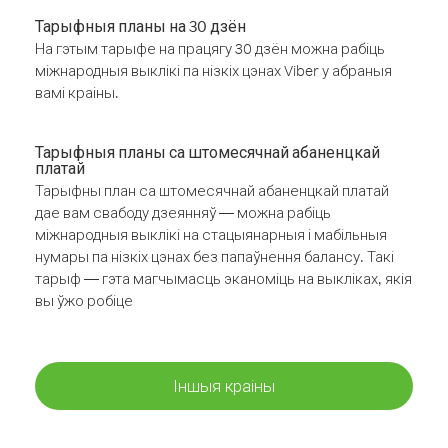
Тарыфныя планы на 30 дзён
На гэтым тарыфе на працягу 30 дзён можна рабіць
міжнародныя выклікі па нізкіх цэнах Viber у абраныя
вамі краіны.
Тарыфныя планы са штомесячнай абаненцкай
платай
Тарыфны план са штомесячнай абаненцкай платай
дае вам свабоду дзеянняў — можна рабіць
міжнародныя выклікі на стацыянарныя і мабільныя
нумары па нізкіх цэнах без папаўнення балансу. Такі
тарыф — гэта магчымасць эканоміць на выкліках, якія
вы ўжо робіце
Іншыя краіны