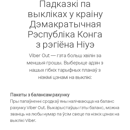
Падказкі па
выкліках у краіну
Дэмакратычная
Рэспубліка Конга
з рэгіёна Ніуэ
Viber Out — гэта больш хвілін за
меншыя грошы. Выберыце адзін з
нашых гібкіх тарыфных планаў з
нізкімі цэнамі на выклікі:
Пакеты з балансам рахунку
Пры папаўненні сродкаў яны налічваюцца на баланс
рахунку Viber Out. Выкарыстаўшы гэты баланс, можна
званіць на любы нумар па ўсім свеце па нізкіх цэнах на
выклікі Viber.