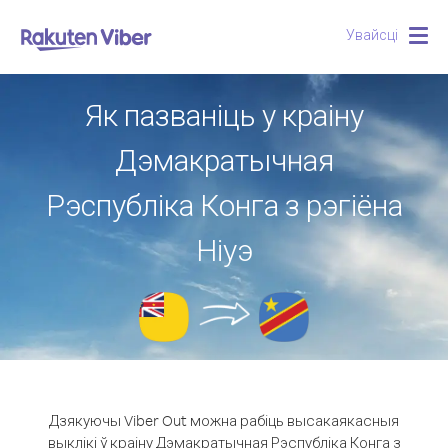
Увайсці
Togg
navig
Як пазваніць у краіну
Дэмакратычная
Рэспубліка Конга з рэгіёна
Ніуэ
Дзякуючы Viber Out можна рабіць высакаякасныя
выклікі ў краіну Дэмакратычная Рэспубліка Конга з