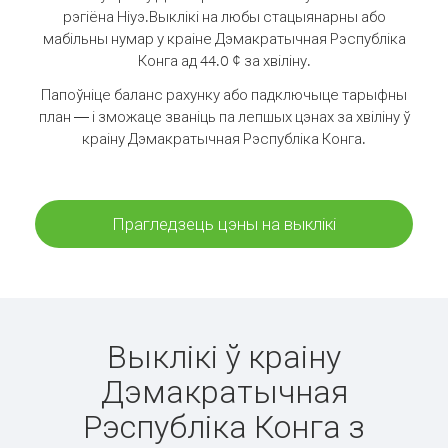
рэгіёна Ніуэ.
Выклікі на любы стацыянарны або
мабільны нумар у краіне Дэмакратычная Рэспубліка
Конга ад 44.0 ¢ за хвіліну.
Папоўніце баланс рахунку або падключыце тарыфны
план — і зможаце званіць па лепшых цэнах за хвіліну ў
краіну Дэмакратычная Рэспубліка Конга.
Прагледзець цэны на выклікі
Выклікі ў краіну
Дэмакратычная
Рэспубліка Конга з