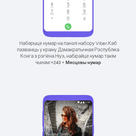
Набярыце нумар на панэлі набору Viber.
Каб
пазваніць у краіну Дэмакратычная Рэспубліка
Конга з рэгіёна Ніуэ, набірайце нумар такім
чынам:
+
+
243
Мясцовы нумар