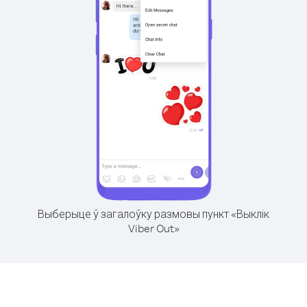
Выберыце ў загалоўку размовы пункт «Выклік
Viber Out»