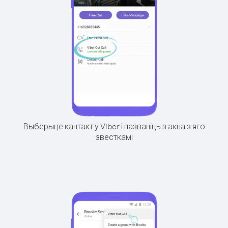
Выберыце кантакт у Viber і пазваніць з акна з яго
звесткамі