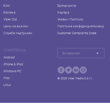
Блог
Брэнд-цэнтр
Бяспека
Кар'ера
Viber Out
Умовы і Палітыкі
Цэны на выклікі
Палітыка канфідэнцыяльнасці
Служба падтрымкі
Customer Complaints Code
СПАМПАВАЦЬ
Беларуская
Android
iPhone & iPad
Windows PC
Mac
©
2026
Viber Media S.à r.l.
Linux