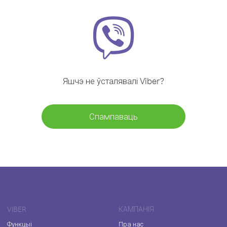
Яшчэ не ўсталявалі Viber?
Спампаваць
VIBER
КАМПАНІЯ
Функцыі
Пра нас