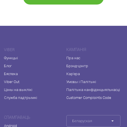
VIBER
КАМПАНІЯ
Функцыі
Пра нас
Блог
Брэнд-цэнтр
Бяспека
Кар'ера
Viber Out
Умовы і Палітыкі
Цэны на выклікі
Палітыка канфідэнцыяльнасці
Служба падтрымкі
Customer Complaints Code
СПАМПАВАЦЬ
Беларуская
Android