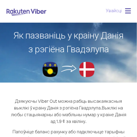
Увайсці
Togg
navig
Як пазваніць у краіну Данія
з рэгіёна Гвадэлупа
Дзякуючы Viber Out можна рабіць высакаякасныя
выклікі ў краіну Данія з рэгіёна Гвадэлупа.
Выклікі на
любы стацыянарны або мабільны нумар у краіне Данія
ад 1.9 ¢ за хвіліну.
Папоўніце баланс рахунку або падключыце тарыфны