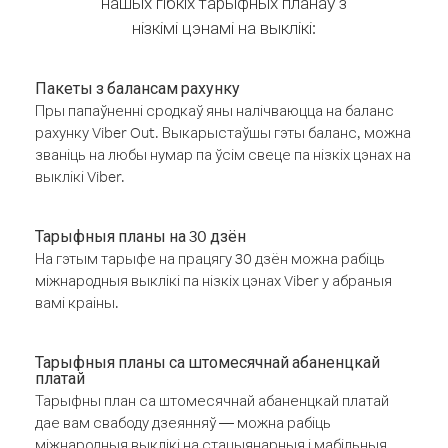
нашых гібкіх тарыфных планаў з
нізкімі цэнамі на выклікі:
Пакеты з балансам рахунку
Пры папаўненні сродкаў яны налічваюцца на баланс
рахунку Viber Out. Выкарыстаўшы гэты баланс, можна
званіць на любы нумар па ўсім свеце па нізкіх цэнах на
выклікі Viber.
Тарыфныя планы на 30 дзён
На гэтым тарыфе на працягу 30 дзён можна рабіць
міжнародныя выклікі па нізкіх цэнах Viber у абраныя
вамі краіны.
Тарыфныя планы са штомесячнай абаненцкай
платай
Тарыфны план са штомесячнай абаненцкай платай
дае вам свабоду дзеянняў — можна рабіць
міжнародныя выклікі на стацыянарныя і мабільныя