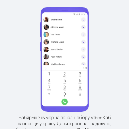
Набярыце нумар на панэлі набору Viber.
Каб
пазваніць у краіну Данія з рэгіёна Гвадэлупа,