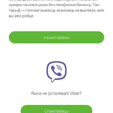
нумары па нізкіх цэнах без папаўнення балансу. Такі
тарыф — гэта магчымасць эканоміць на выкліках, якія
вы ўжо робіце
Іншыя краіны
Яшчэ не ўсталявалі Viber?
Спампаваць