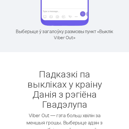
Выберыце ў загалоўку размовы пункт «Выклік
Viber Out»
Падказкі па
выкліках у краіну
Данія з рэгіёна
Гвадэлупа
Viber Out — гэта больш хвілін за
меншыя грошы. Выберыце адзін з