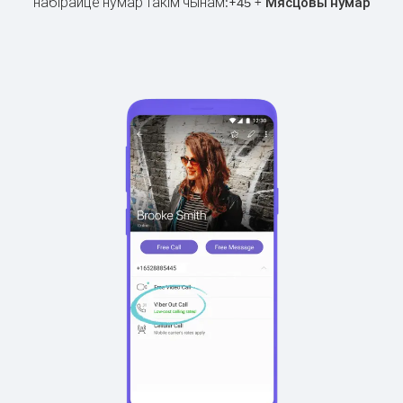
набірайце нумар такім чынам:
+
+
45
Мясцовы нумар