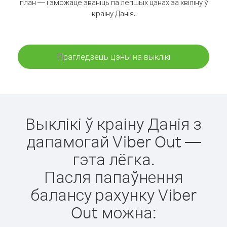
план — і зможаце званіць па лепшых цэнах за хвіліну ў
краіну Данія.
Прагледзець цэны на выклікі
Выклікі ў краіну Данія з
дапамогай Viber Out —
гэта лёгка.
Пасля папаўнення
балансу рахунку Viber
Out можна: