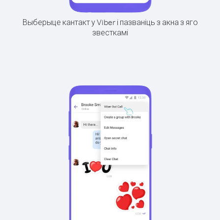
Выберыце кантакт у Viber і пазваніць з акна з яго
звесткамі