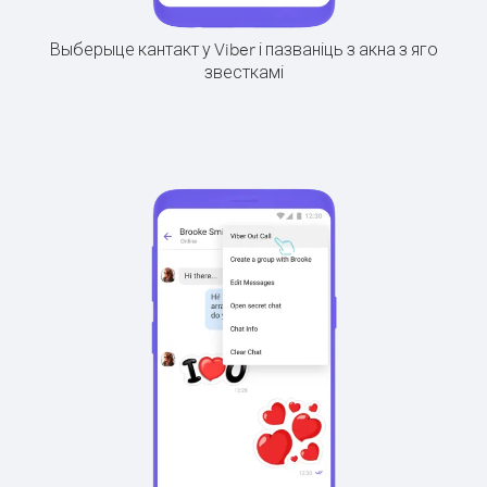
Выберыце кантакт у Viber і пазваніць з акна з яго
звесткамі