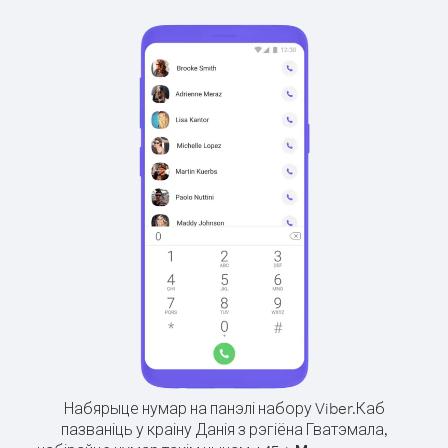
Набярыце нумар на панэлі набору Viber.
Каб
пазваніць у краіну Данія з рэгіёна Гватэмала,