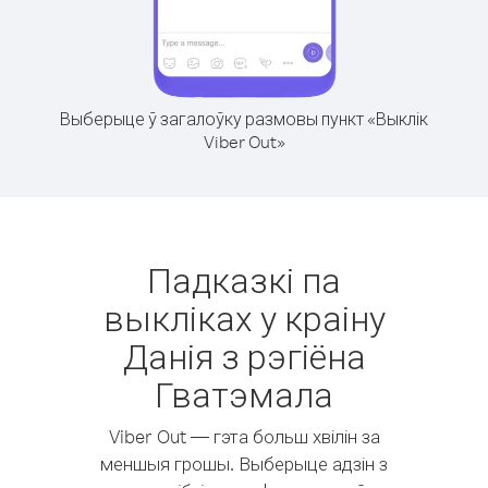
Выберыце ў загалоўку размовы пункт «Выклік
Viber Out»
Падказкі па
выкліках у краіну
Данія з рэгіёна
Гватэмала
Viber Out — гэта больш хвілін за
меншыя грошы. Выберыце адзін з