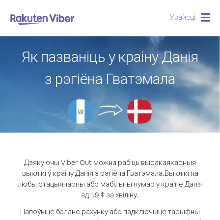
Увайсці
Togg
navig
Як пазваніць у краіну Данія
з рэгіёна Гватэмала
Дзякуючы Viber Out можна рабіць высакаякасныя
выклікі ў краіну Данія з рэгіёна Гватэмала.
Выклікі на
любы стацыянарны або мабільны нумар у краіне Данія
ад 1.9 ¢ за хвіліну.
Папоўніце баланс рахунку або падключыце тарыфны