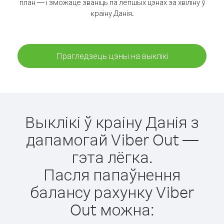
план — і зможаце званіць па лепшых цэнах за хвіліну ў
краіну Данія.
Прагледзець цэны на выклікі
Выклікі ў краіну Данія з
дапамогай Viber Out —
гэта лёгка.
Пасля папаўнення
балансу рахунку Viber
Out можна: