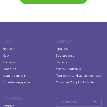
VIBER
КАМПАНІЯ
Функцыі
Пра нас
Блог
Брэнд-цэнтр
Бяспека
Кар'ера
Viber Out
Умовы і Палітыкі
Цэны на выклікі
Палітыка канфідэнцыяльнасці
Служба падтрымкі
Customer Complaints Code
СПАМПАВАЦЬ
Беларуская
Android