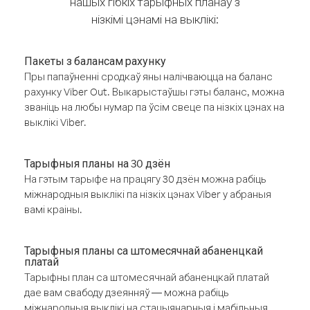
нашых гібкіх тарыфных планаў з
нізкімі цэнамі на выклікі:
Пакеты з балансам рахунку
Пры папаўненні сродкаў яны налічваюцца на баланс
рахунку Viber Out. Выкарыстаўшы гэты баланс, можна
званіць на любы нумар па ўсім свеце па нізкіх цэнах на
выклікі Viber.
Тарыфныя планы на 30 дзён
На гэтым тарыфе на працягу 30 дзён можна рабіць
міжнародныя выклікі па нізкіх цэнах Viber у абраныя
вамі краіны.
Тарыфныя планы са штомесячнай абаненцкай
платай
Тарыфны план са штомесячнай абаненцкай платай
дае вам свабоду дзеянняў — можна рабіць
міжнародныя выклікі на стацыянарныя і мабільныя