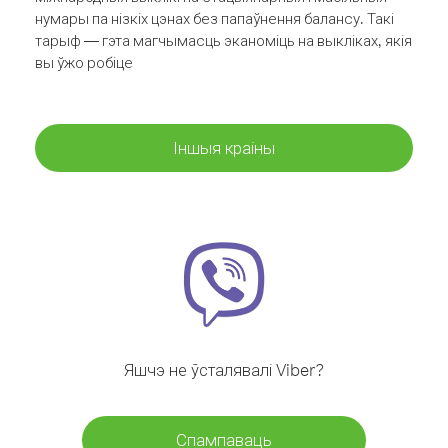
нумары па нізкіх цэнах без папаўнення балансу. Такі
тарыф — гэта магчымасць эканоміць на выкліках, якія
вы ўжо робіце
Іншыя краіны
Яшчэ не ўсталявалі Viber?
Спампаваць