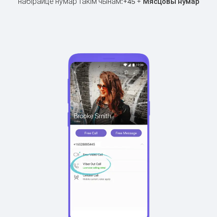
набірайце нумар такім чынам:
+
+
45
Мясцовы нумар