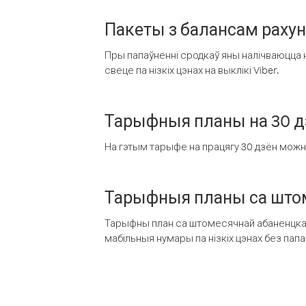
Пакеты з балансам раху
Пры папаўненні сродкаў яны налічваюцца н
свеце па нізкіх цэнах на выклікі Viber.
Тарыфныя планы на 30 д
На гэтым тарыфе на працягу 30 дзён можна 
Тарыфныя планы са штом
Тарыфны план са штомесячнай абаненцкай
мабільныя нумары па нізкіх цэнах без пап