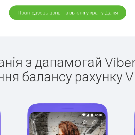
Прагледзець цэны на выклікі ў краіну Данія
Данія з дапамогай Viber
ня балансу рахунку V