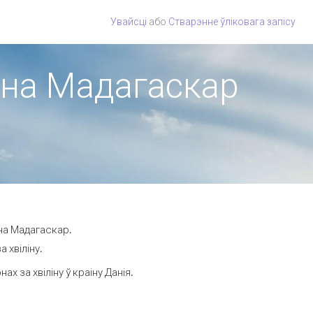
Увайсці
або
Стварэнне ўліковага запісу
іёна Мадагаскар
ёна Мадагаскар.
 хвіліну.
 за хвіліну ў краіну Данія.