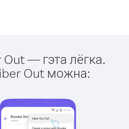
 Out — гэта лёгка.
iber Out можна: