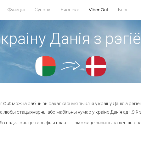
Функцыі
Суполкі
Бяспека
Viber Out
Блог
 краіну Данія з рэг
 Out можна рабіць высакаякасныя выклікі ў краіну Данія з рэгі
на любы стацыянарны або мабільны нумар у краіне Данія ад 1.9 ¢ за
бо падключыце тарыфны план — і зможаце званіць па лепшых цэнах