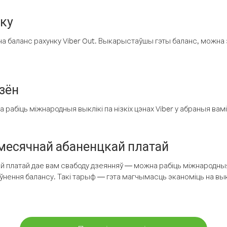
нку
а баланс рахунку Viber Out. Выкарыстаўшы гэты баланс, можна 
зён
рабіць міжнародныя выклікі па нізкіх цэнах Viber у абраныя вамі
есячнай абаненцкай платай
 платай дае вам свабоду дзеянняў — можна рабіць міжнародныя 
аўнення балансу. Такі тарыф — гэта магчымасць эканоміць на выкл