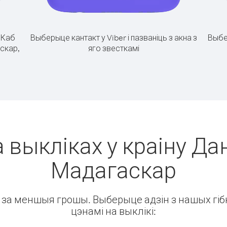
.
Каб
Выберыце кантакт у Viber і пазваніць з акна з
Выбе
аскар,
яго звесткамі
 выкліках у краіну Дан
Мадагаскар
ін за меншыя грошы. Выберыце адзін з нашых гібк
цэнамі на выклікі: