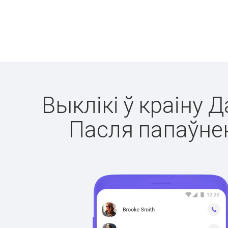
Выклікі ў краіну 
Пасля папаўнен