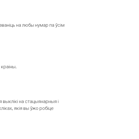
званіць на любы нумар па ўсім
 краіны.
выклікі на стацыянарныя і
іках, якія вы ўжо робіце