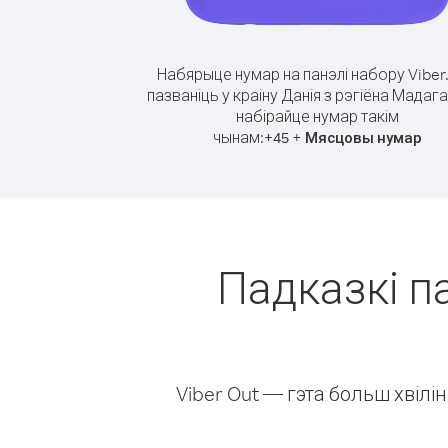
Набярыце нумар на панэлі набору Viber
пазваніць у краіну Данія з рэгіёна Мадаг
набірайце нумар такім
чынам:
+
+
45
Мясцовы нумар
Падказкі па
Viber Out — гэта больш хвіл