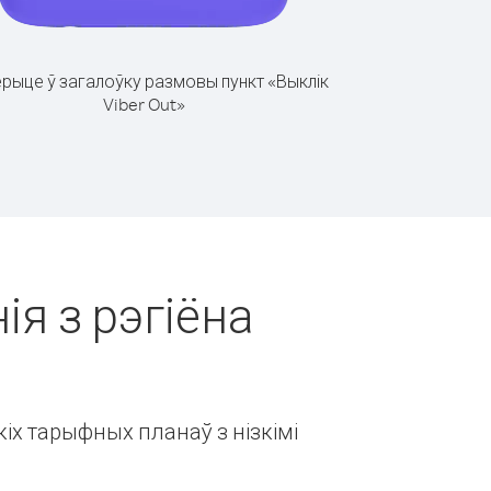
рыце ў загалоўку размовы пункт «Выклік
Viber Out»
ія з рэгіёна
іх тарыфных планаў з нізкімі