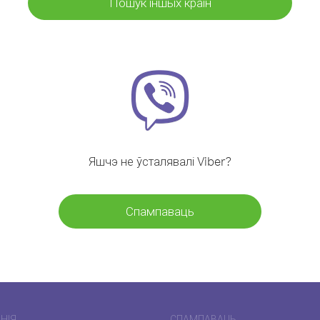
Пошук іншых краін
Яшчэ не ўсталявалі Viber?
Спампаваць
НІЯ
СПАМПАВАЦЬ