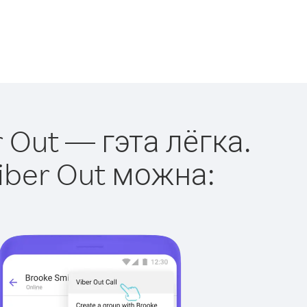
 Out — гэта лёгка.
iber Out можна: