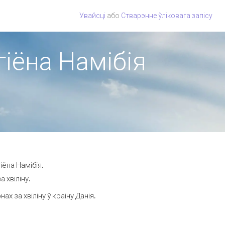
Увайсці
або
Стварэнне ўліковага запісу
гіёна Намібія
іёна Намібія.
 хвіліну.
 за хвіліну ў краіну Данія.