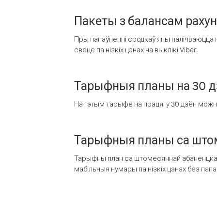
Пакеты з балансам раху
Пры папаўненні сродкаў яны налічваюцца н
свеце па нізкіх цэнах на выклікі Viber.
Тарыфныя планы на 30 д
На гэтым тарыфе на працягу 30 дзён можна 
Тарыфныя планы са штом
Тарыфны план са штомесячнай абаненцкай
мабільныя нумары па нізкіх цэнах без пап