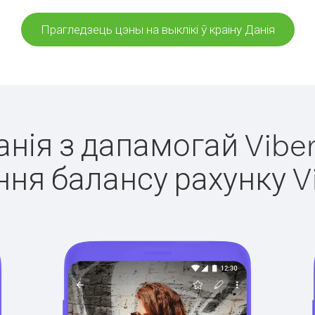
Прагледзець цэны на выклікі ў краіну Данія
Данія з дапамогай Viber
ня балансу рахунку V