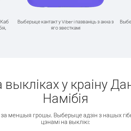
.
Каб
Выберыце кантакт у Viber і пазваніць з акна з
Выбе
ія,
яго звесткамі
 выкліках у краіну Дан
Намібія
ін за меншыя грошы. Выберыце адзін з нашых гібк
цэнамі на выклікі: