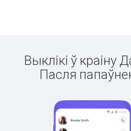
Выклікі ў краіну 
Пасля папаўнен