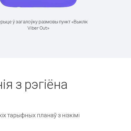
рыце ў загалоўку размовы пункт «Выклік
Viber Out»
ія з рэгіёна
іх тарыфных планаў з нізкімі