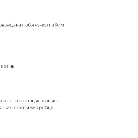
званіць на любы нумар па ўсім
 краіны.
выклікі на стацыянарныя і
іках, якія вы ўжо робіце