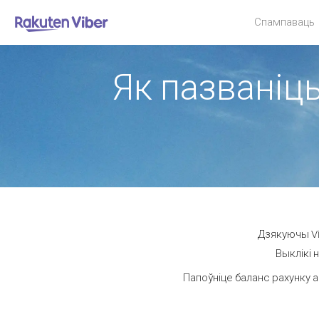
Спампаваць
Як пазваніць
Дзякуючы Vib
Выклікі 
Папоўніце баланс рахунку а