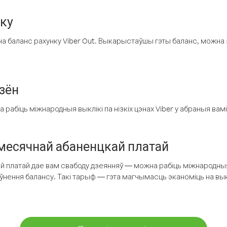
нку
а баланс рахунку Viber Out. Выкарыстаўшы гэты баланс, можна 
зён
рабіць міжнародныя выклікі па нізкіх цэнах Viber у абраныя вамі
есячнай абаненцкай платай
 платай дае вам свабоду дзеянняў — можна рабіць міжнародныя 
аўнення балансу. Такі тарыф — гэта магчымасць эканоміць на выкл