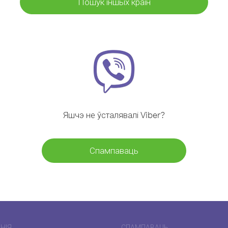
Пошук іншых краін
Яшчэ не ўсталявалі Viber?
Спампаваць
НІЯ
СПАМПАВАЦЬ