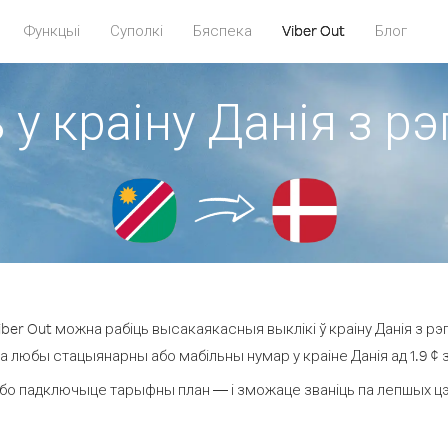
Функцыі
Суполкі
Бяспека
Viber Out
Блог
 у краіну Данія з рэ
er Out можна рабіць высакаякасныя выклікі ў краіну Данія з рэг
на любы стацыянарны або мабільны нумар у краіне Данія ад 1.9 ¢ за
бо падключыце тарыфны план — і зможаце званіць па лепшых цэнах