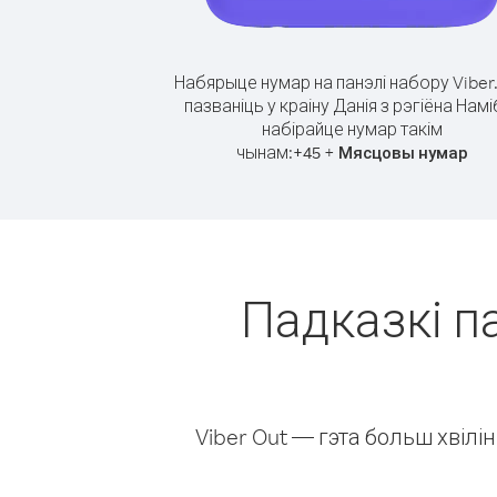
Набярыце нумар на панэлі набору Viber
пазваніць у краіну Данія з рэгіёна Наміб
набірайце нумар такім
чынам:
+
+
45
Мясцовы нумар
Падказкі па
Viber Out — гэта больш хвіл