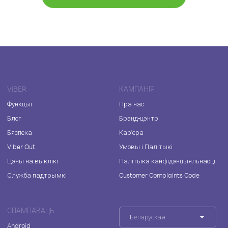
VIBER
КАМПАНІЯ
Функцыі
Пра нас
Блог
Брэнд-цэнтр
Бяспека
Кар'ера
Viber Out
Умовы і Палітыкі
Цэны на выклікі
Палітыка канфідэнцыяльнасці
Служба падтрымкі
Customer Complaints Code
СПАМПАВАЦЬ
Беларуская
Android