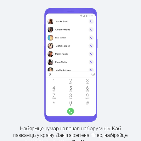
Набярыце нумар на панэлі набору Viber.
Каб
пазваніць у краіну Данія з рэгіёна Нігер, набірайце