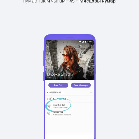
нумар такім чынам:
+
+
45
Мясцовы нумар