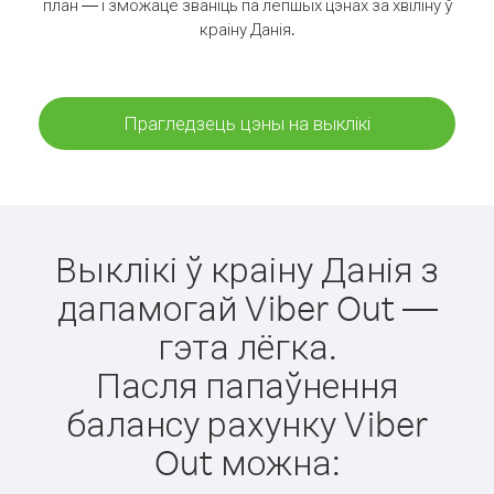
план — і зможаце званіць па лепшых цэнах за хвіліну ў
краіну Данія.
Прагледзець цэны на выклікі
Выклікі ў краіну Данія з
дапамогай Viber Out —
гэта лёгка.
Пасля папаўнення
балансу рахунку Viber
Out можна: