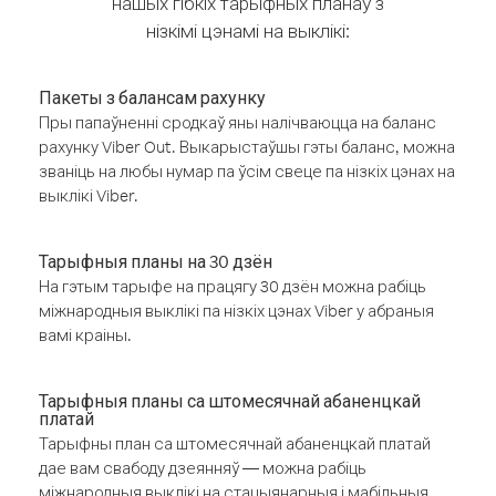
нашых гібкіх тарыфных планаў з
нізкімі цэнамі на выклікі:
Пакеты з балансам рахунку
Пры папаўненні сродкаў яны налічваюцца на баланс
рахунку Viber Out. Выкарыстаўшы гэты баланс, можна
званіць на любы нумар па ўсім свеце па нізкіх цэнах на
выклікі Viber.
Тарыфныя планы на 30 дзён
На гэтым тарыфе на працягу 30 дзён можна рабіць
міжнародныя выклікі па нізкіх цэнах Viber у абраныя
вамі краіны.
Тарыфныя планы са штомесячнай абаненцкай
платай
Тарыфны план са штомесячнай абаненцкай платай
дае вам свабоду дзеянняў — можна рабіць
міжнародныя выклікі на стацыянарныя і мабільныя