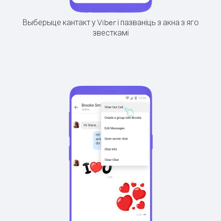
Выберыце кантакт у Viber і пазваніць з акна з яго
звесткамі