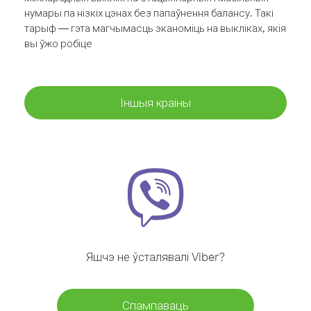
нумары па нізкіх цэнах без папаўнення балансу. Такі
тарыф — гэта магчымасць эканоміць на выкліках, якія
вы ўжо робіце
Іншыя краіны
Яшчэ не ўсталявалі Viber?
Спампаваць