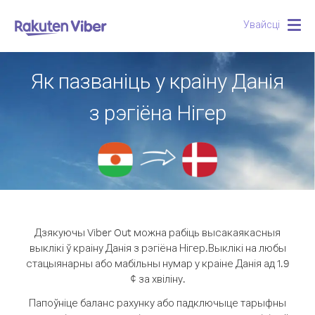
Увайсці
Togg
navig
Як пазваніць у краіну Данія
з рэгіёна Нігер
Дзякуючы Viber Out можна рабіць высакаякасныя
выклікі ў краіну Данія з рэгіёна Нігер.
Выклікі на любы
стацыянарны або мабільны нумар у краіне Данія ад 1.9
¢ за хвіліну.
Папоўніце баланс рахунку або падключыце тарыфны