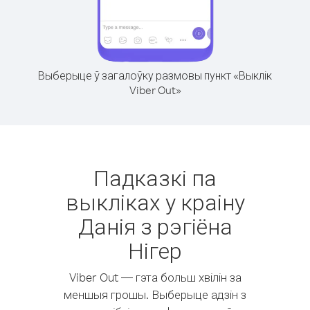
Выберыце ў загалоўку размовы пункт «Выклік
Viber Out»
Падказкі па
выкліках у краіну
Данія з рэгіёна
Нігер
Viber Out — гэта больш хвілін за
меншыя грошы. Выберыце адзін з