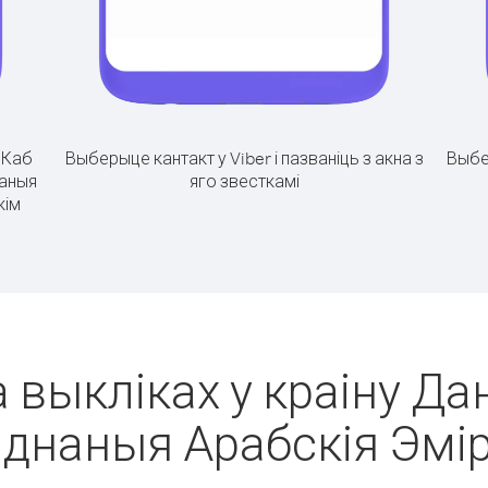
.
Каб
Выберыце кантакт у Viber і пазваніць з акна з
Выбе
наныя
яго звесткамі
кім
 выкліках у краіну Дан
яднаныя Арабскія Эмі