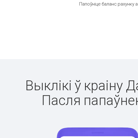
Папоўніце баланс рахунку а
Выклікі ў краіну 
Пасля папаўнен