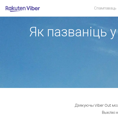
Спампаваць
Як пазваніць у
Дзякуючы Viber Out мож
Выклікі 