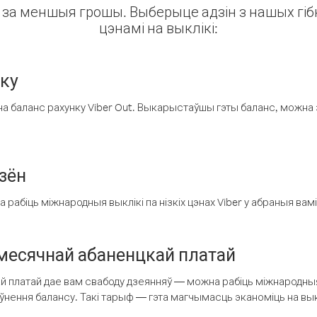
ін за меншыя грошы. Выберыце адзін з нашых гібк
цэнамі на выклікі:
нку
а баланс рахунку Viber Out. Выкарыстаўшы гэты баланс, можна 
зён
рабіць міжнародныя выклікі па нізкіх цэнах Viber у абраныя вамі
есячнай абаненцкай платай
 платай дае вам свабоду дзеянняў — можна рабіць міжнародныя 
аўнення балансу. Такі тарыф — гэта магчымасць эканоміць на выкл