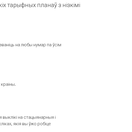
іх тарыфных планаў з нізкімі
званіць на любы нумар па ўсім
 краіны.
выклікі на стацыянарныя і
іках, якія вы ўжо робіце