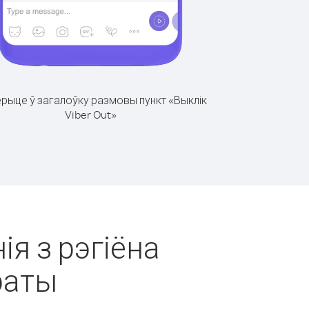
рыце ў загалоўку размовы пункт «Выклік
Viber Out»
ія з рэгіёна
раты