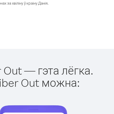
 за хвіліну ў краіну Данія.
 Out — гэта лёгка.
iber Out можна: