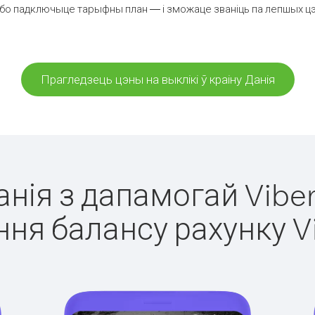
бо падключыце тарыфны план — і зможаце званіць па лепшых цэнах
Прагледзець цэны на выклікі ў краіну Данія
Данія з дапамогай Viber
ня балансу рахунку V