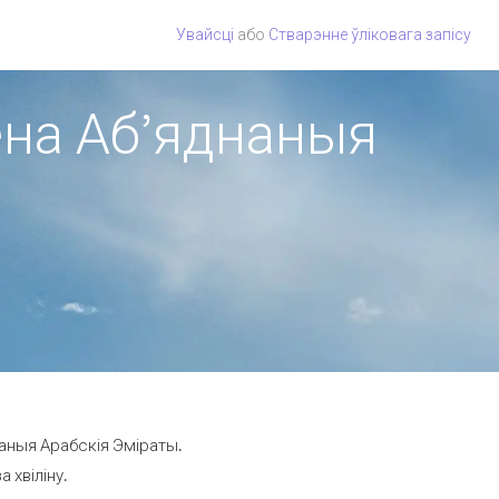
Увайсці
або
Стварэнне ўліковага запісу
іёна Аб’яднаныя
наныя Арабскія Эміраты.
 хвіліну.