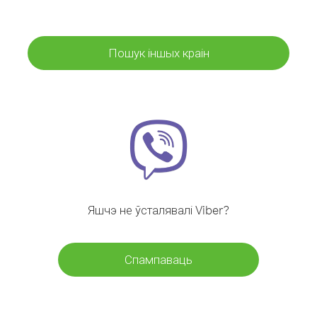
Пошук іншых краін
Яшчэ не ўсталявалі Viber?
Спампаваць