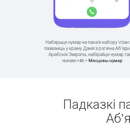
Набярыце нумар на панэлі набору Viber
пазваніць у краіну Данія з рэгіёна Аб’яд
Арабскія Эміраты, набірайце нумар та
чынам:
+
+
45
Мясцовы нумар
Падказкі па
Аб’