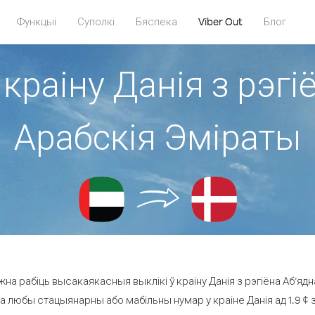
Функцыі
Суполкі
Бяспека
Viber Out
Блог
 краіну Данія з рэг
Арабскія Эміраты
на рабіць высакаякасныя выклікі ў краіну Данія з рэгіёна Аб’яд
на любы стацыянарны або мабільны нумар у краіне Данія ад 1.9 ¢ за