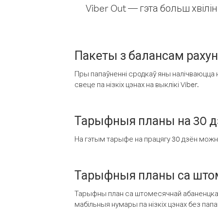
Viber Out — гэта больш хвіл
Пакеты з балансам раху
Пры папаўненні сродкаў яны налічваюцца н
свеце па нізкіх цэнах на выклікі Viber.
Тарыфныя планы на 30 д
На гэтым тарыфе на працягу 30 дзён можна 
Тарыфныя планы са штом
Тарыфны план са штомесячнай абаненцкай
мабільныя нумары па нізкіх цэнах без пап