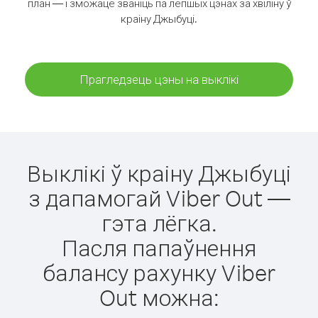
план — і зможаце званіць па лепшых цэнах за хвіліну ў
краіну Джыбуці.
Прагледзець цэны на выклікі
Выклікі ў краіну Джыбуці
з дапамогай Viber Out —
гэта лёгка.
Пасля папаўнення
балансу рахунку Viber
Out можна: