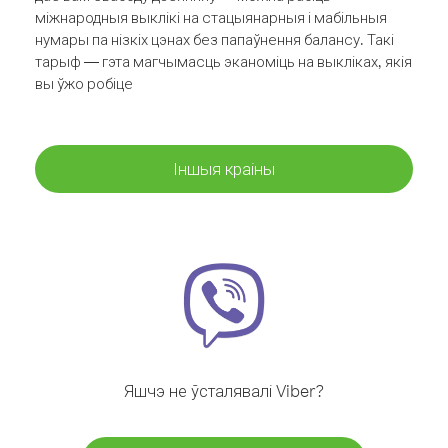
міжнародныя выклікі на стацыянарныя і мабільныя
нумары па нізкіх цэнах без папаўнення балансу. Такі
тарыф — гэта магчымасць эканоміць на выкліках, якія
вы ўжо робіце
Іншыя краіны
Яшчэ не ўсталявалі Viber?