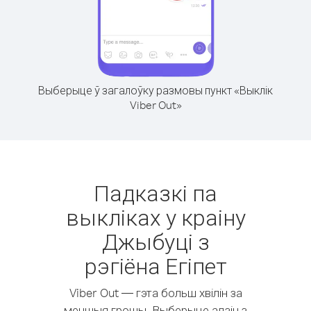
Выберыце ў загалоўку размовы пункт «Выклік
Viber Out»
Падказкі па
выкліках у краіну
Джыбуці з
рэгіёна Егіпет
Viber Out — гэта больш хвілін за
меншыя грошы. Выберыце адзін з