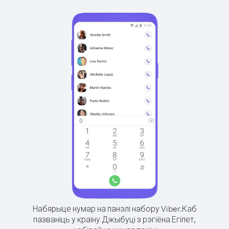
Набярыце нумар на панэлі набору Viber.
Каб
пазваніць у краіну Джыбуці з рэгіёна Егіпет,