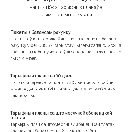
нашых гібкіх тарыфных планаў з
нізкімі цэнамі на выклікі:
Пакеты з балансам рахунку
Пры папаўненні сродкаў яны налічваюцца на баланс
рахунку Viber Out. Выкарыстаўшы гэты баланс, можна
званіць на любы нумар па ўсім свеце па нізкіх цэнах на
выклікі Viber.
Тарыфныя планы на 30 дзён
На гэтым тарыфе на працягу 30 дзён можна рабіць
міжнародныя выклікі па нізкіх цэнах Viber у абраныя
вамі краіны.
Тарыфныя планы са штомесячнай абаненцкай
платай
Тарыфны план са штомесячнай абаненцкай платай
дае вам свабоду дзеянняў — можна рабіць