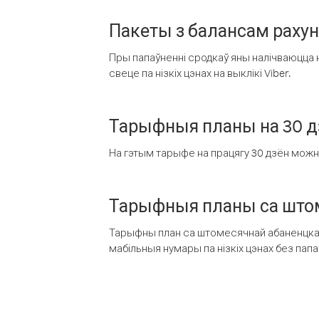
Пакеты з балансам раху
Пры папаўненні сродкаў яны налічваюцца н
свеце па нізкіх цэнах на выклікі Viber.
Тарыфныя планы на 30 д
На гэтым тарыфе на працягу 30 дзён можна 
Тарыфныя планы са штом
Тарыфны план са штомесячнай абаненцкай
мабільныя нумары па нізкіх цэнах без пап