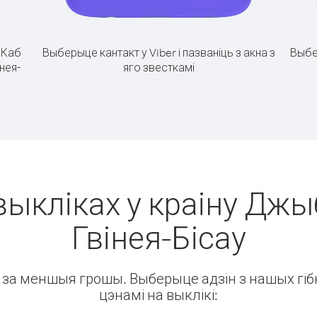
.
Каб
Выберыце кантакт у Viber і пазваніць з акна з
Выбе
нея-
яго звесткамі
выкліках у краіну Джыб
Гвінея-Бісау
ін за меншыя грошы. Выберыце адзін з нашых гібк
цэнамі на выклікі: