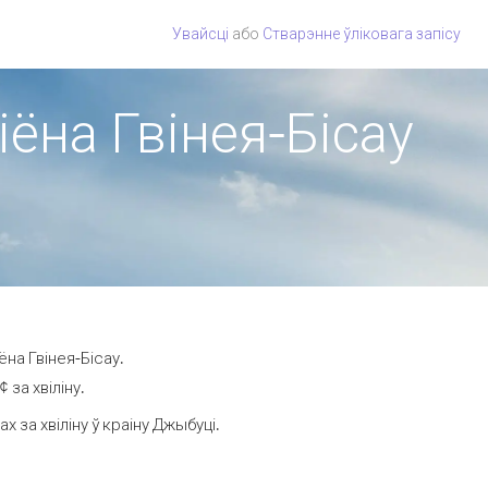
Увайсці
або
Стварэнне ўліковага запісу
іёна Гвінея-Бісау
на Гвінея-Бісау.
за хвіліну.
за хвіліну ў краіну Джыбуці.