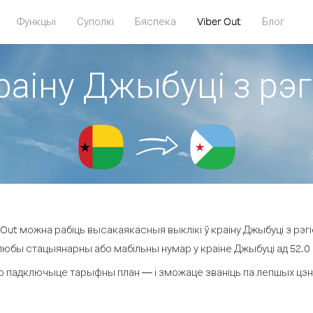
Функцыі
Суполкі
Бяспека
Viber Out
Блог
раіну Джыбуці з рэг
Out можна рабіць высакаякасныя выклікі ў краіну Джыбуці з рэгіё
 любы стацыянарны або мабільны нумар у краіне Джыбуці ад 52.0 ¢ 
о падключыце тарыфны план — і зможаце званіць па лепшых цэнах 