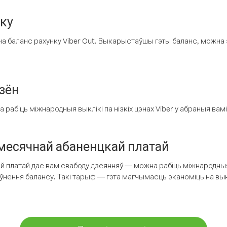
нку
а баланс рахунку Viber Out. Выкарыстаўшы гэты баланс, можна 
зён
рабіць міжнародныя выклікі па нізкіх цэнах Viber у абраныя вамі
есячнай абаненцкай платай
 платай дае вам свабоду дзеянняў — можна рабіць міжнародныя 
аўнення балансу. Такі тарыф — гэта магчымасць эканоміць на выкл