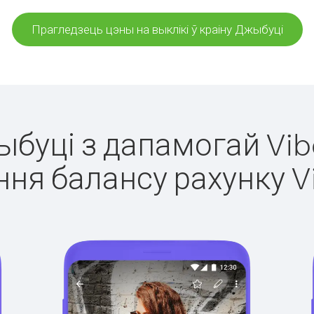
Прагледзець цэны на выклікі ў краіну Джыбуці
ыбуці з дапамогай Vib
ня балансу рахунку V