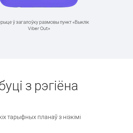
рыце ў загалоўку размовы пункт «Выклік
Viber Out»
уці з рэгіёна
іх тарыфных планаў з нізкімі