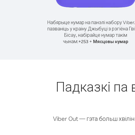
Набярыце нумар на панэлі набору Viber
пазваніць у краіну Джыбуці з рэгіёна Гві
Бісау, набірайце нумар такім
чынам:
+
+
253
Мясцовы нумар
Падказкі па 
Viber Out — гэта больш хвіл