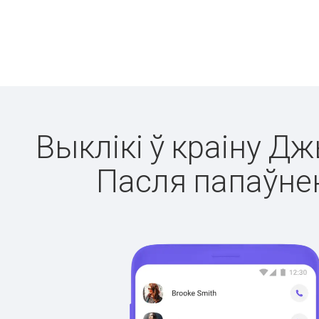
Выклікі ў краіну Дж
Пасля папаўнен