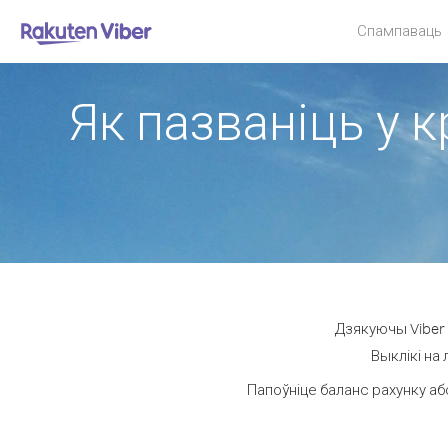
Спампаваць
Як пазваніць у к
Дзякуючы Viber 
Выклікі на
Папоўніце баланс рахунку аб