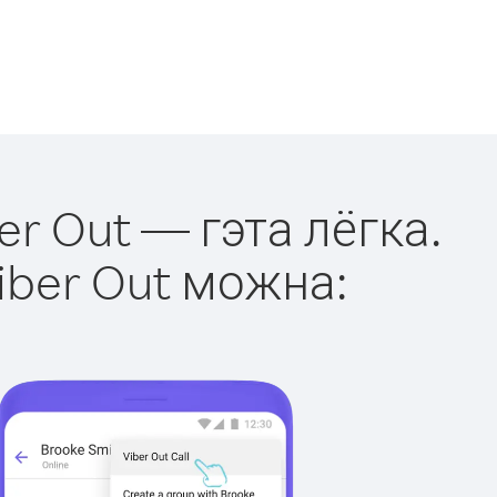
er Out — гэта лёгка.
iber Out можна: