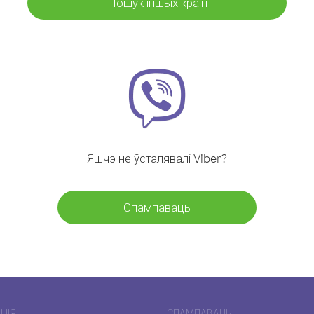
Пошук іншых краін
Яшчэ не ўсталявалі Viber?
Спампаваць
НІЯ
СПАМПАВАЦЬ