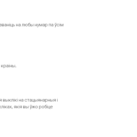
званіць на любы нумар па ўсім
 краіны.
выклікі на стацыянарныя і
іках, якія вы ўжо робіце