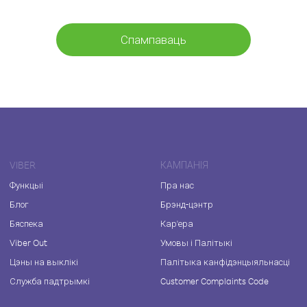
Спампаваць
VIBER
КАМПАНІЯ
Функцыі
Пра нас
Блог
Брэнд-цэнтр
Бяспека
Кар'ера
Viber Out
Умовы і Палітыкі
Цэны на выклікі
Палітыка канфідэнцыяльнасці
Служба падтрымкі
Customer Complaints Code