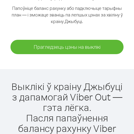
Папоўніце баланс рахунку або падключыце тарыфны
план — і зможаце званіць па лепшых цэнах за хвіліну ў
краіну Джыбуці.
Прагледзець цэны на выклікі
Выклікі ў краіну Джыбуці
з дапамогай Viber Out —
гэта лёгка.
Пасля папаўнення
балансу рахунку Viber