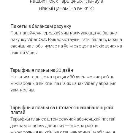
нашых гібкіх тарыфных планаў з
нізкімі цэнамі на выклікі:
Пакеты з балансам рахунку
Пры папаўненні сродкаў яны налічваюцца на баланс
рахунку Viber Out. Выкарыстаўшы гэты баланс, можна
званіць на любы нумар па ўсім свеце па нізкіх цэнах на
выклікі Viber.
Тарыфныя планы на 30 дзён
На гэтым тарыфе на працягу 30 дзён можна рабіць
міжнародныя выклікі па нізкіх цэнах Viber у абраныя
вамі краіны.
Тарыфныя планы са штомесячнай абаненцкай
платай
Тарыфны план са штомесячнай абаненцкай платай
дае вам свабоду дзеянняў — можна рабіць
міжнародныя выклікі на стацыянарныя і мабільныя