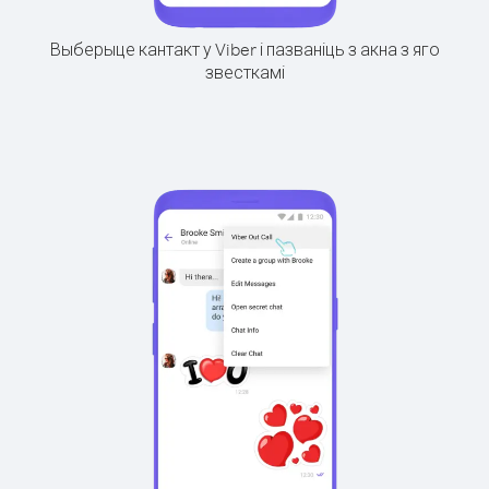
Выберыце кантакт у Viber і пазваніць з акна з яго
звесткамі