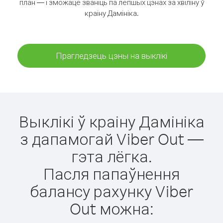
план — і зможаце званіць па лепшых цэнах за хвіліну ў
краіну Дамініка.
Прагледзець цэны на выклікі
Выклікі ў краіну Дамініка
з дапамогай Viber Out —
гэта лёгка.
Пасля папаўнення
балансу рахунку Viber
Out можна: