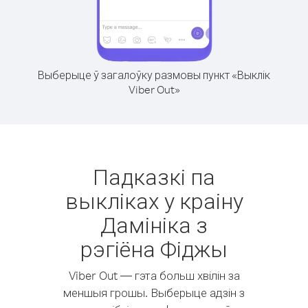
Выберыце ў загалоўку размовы пункт «Выклік
Viber Out»
Падказкі па
выкліках у краіну
Дамініка з
рэгіёна Фіджы
Viber Out — гэта больш хвілін за
меншыя грошы. Выберыце адзін з