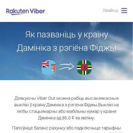
Увайсці
Togg
navig
Як пазваніць у краіну
Дамініка з рэгіёна Фіджы
Дзякуючы Viber Out можна рабіць высакаякасныя
выклікі ў краіну Дамініка з рэгіёна Фіджы.
Выклікі на
любы стацыянарны або мабільны нумар у краіне
Дамініка ад 35.0 ¢ за хвіліну.
Папоўніце баланс рахунку або падключыце тарыфны