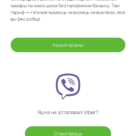
нумары па нізкіх цэнах без папаўнення балансу. Такі
тарыф — гэта магчымасць эканоміць на выкліках, якія
вы ўжо робіце
Іншыя краіны
Яшчэ не ўсталявалі Viber?
Спампаваць