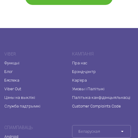
VIBER
КАМПАНІЯ
Функцыі
Пра нас
Блог
Брэнд-цэнтр
Бяспека
Кар'ера
Viber Out
Умовы і Палітыкі
Цэны на выклікі
Палітыка канфідэнцыяльнасці
Служба падтрымкі
Customer Complaints Code
СПАМПАВАЦЬ
Беларуская
Android