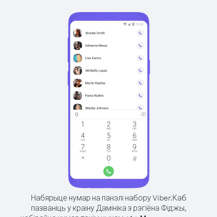
Набярыце нумар на панэлі набору Viber.
Каб
пазваніць у краіну Дамініка з рэгіёна Фіджы,