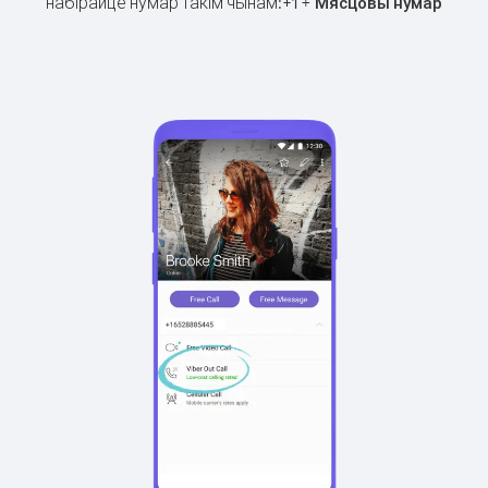
набірайце нумар такім чынам:
+
+
1
Мясцовы нумар