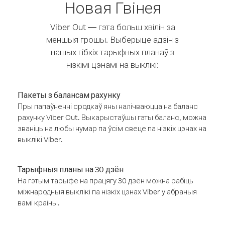
Новая Гвінея
Viber Out — гэта больш хвілін за
меншыя грошы. Выберыце адзін з
нашых гібкіх тарыфных планаў з
нізкімі цэнамі на выклікі:
Пакеты з балансам рахунку
Пры папаўненні сродкаў яны налічваюцца на баланс
рахунку Viber Out. Выкарыстаўшы гэты баланс, можна
званіць на любы нумар па ўсім свеце па нізкіх цэнах на
выклікі Viber.
Тарыфныя планы на 30 дзён
На гэтым тарыфе на працягу 30 дзён можна рабіць
міжнародныя выклікі па нізкіх цэнах Viber у абраныя
вамі краіны.