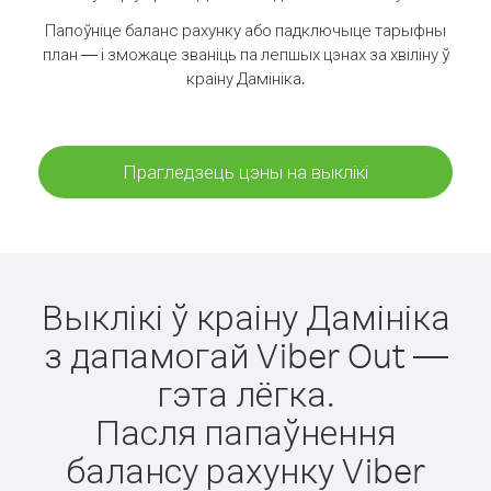
Папоўніце баланс рахунку або падключыце тарыфны
план — і зможаце званіць па лепшых цэнах за хвіліну ў
краіну Дамініка.
Прагледзець цэны на выклікі
Выклікі ў краіну Дамініка
з дапамогай Viber Out —
гэта лёгка.
Пасля папаўнення
балансу рахунку Viber