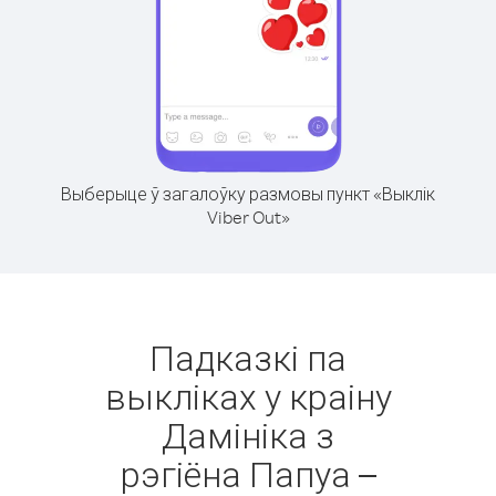
Выберыце ў загалоўку размовы пункт «Выклік
Viber Out»
Падказкі па
выкліках у краіну
Дамініка з
рэгіёна Папуа –