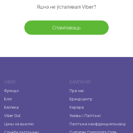
Яшчэ не ўсталявалі Viber?
Спампаваць
VIBER
КАМПАНІЯ
Функцыі
Пра нас
Блог
Брэнд-цэнтр
Бяспека
Кар'ера
Viber Out
Умовы і Палітыкі
Цэны на выклікі
Палітыка канфідэнцыяльнасці
Служба падтрымкі
Customer Complaints Code