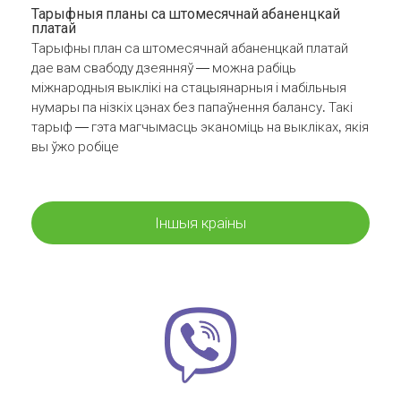
Тарыфныя планы са штомесячнай абаненцкай
платай
Тарыфны план са штомесячнай абаненцкай платай
дае вам свабоду дзеянняў — можна рабіць
міжнародныя выклікі на стацыянарныя і мабільныя
нумары па нізкіх цэнах без папаўнення балансу. Такі
тарыф — гэта магчымасць эканоміць на выкліках, якія
вы ўжо робіце
Іншыя краіны