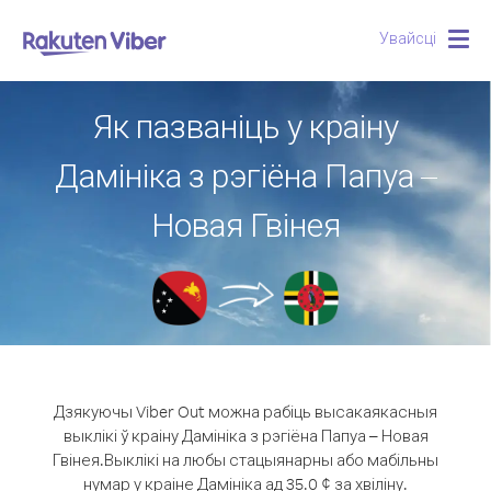
Увайсці
Togg
navig
Як пазваніць у краіну
Дамініка з рэгіёна Папуа –
Новая Гвінея
Дзякуючы Viber Out можна рабіць высакаякасныя
выклікі ў краіну Дамініка з рэгіёна Папуа – Новая
Гвінея.
Выклікі на любы стацыянарны або мабільны
нумар у краіне Дамініка ад 35.0 ¢ за хвіліну.