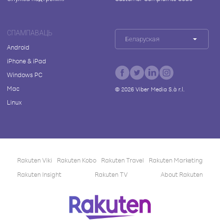
СПАМПАВАЦЬ
Беларуская
Android
iPhone & iPad
Windows PC
Mac
©
2026
Viber Media S.à r.l.
Linux
Rakuten Viki
Rakuten Kobo
Rakuten Travel
Rakuten Marketing
Rakuten Insight
Rakuten TV
About Rakuten