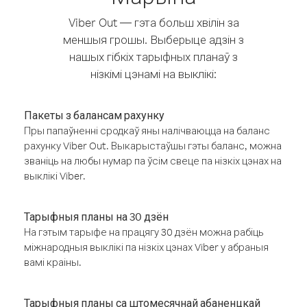
Viber Out — гэта больш хвілін за
меншыя грошы. Выберыце адзін з
нашых гібкіх тарыфных планаў з
нізкімі цэнамі на выклікі:
Пакеты з балансам рахунку
Пры папаўненні сродкаў яны налічваюцца на баланс
рахунку Viber Out. Выкарыстаўшы гэты баланс, можна
званіць на любы нумар па ўсім свеце па нізкіх цэнах на
выклікі Viber.
Тарыфныя планы на 30 дзён
На гэтым тарыфе на працягу 30 дзён можна рабіць
міжнародныя выклікі па нізкіх цэнах Viber у абраныя
вамі краіны.
Тарыфныя планы са штомесячнай абаненцкай