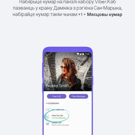
Набярыце нумар на панэлі набору Viber.
Каб
пазваніць у краіну Дамініка з рэгіёна Сан-Марына,
набірайце нумар такім чынам:
+
+
1
Мясцовы нумар