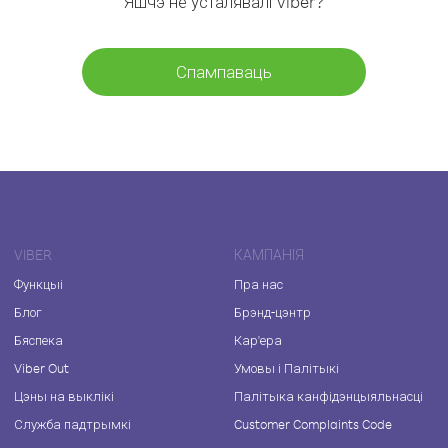
Яшчэ не ўсталявалі Viber?
Спампаваць
VIBER
КАМПАНІЯ
Функцыі
Пра нас
Блог
Брэнд-цэнтр
Бяспека
Кар'ера
Viber Out
Умовы і Палітыкі
Цэны на выклікі
Палітыка канфідэнцыяльнасці
Служба падтрымкі
Customer Complaints Code