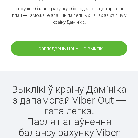
Папоўніце баланс рахунку або падключыце тарыфны
план — і зможаце званіць па лепшых цэнах за хвіліну ў
краіну Дамініка.
Прагледзець цэны на выклікі
Выклікі ў краіну Дамініка
з дапамогай Viber Out —
гэта лёгка.
Пасля папаўнення
балансу рахунку Viber