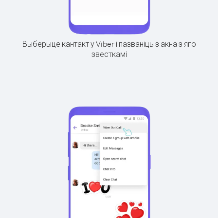
Выберыце кантакт у Viber і пазваніць з акна з яго
звесткамі