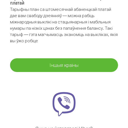
платай
Тарыфны план са штомесячнай абаненцкай платай
дае вам свабоду дзеянняў — можна рабіць
міжнародныя выклікі на стацыянарныя і мабільныя
нумары па нізкіх цэнах без папаўнення балансу. Такі
тарыф — гэта магчымасць эканоміць на выкліках, якія
вы ўжо робіце
Іншыя краіны