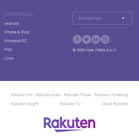
СПАМПАВАЦЬ
Беларуская
Android
iPhone & iPad
Windows PC
Mac
©
2026
Viber Media S.à r.l.
Linux
Rakuten Viki
Rakuten Kobo
Rakuten Travel
Rakuten Marketing
Rakuten Insight
Rakuten TV
About Rakuten