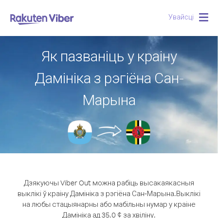
Увайсці
Togg
navig
Як пазваніць у краіну
Дамініка з рэгіёна Сан-
Марына
Дзякуючы Viber Out можна рабіць высакаякасныя
выклікі ў краіну Дамініка з рэгіёна Сан-Марына.
Выклікі
на любы стацыянарны або мабільны нумар у краіне
Дамініка ад 35.0 ¢ за хвіліну.