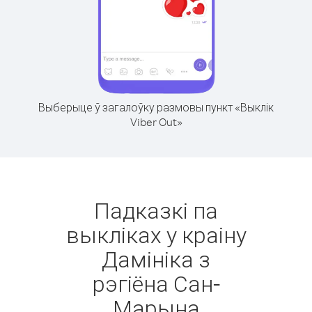
Выберыце ў загалоўку размовы пункт «Выклік
Viber Out»
Падказкі па
выкліках у краіну
Дамініка з
рэгіёна Сан-
Марына