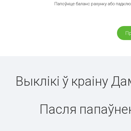
Папоўніце баланс рахунку або падключ
Пр
Выклікі ў краіну Д
Пасля папаўнен