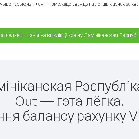
ыце тарыфны план — і зможаце званіць па лепшых цэнах за хвілі
агледзець цэны на выклікі ў краіну Дамініканская Рэспубл
амініканская Рэспублік
Out — гэта лёгка.
ня балансу рахунку V