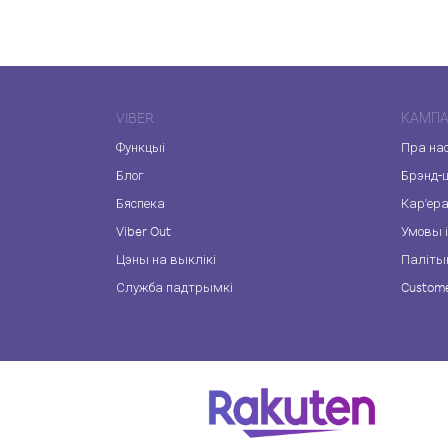
VIBER
КАМПА
Функцыі
Пра на
Блог
Брэнд-
Бяспека
Кар'ер
Viber Out
Умовы і
Цэны на выклікі
Паліты
Служба падтрымкі
Custome