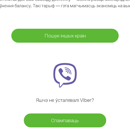
аўнення балансу. Такі тарыф — гэта магчымасць эканоміць на выкл
Пошук іншых краін
Яшчэ не ўсталявалі Viber?
Спампаваць