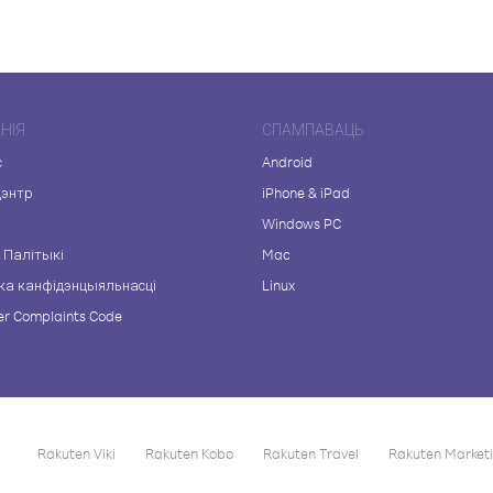
НІЯ
СПАМПАВАЦЬ
с
Android
цэнтр
iPhone & iPad
а
Windows PC
 Палітыкі
Mac
ка канфідэнцыяльнасці
Linux
r Complaints Code
Rakuten Viki
Rakuten Kobo
Rakuten Travel
Rakuten Market