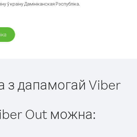
ну ў краіну Дамініканская Рэспубліка.
іка
а з дапамогай Viber
iber Out можна: