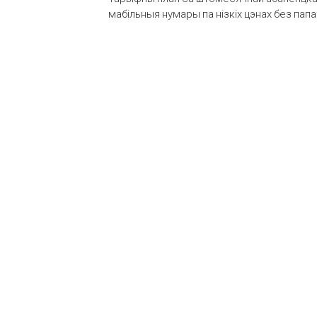
мабільныя нумары па нізкіх цэнах без пап