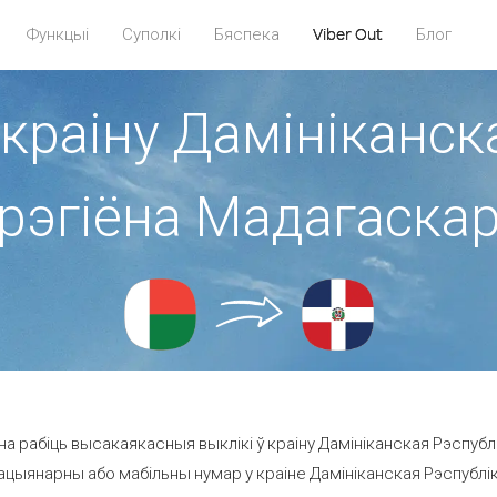
Функцыі
Суполкі
Бяспека
Viber Out
Блог
 краіну Дамініканск
рэгіёна Мадагаска
а рабіць высакаякасныя выклікі ў краіну Дамініканская Рэспублі
ацыянарны або мабільны нумар у краіне Дамініканская Рэспубліка а