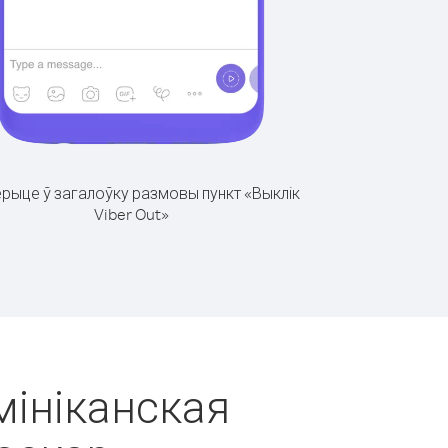
рыце ў загалоўку размовы пункт «Выклік
Viber Out»
мініканская