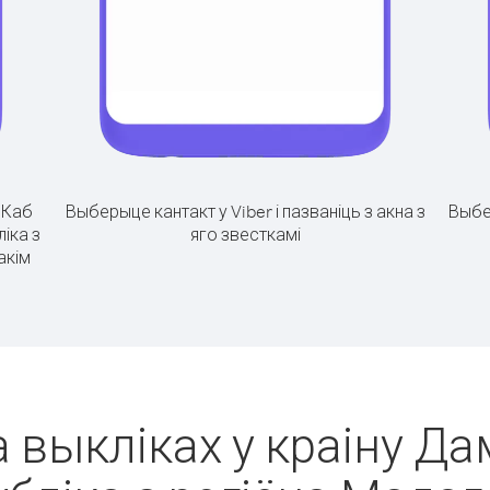
.
Каб
Выберыце кантакт у Viber і пазваніць з акна з
Выбе
іка з
яго звесткамі
акім
а выкліках у краіну Да