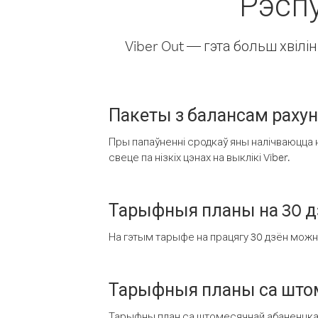
Рэспу
Viber Out — гэта больш хвіл
Пакеты з балансам раху
Пры папаўненні сродкаў яны налічваюцца н
свеце па нізкіх цэнах на выклікі Viber.
Тарыфныя планы на 30 д
На гэтым тарыфе на працягу 30 дзён можна 
Тарыфныя планы са штом
Тарыфны план са штомесячнай абаненцкай