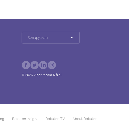
Беларуская
©
2026
Viber Media S.à r.l.
ing
Rakuten Insight
Rakuten TV
About Rakuten