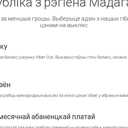
бліка з рэгіёна Мада
ін за меншыя грошы. Выберыце адзін з нашых гібк
цэнамі на выклікі:
нку
а баланс рахунку Viber Out. Выкарыстаўшы гэты баланс, можна 
зён
рабіць міжнародныя выклікі па нізкіх цэнах Viber у абраныя вамі
есячнай абаненцкай платай
 платай дае вам свабоду дзеянняў — можна рабіць міжнародныя 