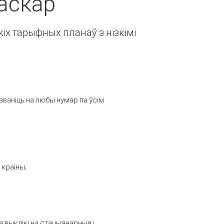
гаскар
іх тарыфных планаў з нізкімі
званіць на любы нумар па ўсім
 краіны.
выклікі на стацыянарныя і