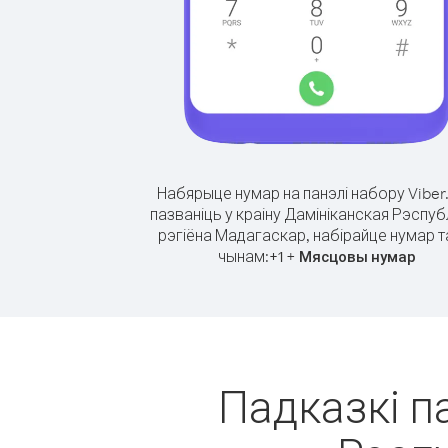
Набярыце нумар на панэлі набору Viber
пазваніць у краіну Дамініканская Рэспубл
рэгіёна Мадагаскар, набірайце нумар т
чынам:
+
+
1
Мясцовы нумар
Падказкі п